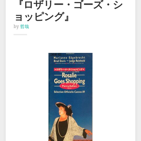
『ロザリー・ゴーズ・シ
ョッピング』
by
哲哉