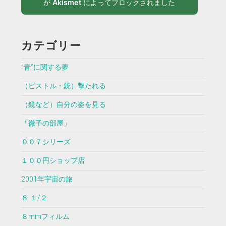
が
Akismet
によってブロックされました
カテゴリー
”青”に関する夢
（ピストル・銃）撃たれる
（鏡など）自分の姿を見る
「徹子の部屋」
００７シリーズ
１００円ショップ店
2001年宇宙の旅
８ １/２
８mmフィルム