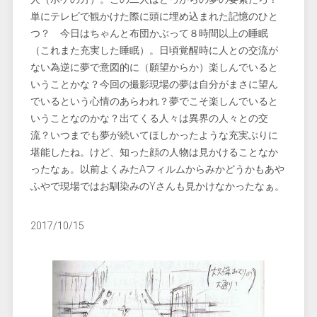
単にテレビで観かけた際に頭に埋め込まれた記憶のひと
つ？ 今日はちゃんと布団かぶって８時間以上の睡眠
（これまた充実した睡眠）。日頃覚醒時に人との交流が
ない為逆に夢で意図的に（願望からか）楽しんでいると
いうことかな？今回の撮影現場の夢は自分がまさに望ん
でいるという心情のあらわれ？夢でこそ楽しんでいると
いうことなのかな？出てくる人々は異界の人々との交
流？いつまでも夢が続いてほしかったような充実ぶりに
堪能したね。けど、知った顔の人物は見かけることなか
ったなぁ。以前よくみたAフィルムからみかどうかもあや
ふやで現場ではお馴染みのYさんも見かけなかったなぁ。
2017/10/15