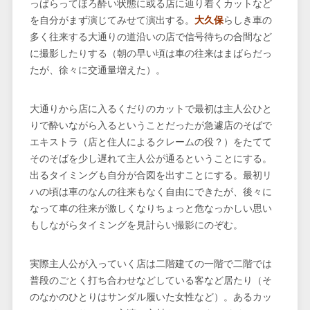
っぱらってほろ酔い状態に或る店に辿り着くカットなど
を自分がまず演じてみせて演出する。
大久保
らしき車の
多く往来する大通りの道沿いの店で信号待ちの合間など
に撮影したりする（朝の早い頃は車の往来はまばらだっ
たが、徐々に交通量増えた）。
大通りから店に入るくだりのカットで最初は主人公ひと
りで酔いながら入るということだったが急遽店のそばで
エキストラ（店と住人によるクレームの役？）をたてて
そのそばを少し遅れて主人公が通るということにする。
出るタイミングも自分が合図を出すことにする。最初リ
ハの頃は車のなんの往来もなく自由にできたが、後々に
なって車の往来が激しくなりちょっと危なっかしい思い
もしながらタイミングを見計らい撮影にのぞむ。
実際主人公が入っていく店は二階建ての一階で二階では
普段のごとく打ち合わせなどしている客など居たり（そ
のなかのひとりはサンダル履いた女性など）。あるカッ