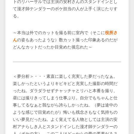
トのリハーサルでは主演の安村さんのスタンドインとし
て漫才師テンダラーのボケ担当の人が上手く演じたりす
る。
～本当は外でのカットを撮る前に室内で（そこに
役所さ
ん
の姿もあったような）数カット撮った印象あるのだが
どんなカットだったか目覚めた後忘れた～
＜夢分析＞・・・素直に楽しく充実した夢だったなぁ。
楽しかったというよりキビキビと充実した撮影の時間だ
ったね。ダラダラせずチャッチャとリハと本番を撮り、
昼には撮りきってしまう仕事ぶり。自分でもちゃんと仕
事してるなぁと我ながら誇らしかったね。（夢は途中の
ような感じで目覚めたが）悔いも残念さもなく気持ちの
いい夢見だったね。よく覚えてる人物としては主演の安
村アナらしき人とスタンドインした漫才師テンダラーの
人（ボケの方）。この二人はどっからの夢の要素だろ？