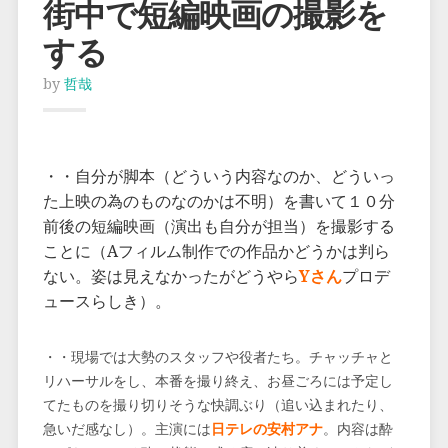
街中で短編映画の撮影を
する
by
哲哉
・・自分が脚本（どういう内容なのか、どういっ
た上映の為のものなのかは不明）を書いて１０分
前後の短編映画（演出も自分が担当）を撮影する
ことに（Aフィルム制作での作品かどうかは判ら
ない。姿は見えなかったがどうやら
Yさん
プロデ
ュースらしき）。
・・現場では大勢のスタッフや役者たち。チャッチャと
リハーサルをし、本番を撮り終え、お昼ごろには予定し
てたものを撮り切りそうな快調ぶり（追い込まれたり、
急いだ感なし）。主演には
日テレの安村アナ
。内容は酔