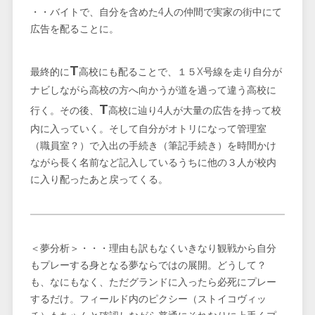
・・バイトで、自分を含めた4人の仲間で実家の街中にて
広告を配ることに。
T
最終的に
高校にも配ることで、１５X号線を走り自分が
ナビしながら高校の方へ向かうが道を過って違う高校に
T
行く。その後、
高校に辿り4人が大量の広告を持って校
内に入っていく。そして自分がオトリになって管理室
（職員室？）で入出の手続き（筆記手続き）を時間かけ
ながら長く名前など記入しているうちに他の３人が校内
に入り配ったあと戻ってくる。
＜夢分析＞・・・理由も訳もなくいきなり観戦から自分
もプレーする身となる夢ならではの展開。どうして？
も、なにもなく、ただグランドに入ったら必死にプレー
するだけ。フィールド内のピクシー（ストイコヴィッ