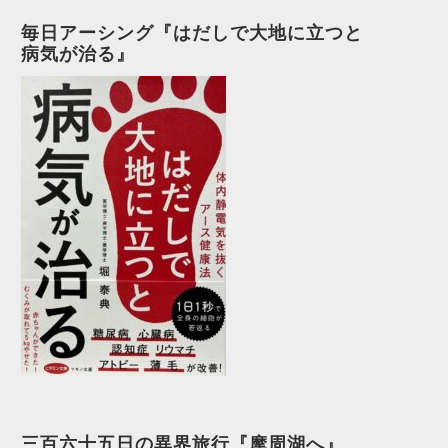
毎日アーシング『はだしで大地に立つと
病気が治る』
三百六十五日の異界旅行『摩周湖へ』