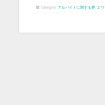
占
Category:
アルバイトに関する夢
,
エヴ
い
＞
走
行
中
の
高
速
道
路
か
ら
甲
子