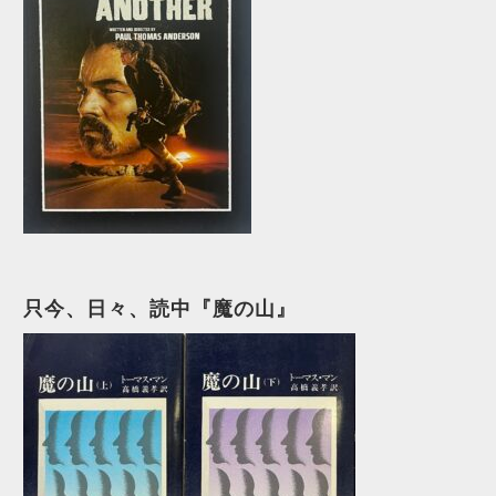
只今、日々、読中『魔の山』