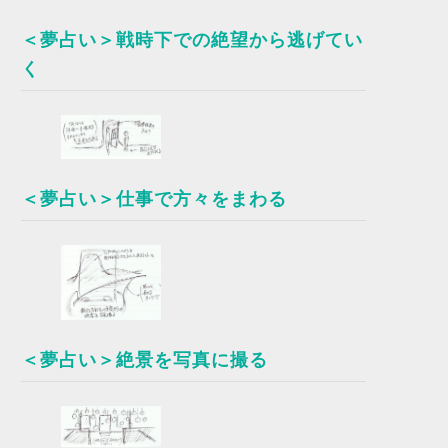
＜夢占い＞戦時下での絶望から逃げてい
く
＜夢占い＞仕事で方々をまわる
＜夢占い＞絶景を写真に撮る