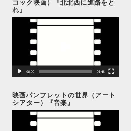
コック映画）『北北西に進路をと
れ』
動
画
プ
レ
ー
ヤ
ー
00:00
01:48
映画パンフレットの世界（アート
シアター）『音楽』
動
画
プ