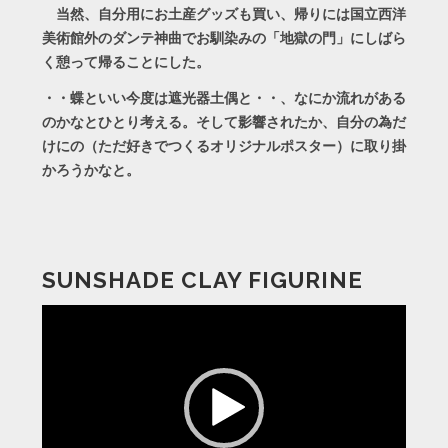
当然、自分用にお土産グッズも買い、帰りには国立西洋
美術館外のダンテ神曲でお馴染みの「地獄の門」にしばら
く憩って帰ることにした。
・・蝶といい今度は遮光器土偶と・・、なにか流れがある
のかなとひとり考える。そして影響されたか、自分の為だ
けにの（ただ好きでつくるオリジナルポスター）に取り掛
かろうかなと。
SUNSHADE CLAY FIGURINE
動
画
プ
レ
ー
ヤ