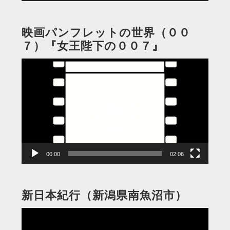
映画パンフレットの世界（００
７）『女王陛下の００７』
動
画
プ
レ
ー
ヤ
ー
00:00
02:06
新日本紀行（新潟県南魚沼市）
動
画