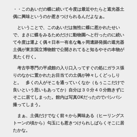
・・このあいだの蝶に続いて今度は最近やたらと遮光器土
偶に興味というのか惹きつけられるんだよなぁ。
ということで、このあいだは無性に蝶に惹かれたせい
で、まさに蝶をみるためだけに動物園へと行ったのに続い
て今度は運よく偶々日本一有名な亀ヶ岡遺跡発掘の遮光器
土偶が東京国立博物館で公開されてると知るやその本物が
見たく行く。
考古学専門の平成館の入り口入ってすぐの処にガラス張
りのなかに置かれたお目当ての土偶が神々しくどっしり
と。 多くの人がそこを通っていくなか（もぅここだけで
良いという思いもあってか）自分は３０分４０分飽きずに
そこに居てしまった。館内は写真OKだったのでバシバシ
撮ってしまう。
まぁ、土偶だけでなく前々から興味ある（ヒーリングス
トーンの頃から）勾玉にも惹きつけられしばらくそこに居
たかな。