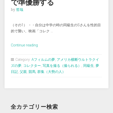
で準優勝する
by
哲哉
（その1） ・・自分は中学の時の同級生のSさんを性的目
的で襲い、映画「コレク …
“＜
Continue reading
夢
占
Category:
Aフィルムの夢
,
アメリカ横断ウルトラクイ
い
ズの夢
,
コレクター
,
写真を撮る（撮られる）
,
同級生
,
夢
＞
日記
,
父親
,
競馬
,
群集（大勢の人）
ウ
ル
ト
ラ
ク
全カテゴリー検索
イ
ズ