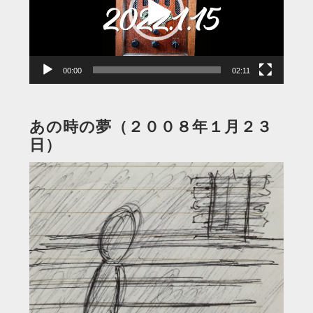
ー
ヤ
ー
00:00
02:11
あの時の夢（２００８年１月２３
日）