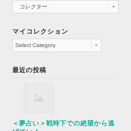
で
準
優
勝
マイコレクション
す
る ”
最近の投稿
＜夢占い＞戦時下での絶望から逃