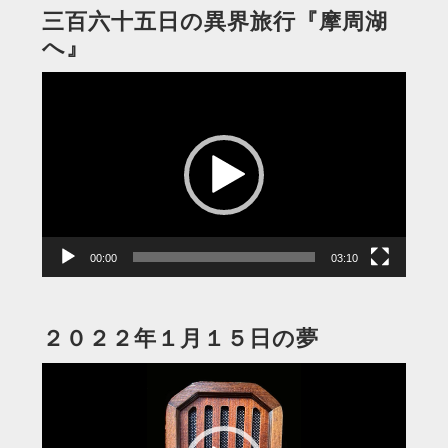
三百六十五日の異界旅行『摩周湖
へ』
動
画
プ
レ
ー
ヤ
ー
00:00
03:10
２０２２年１月１５日の夢
動
画
プ
レ