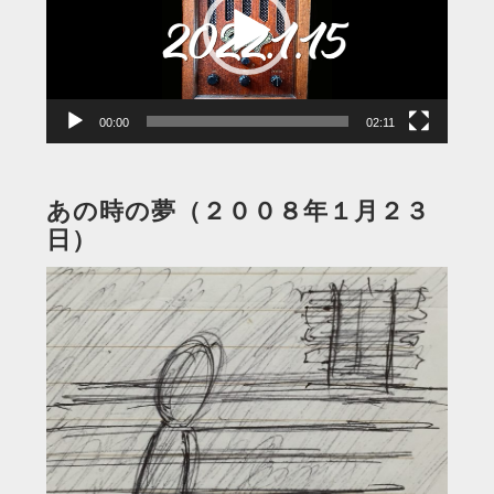
レ
ー
ヤ
ー
00:00
02:11
あの時の夢（２００８年１月２３
日）