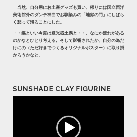
当然、自分用にお土産グッズも買い、帰りには国立西洋
美術館外のダンテ神曲でお馴染みの「地獄の門」にしばら
く憩って帰ることにした。
・・蝶といい今度は遮光器土偶と・・、なにか流れがある
のかなとひとり考える。そして影響されたか、自分の為だ
けにの（ただ好きでつくるオリジナルポスター）に取り掛
かろうかなと。
SUNSHADE CLAY FIGURINE
動
画
プ
レ
ー
ヤ