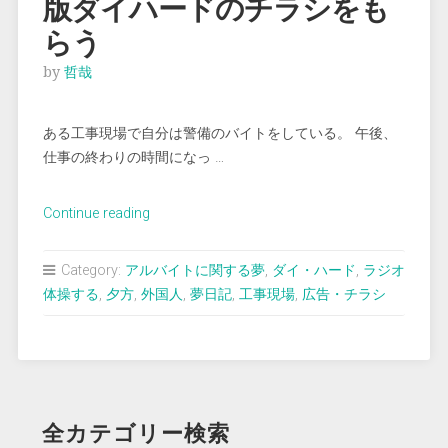
版ダイハードのチラシをも
らう
by
哲哉
ある工事現場で自分は警備のバイトをしている。 午後、
仕事の終わりの時間になっ …
“＜
Continue reading
夢
占
Category:
アルバイトに関する夢
,
ダイ・ハード
,
ラジオ
い
体操する
,
夕方
,
外国人
,
夢日記
,
工事現場
,
広告・チラシ
＞
映
画
フ
ィ
全カテゴリー検索
リ