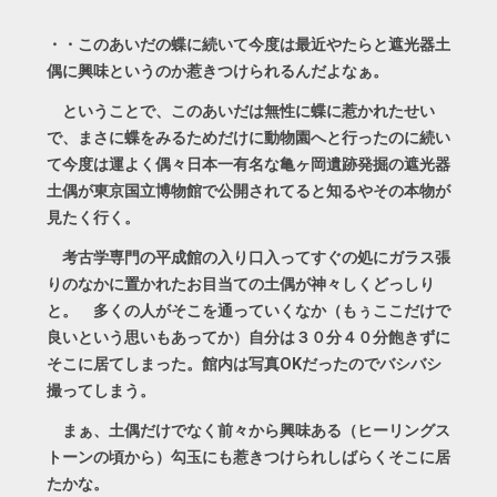
・・このあいだの蝶に続いて今度は最近やたらと遮光器土
偶に興味というのか惹きつけられるんだよなぁ。
ということで、このあいだは無性に蝶に惹かれたせい
で、まさに蝶をみるためだけに動物園へと行ったのに続い
て今度は運よく偶々日本一有名な亀ヶ岡遺跡発掘の遮光器
土偶が東京国立博物館で公開されてると知るやその本物が
見たく行く。
考古学専門の平成館の入り口入ってすぐの処にガラス張
りのなかに置かれたお目当ての土偶が神々しくどっしり
と。 多くの人がそこを通っていくなか（もぅここだけで
良いという思いもあってか）自分は３０分４０分飽きずに
そこに居てしまった。館内は写真OKだったのでバシバシ
撮ってしまう。
まぁ、土偶だけでなく前々から興味ある（ヒーリングス
トーンの頃から）勾玉にも惹きつけられしばらくそこに居
たかな。