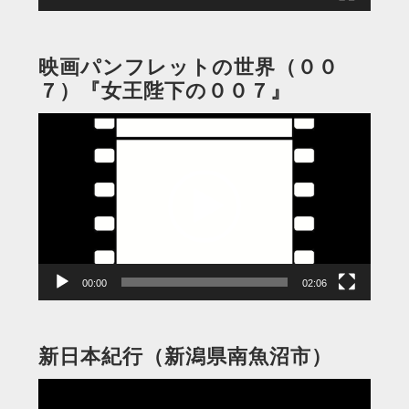
映画パンフレットの世界（００
７）『女王陛下の００７』
動
画
プ
レ
ー
ヤ
ー
00:00
02:06
新日本紀行（新潟県南魚沼市）
動