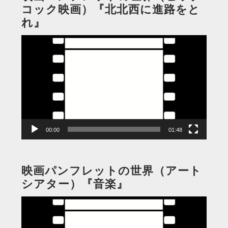
コック映画）『北北西に進路をと
れ』
動
画
プ
レ
ー
ヤ
ー
00:00
01:48
映画パンフレットの世界（アート
シアター）『音楽』
動
画
プ