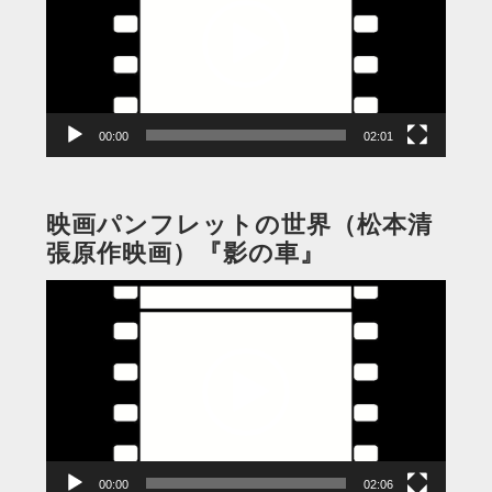
レ
ー
ヤ
ー
00:00
02:01
映画パンフレットの世界（松本清
張原作映画）『影の車』
動
画
プ
レ
ー
ヤ
ー
00:00
02:06