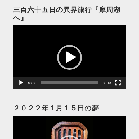
三百六十五日の異界旅行『摩周湖
へ』
動
画
プ
レ
ー
ヤ
ー
00:00
03:10
２０２２年１月１５日の夢
動
画
プ