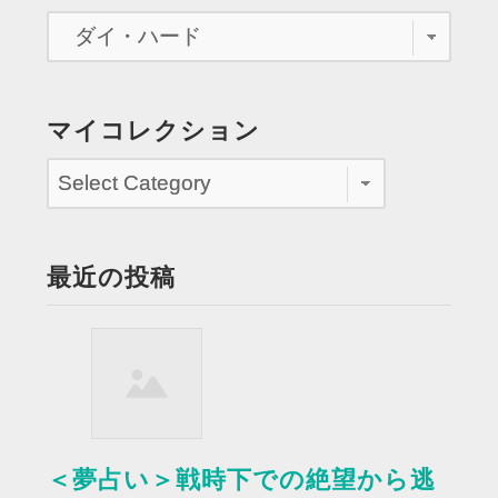
ピ
ン
版
ダ
イ
マイコレクション
ハ
ー
ド
の
チ
最近の投稿
ラ
シ
を
も
ら
う ”
＜夢占い＞戦時下での絶望から逃