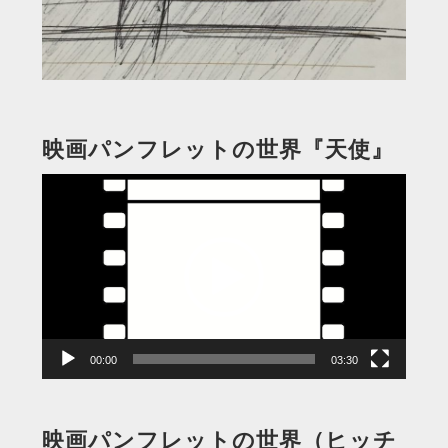
映画パンフレットの世界『天使』
動
画
プ
レ
ー
ヤ
ー
00:00
03:30
映画パンフレットの世界（ヒッチ