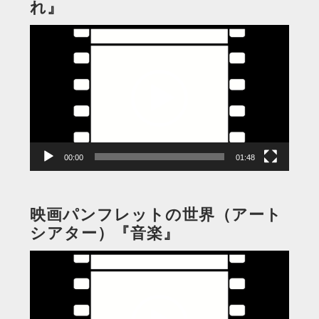
れ』
動
画
プ
レ
ー
ヤ
ー
00:00
01:48
映画パンフレットの世界（アート
シアター）『音楽』
動
画
プ
レ