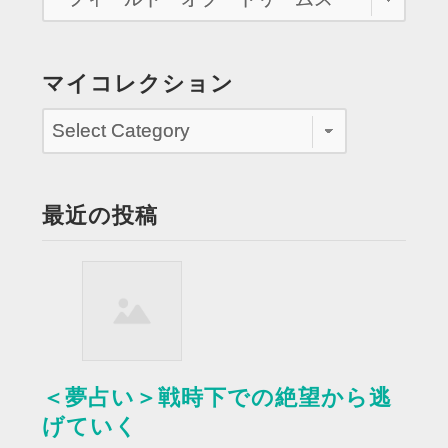
れ
た
割
マイコレクション
引
券
を
み
る”
最近の投稿
＜夢占い＞戦時下での絶望から逃
げていく