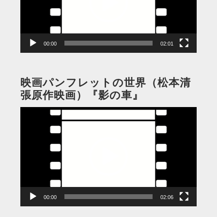
ー
ヤ
ー
00:00
02:01
映画パンフレットの世界（松本清
張原作映画）『影の車』
動
画
プ
レ
ー
ヤ
ー
00:00
02:06