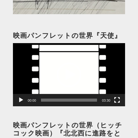
映画パンフレットの世界『天使』
動
画
プ
レ
ー
ヤ
ー
00:00
03:30
映画パンフレットの世界（ヒッチ
コック映画）『北北西に進路をと