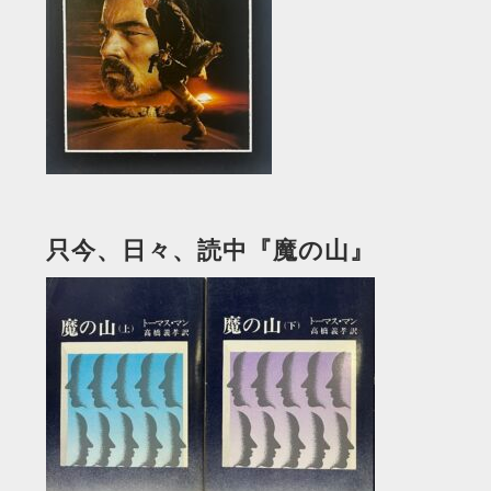
只今、日々、読中『魔の山』