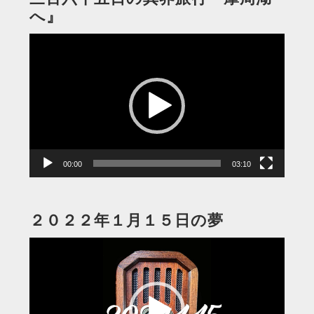
へ』
動
画
プ
レ
ー
ヤ
ー
00:00
03:10
２０２２年１月１５日の夢
動
画
プ
レ
ー