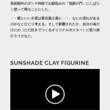
美術館外のダンテ神曲でお馴染みの「地獄の門」にしばら
く憩って帰ることにした。
・・蝶といい今度は遮光器土偶と・・、なにか流れがある
のかなとひとり考える。そして影響されたか、自分の為だ
けにの（ただ好きでつくるオリジナルポスター）に取り掛
かろうかなと。
SUNSHADE CLAY FIGURINE
動
画
プ
レ
ー
ヤ
ー