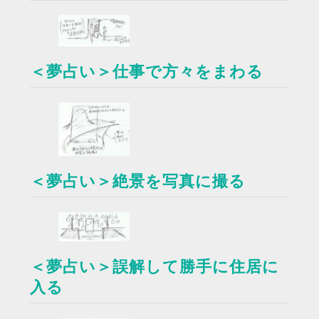
＜夢占い＞仕事で方々をまわる
＜夢占い＞絶景を写真に撮る
＜夢占い＞誤解して勝手に住居に
入る