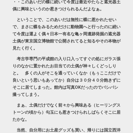
・・このあいだの蝶に続いて今度は最近やたらと遮光器土
偶に興味というのか惹きつけられるんだよなぁ。
ということで、このあいだは無性に蝶に惹かれたせい
で、まさに蝶をみるためだけに動物園へと行ったのに続い
て今度は運よく偶々日本一有名な亀ヶ岡遺跡発掘の遮光器
土偶が東京国立博物館で公開されてると知るやその本物が
見たく行く。
考古学専門の平成館の入り口入ってすぐの処にガラス張
りのなかに置かれたお目当ての土偶が神々しくどっしり
と。 多くの人がそこを通っていくなか（もぅここだけで
良いという思いもあってか）自分は３０分４０分飽きずに
そこに居てしまった。館内は写真OKだったのでバシバシ
撮ってしまう。
まぁ、土偶だけでなく前々から興味ある（ヒーリングス
トーンの頃から）勾玉にも惹きつけられしばらくそこに居
たかな。
当然、自分用にお土産グッズも買い、帰りには国立西洋