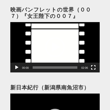
映画パンフレットの世界（００
７）『女王陛下の００７』
動
画
プ
レ
ー
ヤ
ー
00:00
02:06
新日本紀行（新潟県南魚沼市）
動
画
プ