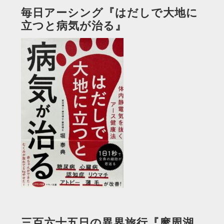
毎日アーシング『はだしで大地に
立つと病気が治る』
三百六十五日の異界旅行『摩周湖