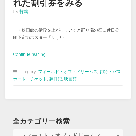
れた割引券をみる
by
哲哉
・・映画館の階段を上がっていくと踊り場の壁に近日公
開予定のポスター「K（D・ …
“＜
Continue reading
夢
占
Category:
フィールド・オブ・ドリームス
,
切符・パス
い
ポート・チケット
,
夢日記
,
映画館
＞
映
画
館
で
全カテゴリー検索
並
べ
ら