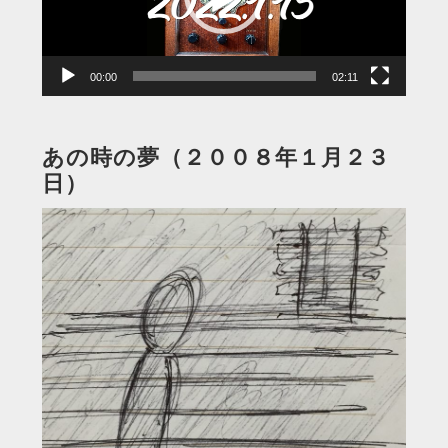
ヤ
ー
00:00
02:11
あの時の夢（２００８年１月２３
日）