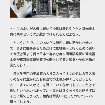
・・このあいだの蝶に続いて今度は最近やたらと遮光器土
偶に興味というのか惹きつけられるんだよなぁ。
ということで、このあいだは無性に蝶に惹かれたせい
で、まさに蝶をみるためだけに動物園へと行ったのに続い
て今度は運よく偶々日本一有名な亀ヶ岡遺跡発掘の遮光器
土偶が東京国立博物館で公開されてると知るやその本物が
見たく行く。
考古学専門の平成館の入り口入ってすぐの処にガラス張
りのなかに置かれたお目当ての土偶が神々しくどっしり
と。 多くの人がそこを通っていくなか（もぅここだけで
良いという思いもあってか）自分は３０分４０分飽きずに
そこに居てしまった。館内は写真OKだったのでバシバシ
撮ってしまう。