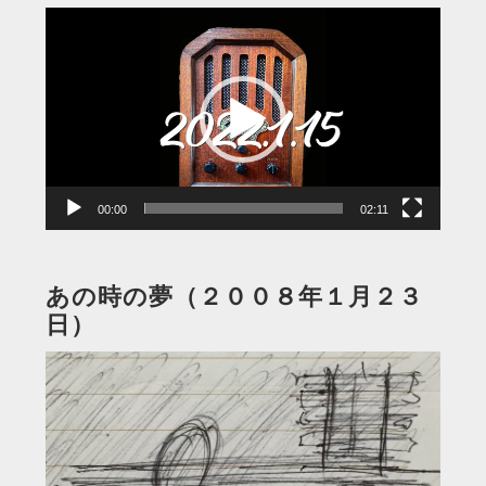
動
画
プ
レ
ー
ヤ
ー
00:00
02:11
あの時の夢（２００８年１月２３
日）