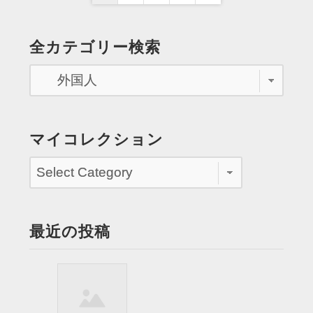
稿
ロ
Page
な
の
全カテゴリー検索
建
ペ
物
を
ー
知
ジ
っ
て
送
マイコレクション
る
り
し
行
っ
た
最近の投稿
こ
と
も
あ
る”