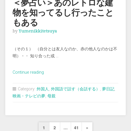
＜夢占い＞あのレトロな建
の
物を知ってるし行ったこと
よ
う
もある
な
by
Yumenikkitetsuya
試
合
を
（その１） （自分とは友人なのか、赤の他人なのかは不
す
明）・・ 知り合った或 …
る”
“＜
Continue reading
夢
占
Category:
外国人
,
外国語で話す（会話する）
,
夢日記
,
い
映画・テレビの夢
,
母親
＞
あ
の
レ
投
Next
1
2
…
41
»
ト