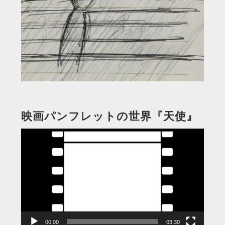
映画パンフレットの世界『天使』
動
画
プ
レ
ー
ヤ
ー
00:00
03:30