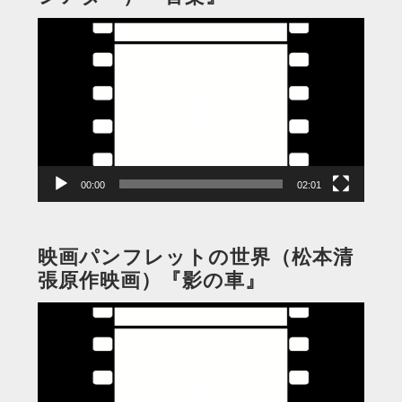
動
画
プ
レ
ー
ヤ
ー
00:00
02:01
映画パンフレットの世界（松本清
張原作映画）『影の車』
動
画
プ
レ
ー