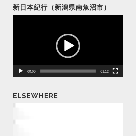
新日本紀行（新潟県南魚沼市）
動
画
プ
レ
ー
ヤ
ー
00:00
01:12
ELSEWHERE
動
画
プ
レ
ー