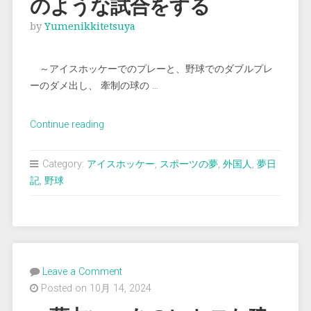
のような試合をする
by
Yumenikkitetsuya
～アイスホッケーでのプレーと、野球でのダブルプレ
ーのダメ出し、 牽制の球の …
“＜
Continue reading
夢
占
Category:
アイスホッケー
,
スポーツの夢
,
外国人
,
夢日
い
記
,
野球
＞
ア
イ
ス
ホ
Leave a Comment
ッ
Posted on 10月 14, 2024
ケ
ー