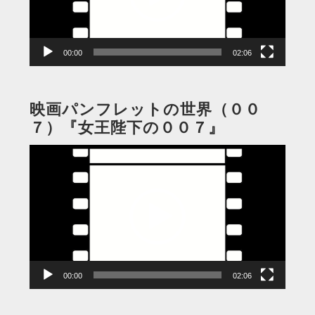
ヤ
ー
00:00
02:06
映画パンフレットの世界（００
７）『女王陛下の００７』
動
画
プ
レ
ー
ヤ
ー
00:00
02:06