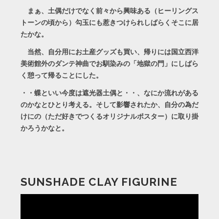
まぁ、土偶だけでなく前々から興味ある（ヒーリングス
トーンの頃から）勾玉にも惹きつけられしばらくそこに居
たかな。
当然、自分用にお土産グッズも買い、帰りには国立西洋
美術館外のダンテ神曲でお馴染みの「地獄の門」にしばら
く憩って帰ることにした。
・・蝶といい今度は遮光器土偶と・・、なにか流れがある
のかなとひとり考える。そして影響されたか、自分の為だ
けにの（ただ好きでつくるオリジナルポスター）に取り掛
かろうかなと。
SUNSHADE CLAY FIGURINE
動
画