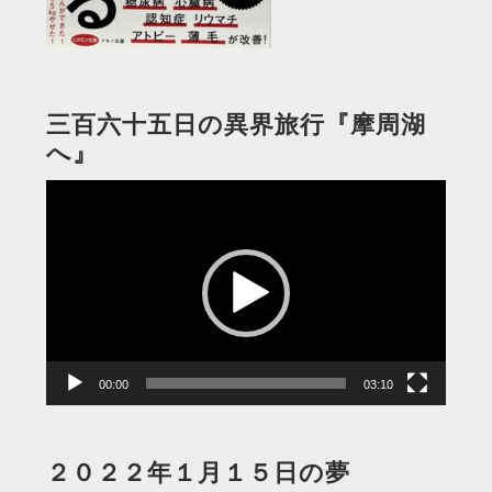
三百六十五日の異界旅行『摩周湖
へ』
動
画
プ
レ
ー
ヤ
ー
00:00
03:10
２０２２年１月１５日の夢