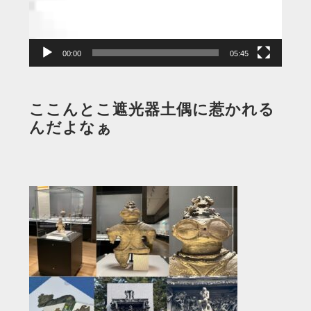
ヤ
ー
00:00
05:45
ここんとこ遮光器土偶に惹かれる
んだよなぁ