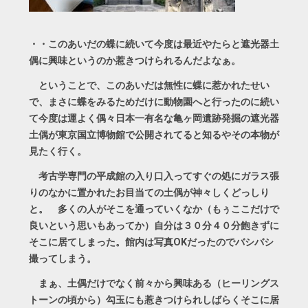
・・このあいだの蝶に続いて今度は最近やたらと遮光器土
偶に興味というのか惹きつけられるんだよなぁ。
ということで、このあいだは無性に蝶に惹かれたせい
で、まさに蝶をみるためだけに動物園へと行ったのに続い
て今度は運よく偶々日本一有名な亀ヶ岡遺跡発掘の遮光器
土偶が東京国立博物館で公開されてると知るやその本物が
見たく行く。
考古学専門の平成館の入り口入ってすぐの処にガラス張
りのなかに置かれたお目当ての土偶が神々しくどっしり
と。 多くの人がそこを通っていくなか（もぅここだけで
良いという思いもあってか）自分は３０分４０分飽きずに
そこに居てしまった。館内は写真OKだったのでバシバシ
撮ってしまう。
まぁ、土偶だけでなく前々から興味ある（ヒーリングス
トーンの頃から）勾玉にも惹きつけられしばらくそこに居