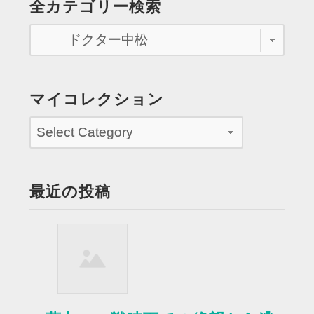
全カテゴリー検索
ー
タ
ー
の
上
昇
マイコレクション
と
先
輩
刑
事
最近の投稿
の
ビ
ー
ト
た
け
し
氏 ”