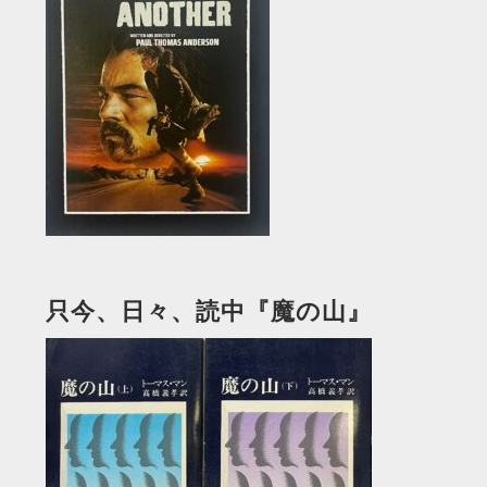
只今、日々、読中『魔の山』