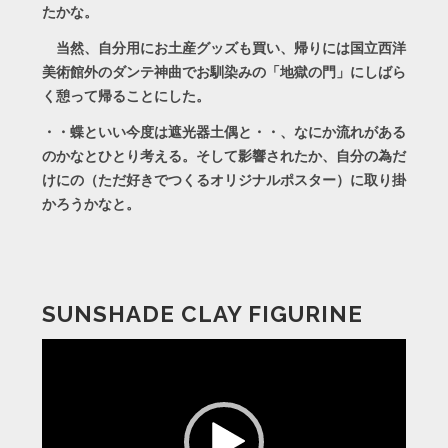
たかな。
当然、自分用にお土産グッズも買い、帰りには国立西洋
美術館外のダンテ神曲でお馴染みの「地獄の門」にしばら
く憩って帰ることにした。
・・蝶といい今度は遮光器土偶と・・、なにか流れがある
のかなとひとり考える。そして影響されたか、自分の為だ
けにの（ただ好きでつくるオリジナルポスター）に取り掛
かろうかなと。
SUNSHADE CLAY FIGURINE
動
画
プ
レ
ー