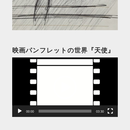
映画パンフレットの世界『天使』
動
画
プ
レ
ー
ヤ
ー
00:00
03:30