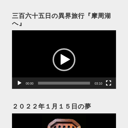
三百六十五日の異界旅行『摩周湖
へ』
動
画
プ
レ
ー
ヤ
ー
00:00
03:10
２０２２年１月１５日の夢
動
画