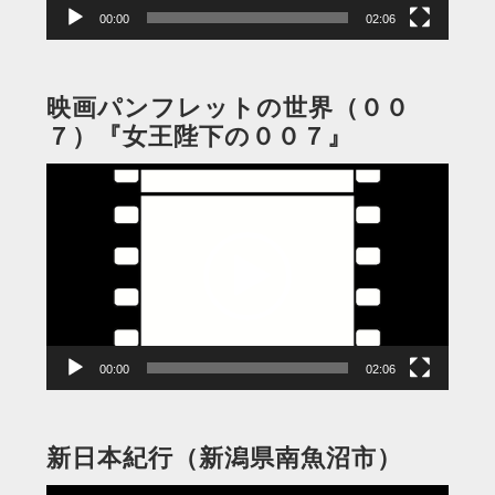
00:00
02:06
映画パンフレットの世界（００
７）『女王陛下の００７』
動
画
プ
レ
ー
ヤ
ー
00:00
02:06
新日本紀行（新潟県南魚沼市）