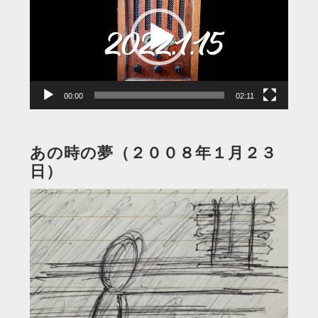
プ
レ
ー
ヤ
ー
00:00
02:11
あの時の夢（２００８年１月２３
日）