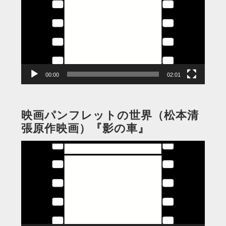
プ
レ
ー
ヤ
ー
00:00
02:01
映画パンフレットの世界（松本清
張原作映画）『影の車』
動
画
プ
レ
ー
ヤ
ー