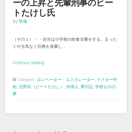
ーの上昇と先輩刑事のビー
トたけし氏
by
哲哉
（その１） ・・自分は小学校の給食当番をする。まった
くやる気なく任務を放棄し …
“＜
Continue reading
夢
占
Category:
エレベーター・エスカレーター
,
ドクター中
い
松
,
北野武（ビートたけし）
,
外国人
,
夢日記
,
学校ものの
＞
夢
高
速
エ
レ
ベ