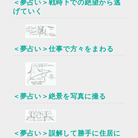
＜夢占い＞戦時下での絶望から逃
げていく
＜夢占い＞仕事で方々をまわる
＜夢占い＞絶景を写真に撮る
＜夢占い＞誤解して勝手に住居に