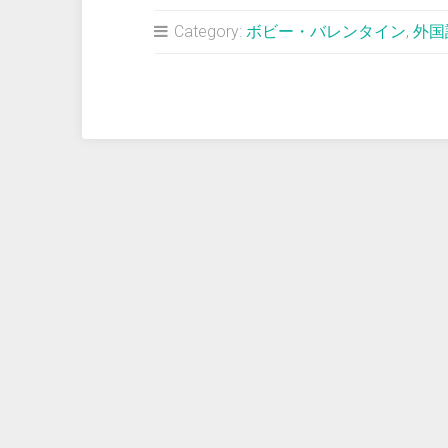
占
Category:
ボビー・バレンタイン
,
外国
い
＞
バ
レ
ン
タ
イ
ン
監
督
に
声
を
か