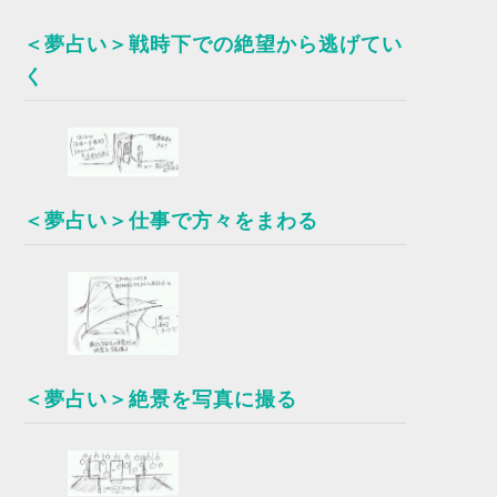
＜夢占い＞戦時下での絶望から逃げてい
く
＜夢占い＞仕事で方々をまわる
＜夢占い＞絶景を写真に撮る