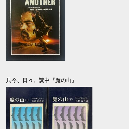
只今、日々、読中『魔の山』