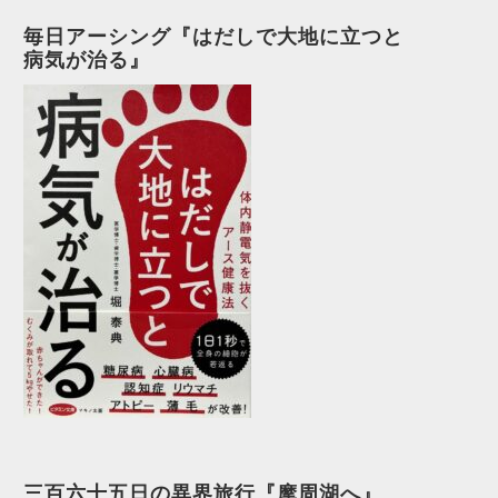
毎日アーシング『はだしで大地に立つと
病気が治る』
三百六十五日の異界旅行『摩周湖へ』