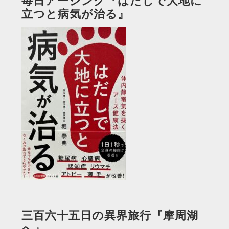
毎日アーシング『はだしで大地に
立つと病気が治る』
三百六十五日の異界旅行『摩周湖
へ』