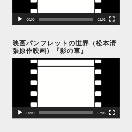
ヤ
ー
00:00
02:01
映画パンフレットの世界（松本清
張原作映画）『影の車』
動
画
プ
レ
ー
ヤ
ー
00:00
02:06