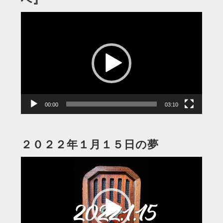
動
画
プ
レ
ー
ヤ
ー
00:00
03:10
２０２２年１月１５日の夢
動
画
プ
レ
ー
ヤ