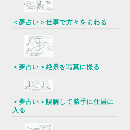
＜夢占い＞仕事で方々をまわる
＜夢占い＞絶景を写真に撮る
＜夢占い＞誤解して勝手に住居に
入る