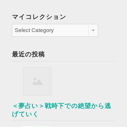
う
と
マイコレクション
す
る”
最近の投稿
＜夢占い＞戦時下での絶望から逃
げていく