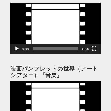
動
画
プ
レ
ー
ヤ
ー
00:00
01:48
映画パンフレットの世界（アート
シアター）『音楽』
動
画
プ
レ
ー