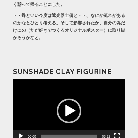
く憩って帰ることにした。
・・蝶といい今度は遮光器土偶と・・、なにか流れがある
のかなとひとり考える。そして影響されたか、自分の為だ
けにの（ただ好きでつくるオリジナルポスター）に取り掛
かろうかなと。
SUNSHADE CLAY FIGURINE
動
画
プ
レ
ー
ヤ
ー
00:00
03:22