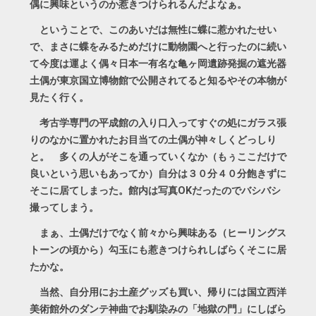
偶に興味というのか惹きつけられるんだよなぁ。
ということで、このあいだは無性に蝶に惹かれたせい
で、まさに蝶をみるためだけに動物園へと行ったのに続い
て今度は運よく偶々日本一有名な亀ヶ岡遺跡発掘の遮光器
土偶が東京国立博物館で公開されてると知るやその本物が
見たく行く。
考古学専門の平成館の入り口入ってすぐの処にガラス張
りのなかに置かれたお目当ての土偶が神々しくどっしり
と。 多くの人がそこを通っていくなか（もぅここだけで
良いという思いもあってか）自分は３０分４０分飽きずに
そこに居てしまった。館内は写真OKだったのでバシバシ
撮ってしまう。
まぁ、土偶だけでなく前々から興味ある（ヒーリングス
トーンの頃から）勾玉にも惹きつけられしばらくそこに居
たかな。
当然、自分用にお土産グッズも買い、帰りには国立西洋
美術館外のダンテ神曲でお馴染みの「地獄の門」にしばら