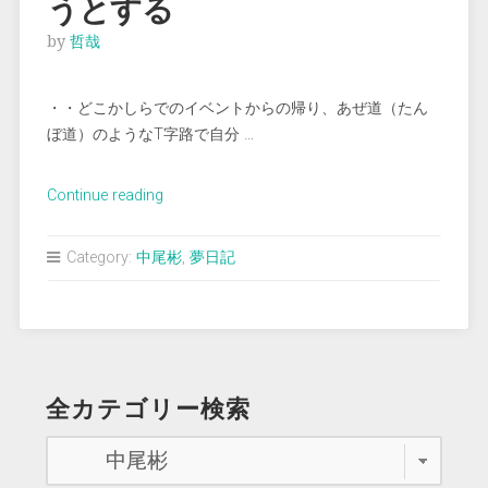
うとする
by
哲哉
・・どこかしらでのイベントからの帰り、あぜ道（たん
ぼ道）のようなT字路で自分 …
“＜
Continue reading
夢
占
Category:
中尾彬
,
夢日記
い
＞
酒
の
誘
全カテゴリー検索
い
を
断
ろ