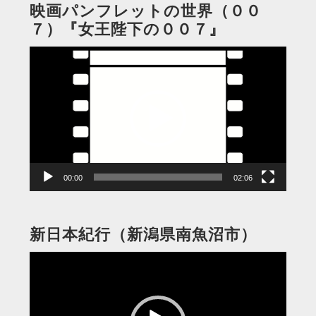
映画パンフレットの世界（００
７）『女王陛下の００７』
動
画
プ
レ
ー
ヤ
ー
00:00
02:06
新日本紀行（新潟県南魚沼市）
動
画
プ
レ