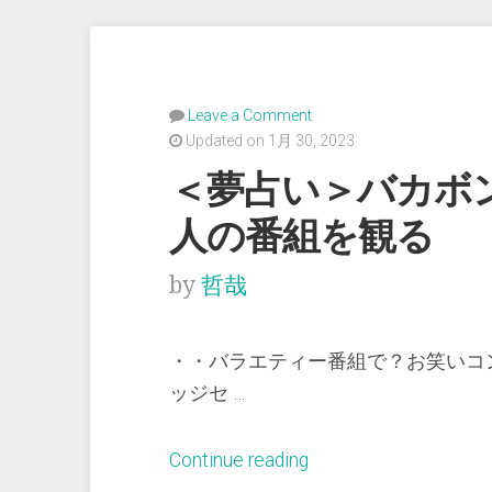
Leave a Comment
Updated on 1月 30, 2023
＜夢占い＞バカボ
人の番組を観る
by
哲哉
・・バラエティー番組で？お笑いコ
ッジセ …
“＜
Continue reading
夢