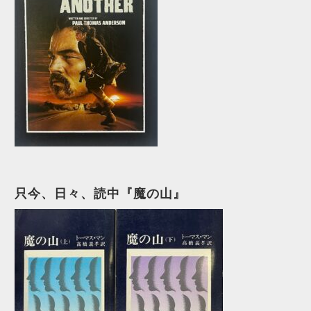
只今、日々、読中『魔の山』