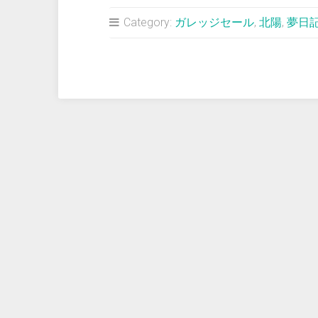
占
Category:
ガレッジセール
,
北陽
,
夢日
い
＞
バ
カ
ボ
ン
の
パ
パ
の
格
好
し
た