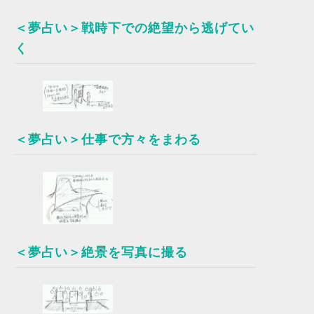
＜夢占い＞戦時下での絶望から逃げてい
く
＜夢占い＞仕事で方々をまわる
＜夢占い＞絶景を写真に撮る