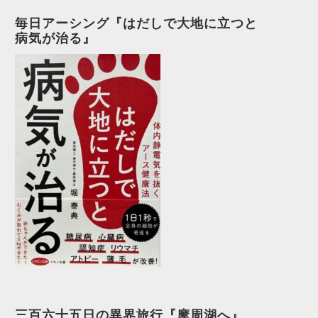
毎日アーシング『はだしで大地に立つと
病気が治る』
三百六十五日の異界旅行『摩周湖へ』