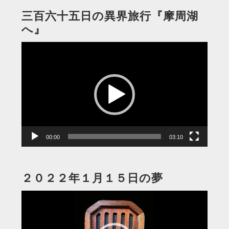
三百六十五日の異界旅行『摩周湖
へ』
動
画
プ
レ
ー
ヤ
ー
00:00
03:10
２０２２年１月１５日の夢
動
画
プ