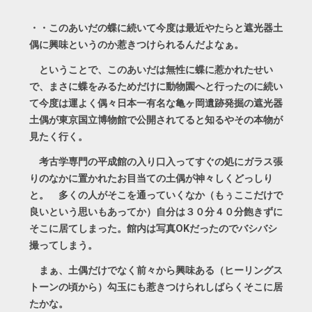
・・このあいだの蝶に続いて今度は最近やたらと遮光器土
偶に興味というのか惹きつけられるんだよなぁ。
ということで、このあいだは無性に蝶に惹かれたせい
で、まさに蝶をみるためだけに動物園へと行ったのに続い
て今度は運よく偶々日本一有名な亀ヶ岡遺跡発掘の遮光器
土偶が東京国立博物館で公開されてると知るやその本物が
見たく行く。
考古学専門の平成館の入り口入ってすぐの処にガラス張
りのなかに置かれたお目当ての土偶が神々しくどっしり
と。 多くの人がそこを通っていくなか（もぅここだけで
良いという思いもあってか）自分は３０分４０分飽きずに
そこに居てしまった。館内は写真OKだったのでバシバシ
撮ってしまう。
まぁ、土偶だけでなく前々から興味ある（ヒーリングス
トーンの頃から）勾玉にも惹きつけられしばらくそこに居
たかな。