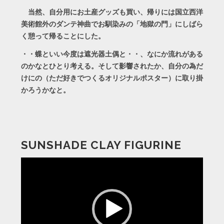
当然、自分用にお土産グッズも買い、帰りには国立西洋
美術館外のダンテ神曲でお馴染みの「地獄の門」にしばら
く憩って帰ることにした。
・・蝶といい今度は遮光器土偶と・・、なにか流れがある
のかなとひとり考える。そして影響されたか、自分の為だ
けにの（ただ好きでつくるオリジナルポスター）に取り掛
かろうかなと。
SUNSHADE CLAY FIGURINE
動
画
プ
レ
ー
ヤ