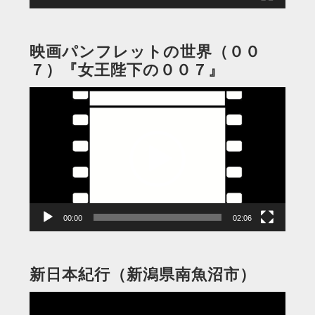
映画パンフレットの世界（００
７）『女王陛下の００７』
動
画
プ
レ
ー
ヤ
ー
00:00
02:06
新日本紀行（新潟県南魚沼市）
動