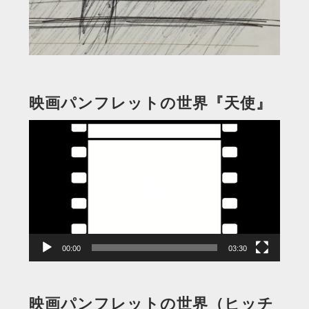
映画パンフレットの世界『天使』
動
画
プ
レ
ー
ヤ
ー
00:00
03:30
映画パンフレットの世界（ヒッチ