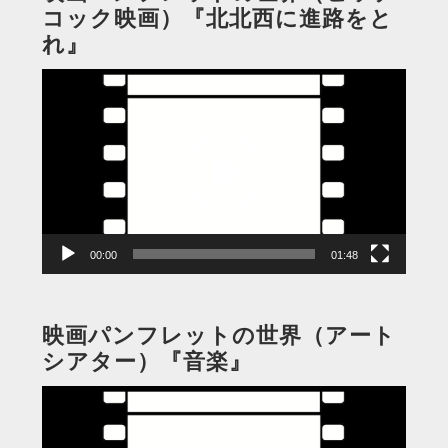
コック映画）『北北西に進路をと
れ』
動
画
プ
レ
ー
ヤ
ー
00:00
01:48
映画パンフレットの世界（アート
シアター）『音楽』
動
画
プ