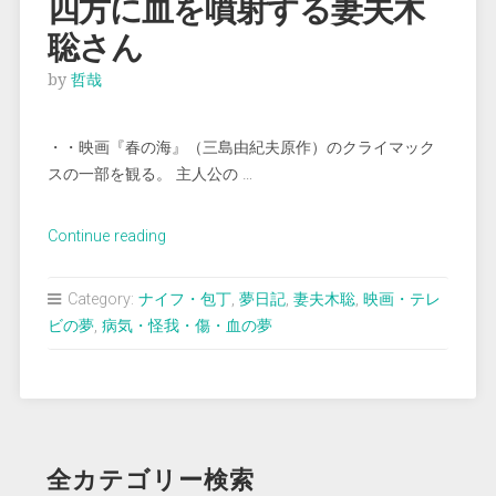
四方に血を噴射する妻夫木
聡さん
by
哲哉
・・映画『春の海』（三島由紀夫原作）のクライマック
スの一部を観る。 主人公の …
“＜
Continue reading
夢
占
Category:
ナイフ・包丁
,
夢日記
,
妻夫木聡
,
映画・テレ
い
ビの夢
,
病気・怪我・傷・血の夢
＞
自
ら
胸
を
全カテゴリー検索
え