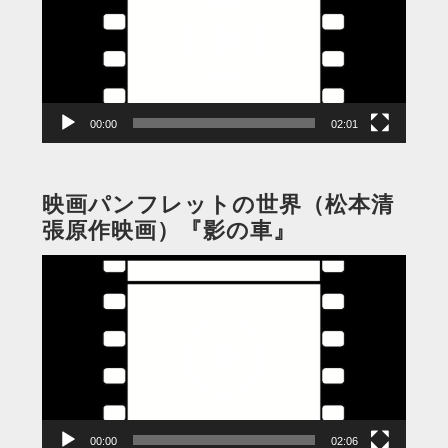
レ
ー
ヤ
ー
00:00
02:01
映画パンフレットの世界（松本清
張原作映画）『影の車』
動
画
プ
レ
ー
ヤ
ー
00:00
02:06