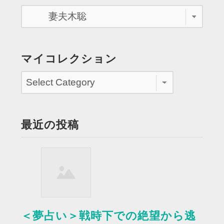
ぐ
り
四
方
に
マイコレクション
血
を
噴
射
す
最近の投稿
る
妻
夫
木
聡
さ
ん”
＜夢占い＞戦時下での絶望から逃