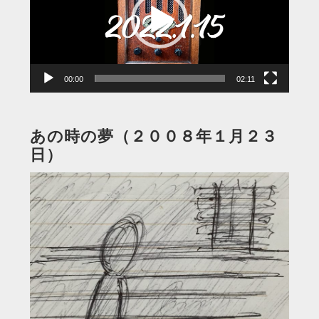
レ
ー
ヤ
ー
00:00
02:11
あの時の夢（２００８年１月２３
日）