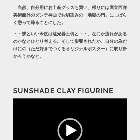
当然、自分用にお土産グッズも買い、帰りには国立西洋
美術館外のダンテ神曲でお馴染みの「地獄の門」にしばら
く憩って帰ることにした。
・・蝶といい今度は遮光器土偶と・・、なにか流れがある
のかなとひとり考える。そして影響されたか、自分の為だ
けにの（ただ好きでつくるオリジナルポスター）に取り掛
かろうかなと。
SUNSHADE CLAY FIGURINE
動
画
プ
レ
ー
ヤ