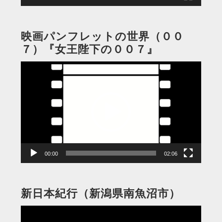
映画パンフレットの世界（００
７）『女王陛下の００７』
動
画
プ
レ
ー
ヤ
ー
00:00
02:06
新日本紀行（新潟県南魚沼市）
動