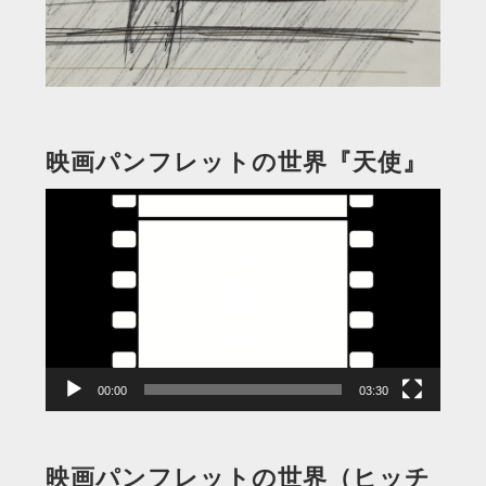
映画パンフレットの世界『天使』
動
画
プ
レ
ー
ヤ
ー
00:00
03:30
映画パンフレットの世界（ヒッチ