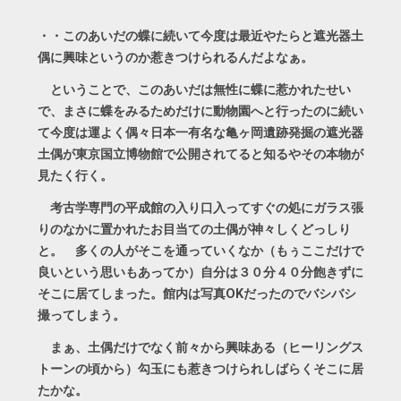
・・このあいだの蝶に続いて今度は最近やたらと遮光器土
偶に興味というのか惹きつけられるんだよなぁ。
ということで、このあいだは無性に蝶に惹かれたせい
で、まさに蝶をみるためだけに動物園へと行ったのに続い
て今度は運よく偶々日本一有名な亀ヶ岡遺跡発掘の遮光器
土偶が東京国立博物館で公開されてると知るやその本物が
見たく行く。
考古学専門の平成館の入り口入ってすぐの処にガラス張
りのなかに置かれたお目当ての土偶が神々しくどっしり
と。 多くの人がそこを通っていくなか（もぅここだけで
良いという思いもあってか）自分は３０分４０分飽きずに
そこに居てしまった。館内は写真OKだったのでバシバシ
撮ってしまう。
まぁ、土偶だけでなく前々から興味ある（ヒーリングス
トーンの頃から）勾玉にも惹きつけられしばらくそこに居
たかな。