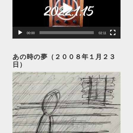
レ
ー
ヤ
ー
00:00
02:11
あの時の夢（２００８年１月２３
日）