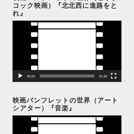
コック映画）『北北西に進路をと
れ』
動
画
プ
レ
ー
ヤ
ー
00:00
01:48
映画パンフレットの世界（アート
シアター）『音楽』
動
画
プ