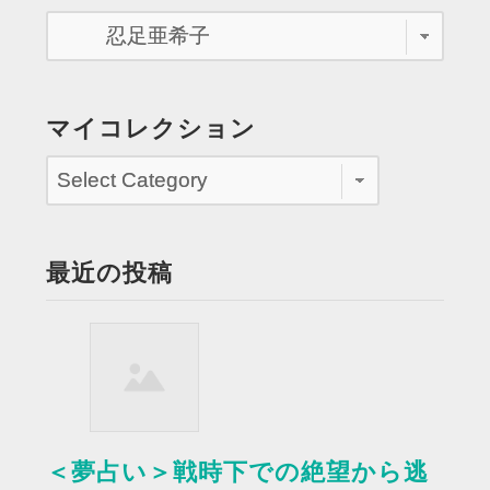
ゲ
ス
ト
の
忍
マイコレクション
足
亜
希
子
さ
最近の投稿
ん
を
見
る”
＜夢占い＞戦時下での絶望から逃