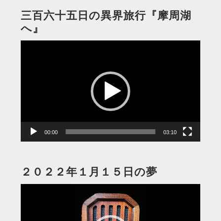
三百六十五日の異界旅行『摩周湖
へ』
動
画
プ
レ
ー
ヤ
ー
00:00
03:10
２０２２年１月１５日の夢
動
画
プ