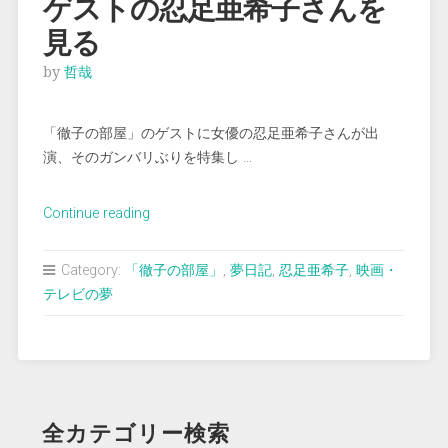
ゲストの忍足亜希子さんを
見る
by
哲哉
「徹子の部屋」のゲストに女優の忍足亜希子さんが出
演、そのガンバリぶりを特集し …
“＜
Continue reading
夢
占
Category:
「徹子の部屋」
,
夢日記
,
忍足亜希子
,
映画・
い
テレビの夢
＞
「徹
子
の
部
全カテゴリー検索
屋」