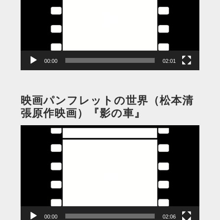
レ
ー
ヤ
ー
00:00
02:01
映画パンフレットの世界（松本清
張原作映画）『影の車』
動
画
プ
レ
ー
ヤ
ー
00:00
02:06