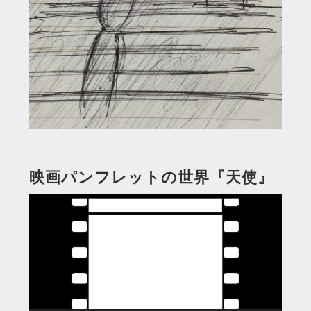
映画パンフレットの世界『天使』
動
画
プ
レ
ー
ヤ
ー