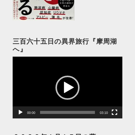
三百六十五日の異界旅行『摩周湖
へ』
動
画
プ
レ
ー
ヤ
ー
00:00
03:10