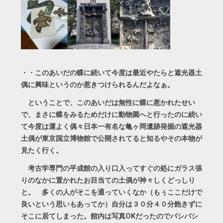
・・このあいだの蝶に続いて今度は最近やたらと遮光器土
偶に興味というのか惹きつけられるんだよなぁ。
ということで、このあいだは無性に蝶に惹かれたせい
で、まさに蝶をみるためだけに動物園へと行ったのに続い
て今度は運よく偶々日本一有名な亀ヶ岡遺跡発掘の遮光器
土偶が東京国立博物館で公開されてると知るやその本物が
見たく行く。
考古学専門の平成館の入り口入ってすぐの処にガラス張
りのなかに置かれたお目当ての土偶が神々しくどっしり
と。 多くの人がそこを通っていくなか（もぅここだけで
良いという思いもあってか）自分は３０分４０分飽きずに
そこに居てしまった。館内は写真OKだったのでバシバシ