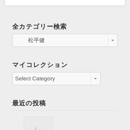
イ
バ
ー」
全カテゴリー検索
の
機
動
隊
員
と
マイコレクション
な
っ
て
駆
け
最近の投稿
ま
わ
る”