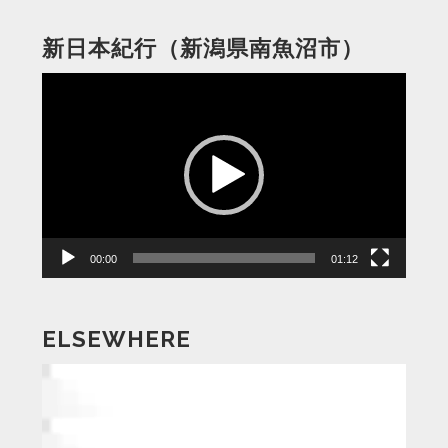
新日本紀行（新潟県南魚沼市）
動
画
プ
レ
ー
ヤ
ー
00:00
01:12
ELSEWHERE
動
画
プ
レ