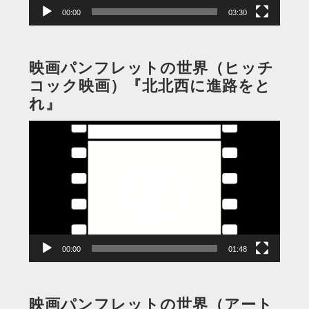
00:00
03:30
映画パンフレットの世界（ヒッチ
コック映画）『北北西に進路をと
れ』
動
画
プ
レ
ー
ヤ
ー
00:00
01:48
映画パンフレットの世界（アート