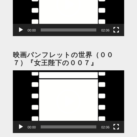
ー
ヤ
ー
00:00
02:06
映画パンフレットの世界（００
７）『女王陛下の００７』
動
画
プ
レ
ー
ヤ
ー
00:00
02:06