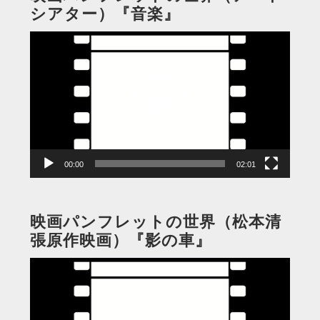
シアター）『音楽』
動
画
プ
レ
ー
ヤ
ー
00:00
02:01
映画パンフレットの世界（松本清
張原作映画）『影の車』
動
画
プ
レ