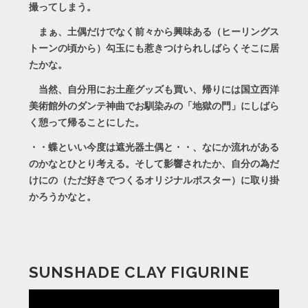
撮ってしまう。
まぁ、土偶だけでなく前々から興味ある（ヒーリングス
トーンの頃から）勾玉にも惹きつけられしばらくそこに居
たかな。
当然、自分用にお土産グッズも買い、帰りには国立西洋
美術館外のダンテ神曲でお馴染みの「地獄の門」にしばら
く憩って帰ることにした。
・・蝶といい今度は遮光器土偶と・・、なにか流れがある
のかなとひとり考える。そして影響されたか、自分の為だ
けにの（ただ好きでつくるオリジナルポスター）に取り掛
かろうかなと。
SUNSHADE CLAY FIGURINE
動