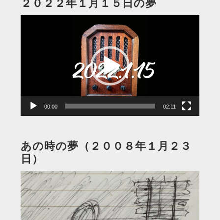
２０２２年１月１５日の夢
動
画
プ
レ
ー
ヤ
ー
00:00
02:11
あの時の夢（２００８年１月２３
日）