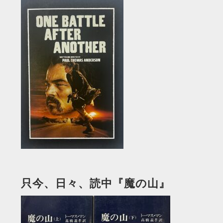
只今、日々、読中『魔の山』