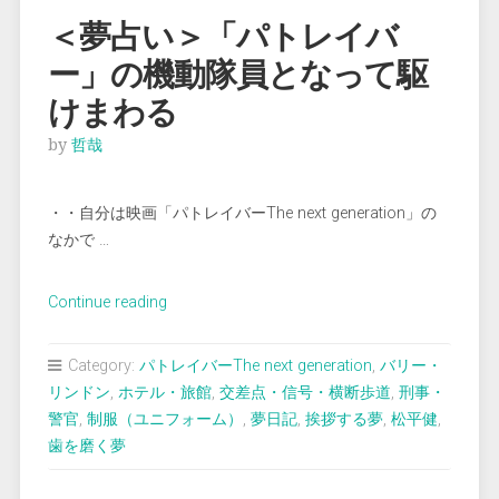
り
＜夢占い＞「パトレイバ
の
ー」の機動隊員となって駆
役
で
けまわる
出
by
哲哉
演
す
る”
・・自分は映画「パトレイバーThe next generation」の
なかで …
“＜
Continue reading
夢
占
Category:
パトレイバーThe next generation
,
バリー・
い
リンドン
,
ホテル・旅館
,
交差点・信号・横断歩道
,
刑事・
＞
警官
,
制服（ユニフォーム）
,
夢日記
,
挨拶する夢
,
松平健
,
「パ
歯を磨く夢
ト
レ