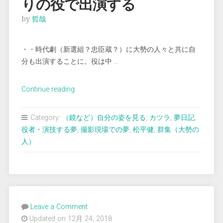
りの役で出演する
by
哲哉
・・時代劇（新選組？忠臣蔵？）に大勢の人々と共に自
分も出演することに。役は中 …
“＜
Continue reading
夢
占
Category:
（鏡など）自分の姿を見る
,
カツラ
,
夢日記
,
い
役者・演技する夢
,
撮影現場での夢
,
松平健
,
群集（大勢の
＞
人）
時
代
劇
に
台
Leave a Comment
詞
Updated on 12月 24, 2018
あ