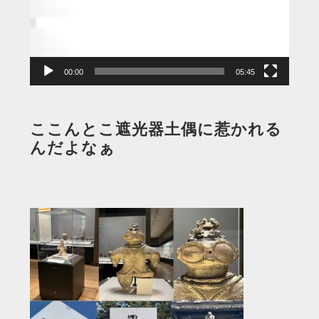
ー
ヤ
ー
00:00
05:45
ここんとこ遮光器土偶に惹かれる
んだよなぁ