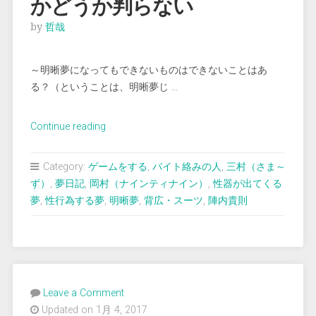
かどうか判らない
by
哲哉
～明晰夢になってもできないものはできないことはあ
る？（ということは、明晰夢じ …
“＜
Continue reading
夢
占
Category:
ゲームをする
,
バイト絡みの人
,
三村（さま～
い
ず）
,
夢日記
,
岡村（ナインティナイン）
,
性器が出てくる
＞
夢
,
性行為する夢
,
明晰夢
,
背広・スーツ
,
陣内貴則
明
晰
夢
だ
っ
Leave a Comment
た
Updated on 1月 4, 2017
の