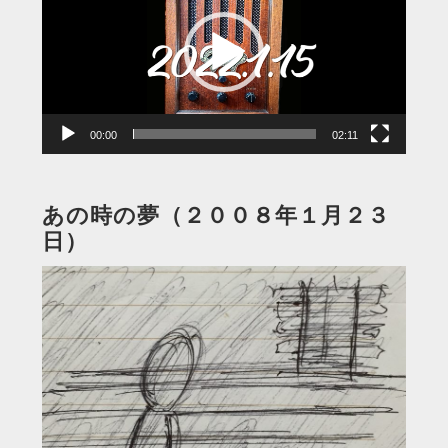
プ
レ
ー
ヤ
ー
00:00
02:11
あの時の夢（２００８年１月２３
日）