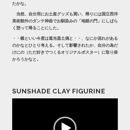
たかな。
当然、自分用にお土産グッズも買い、帰りには国立西洋
美術館外のダンテ神曲でお馴染みの「地獄の門」にしばら
く憩って帰ることにした。
・・蝶といい今度は遮光器土偶と・・、なにか流れがある
のかなとひとり考える。そして影響されたか、自分の為だ
けにの（ただ好きでつくるオリジナルポスター）に取り掛
かろうかなと。
SUNSHADE CLAY FIGURINE
動
画
プ
レ
ー