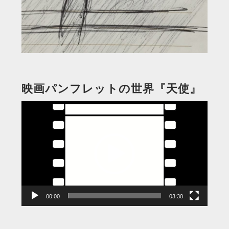
映画パンフレットの世界『天使』
動
画
プ
レ
ー
ヤ
ー
00:00
03:30