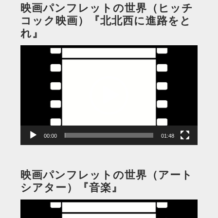
映画パンフレットの世界（ヒッチ
コック映画）『北北西に進路をと
れ』
動
画
プ
レ
ー
ヤ
ー
00:00
01:48
映画パンフレットの世界（アート
シアター）『音楽』
動
画