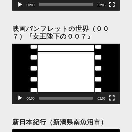
00:00
02:06
映画パンフレットの世界（００
７）『女王陛下の００７』
動
画
プ
レ
ー
ヤ
ー
00:00
02:06
新日本紀行（新潟県南魚沼市）