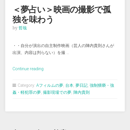
か
＜夢占い＞映画の撮影で孤
ど
独を味わう
う
か
by
哲哉
判
ら
・・自分が演出の自主制作映画（芸人の陣内貴則さんが
な
出演、内容は判らない）を撮 …
い”
“＜
Continue reading
夢
占
Category:
Aフィルムの夢
,
台本
,
夢日記
,
強制猥褻・強
い
姦・軽犯罪の夢
,
撮影現場での夢
,
陣内貴則
＞
映
画
の
撮