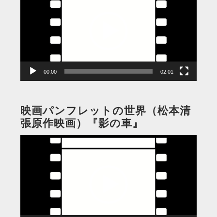
プ
レ
ー
ヤ
ー
00:00
02:01
映画パンフレットの世界（松本清
張原作映画）『影の車』
動
画
プ
レ
ー
ヤ
ー