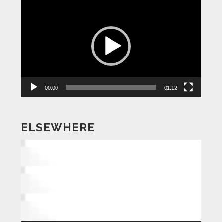
動
画
プ
レ
ー
ヤ
ー
00:00
01:12
ELSEWHERE
動
画
プ
レ
ー
ヤ
ー