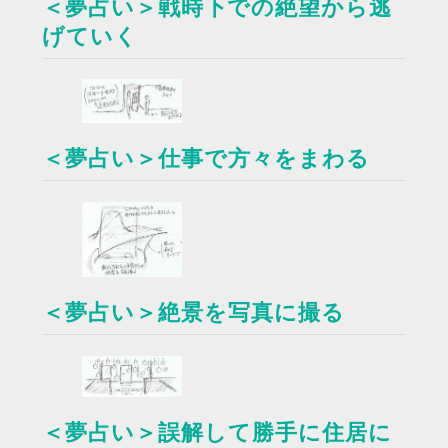
＜夢占い＞戦時下での絶望から逃
げていく
＜夢占い＞仕事で方々をまわる
＜夢占い＞絶景を写真に撮る
＜夢占い＞誤解して勝手に住居に