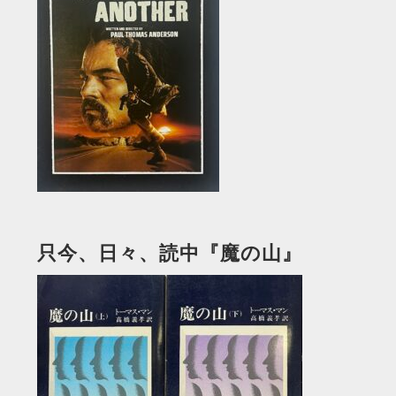
只今、日々、読中『魔の山』