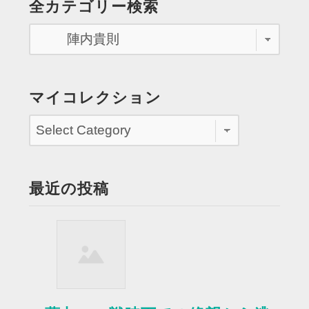
全カテゴリー検索
影
で
孤
独
を
味
マイコレクション
わ
う”
最近の投稿