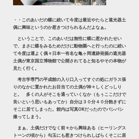
・・このあいだの蝶に続いて今度は最近やたらと遮光器土
偶に興味というのか惹きつけられるんだよなぁ。
ということで、このあいだは無性に蝶に惹かれたせい
で、まさに蝶をみるためだけに動物園へと行ったのに続い
て今度は運よく偶々日本一有名な亀ヶ岡遺跡発掘の遮光器
土偶が東京国立博物館で公開されてると知るやその本物が
見たく行く。
考古学専門の平成館の入り口入ってすぐの処にガラス張
りのなかに置かれたお目当ての土偶が神々しくどっしり
と。 多くの人がそこを通っていくなか（もぅここだけで
良いという思いもあってか）自分は３０分４０分飽きずに
そこに居てしまった。館内は写真OKだったのでバシバシ
撮ってしまう。
まぁ、土偶だけでなく前々から興味ある（ヒーリングス
トーンの頃から）勾玉にも惹きつけられしばらくそこに居