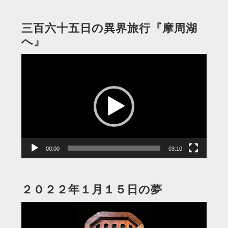
三百六十五日の異界旅行『摩周湖
へ』
動
画
プ
レ
ー
ヤ
ー
00:00
03:10
２０２２年１月１５日の夢
動
画