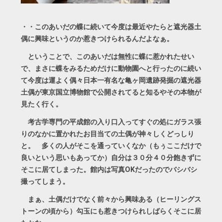
・・このあいだの蝶に続いて今度は最近やたらと遮光器土
偶に興味というのか惹きつけられるんだよなぁ。
ということで、このあいだは無性に蝶に惹かれたせい
で、まさに蝶をみるためだけに動物園へと行ったのに続い
て今度は運よく偶々日本一有名な亀ヶ岡遺跡発掘の遮光器
土偶が東京国立博物館で公開されてると知るやその本物が
見たく行く。
考古学専門の平成館の入り口入ってすぐの処にガラス張
りのなかに置かれたお目当ての土偶が神々しくどっしり
と。 多くの人がそこを通っていくなか（もぅここだけで
良いという思いもあってか）自分は３０分４０分飽きずに
そこに居てしまった。館内は写真OKだったのでバシバシ
撮ってしまう。
まぁ、土偶だけでなく前々から興味ある（ヒーリングス
トーンの頃から）勾玉にも惹きつけられしばらくそこに居