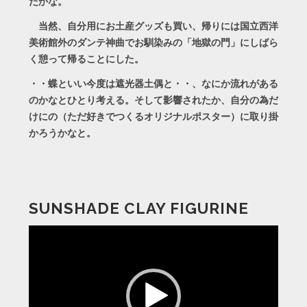
たかな。
当然、自分用にお土産グッズも買い、帰りには国立西洋
美術館外のダンテ神曲でお馴染みの「地獄の門」にしばら
く憩って帰ることにした。
・・蝶といい今度は遮光器土偶と・・、なにか流れがある
のかなとひとり考える。そして影響されたか、自分の為だ
けにの（ただ好きでつくるオリジナルポスター）に取り掛
かろうかなと。
SUNSHADE CLAY FIGURINE
動
画
プ
レ
ー