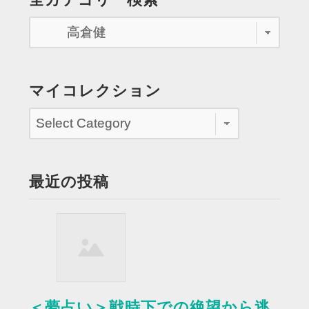
餃
子
を
買
い
マイコレクション
に
専
門
店
へ
最近の投稿
行
く”
＜夢占い＞戦時下での絶望から逃