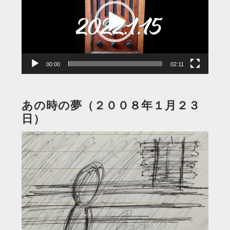
レ
ー
ヤ
ー
00:00
02:11
あの時の夢（２００８年１月２３
日）