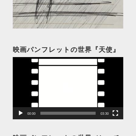
映画パンフレットの世界『天使』
動
画
プ
レ
ー
ヤ
ー
00:00
03:30