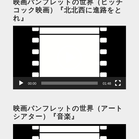
映画パンフレットの世界（ヒッチ
コック映画）『北北西に進路をと
れ』
動
画
プ
レ
ー
ヤ
ー
00:00
01:48
映画パンフレットの世界（アート
シアター）『音楽』
動
画