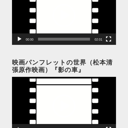
プ
レ
ー
ヤ
ー
00:00
02:01
映画パンフレットの世界（松本清
張原作映画）『影の車』
動
画
プ
レ
ー
ヤ
ー