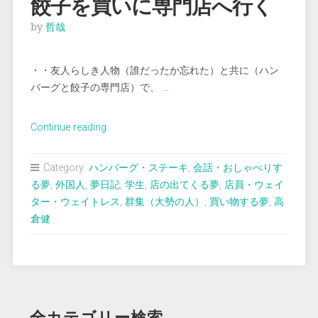
餃子を買いに専門店へ行く
by
哲哉
・・友人らしき人物（誰だったか忘れた）と共に（ハン
バーグと餃子の専門店）で、 …
“＜
Continue reading
夢
占
Category:
ハンバーグ・ステーキ
,
会話・おしゃべりす
い
る夢
,
外国人
,
夢日記
,
学生
,
店の出てくる夢
,
店員・ウェイ
＞
ター・ウェイトレス
,
群集（大勢の人）
,
買い物する夢
,
高
テ
倉健
イ
ク
ア
ウ
ト
全カテゴリー検索
で