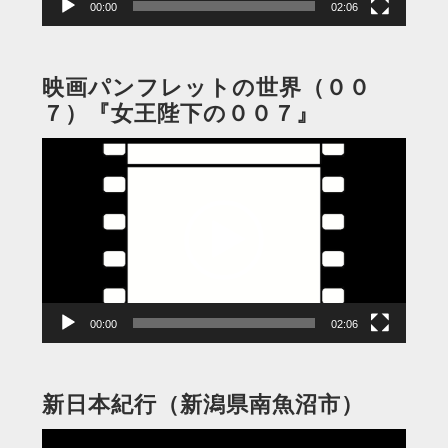
00:00
02:06
映画パンフレットの世界（００
７）『女王陛下の００７』
動
画
プ
レ
ー
ヤ
ー
00:00
02:06
新日本紀行（新潟県南魚沼市）
動