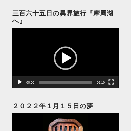
三百六十五日の異界旅行『摩周湖
へ』
動
画
プ
レ
ー
ヤ
ー
00:00
03:10
２０２２年１月１５日の夢
動
画
プ