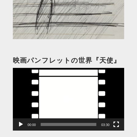
映画パンフレットの世界『天使』
動
画
プ
レ
ー
ヤ
ー
00:00
03:30