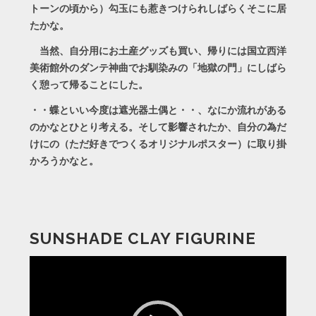
トーンの頃から）勾玉にも惹きつけられしばらくそこに居
たかな。
当然、自分用にお土産グッズも買い、帰りには国立西洋
美術館外のダンテ神曲でお馴染みの「地獄の門」にしばら
く憩って帰ることにした。
・・蝶といい今度は遮光器土偶と・・、なにか流れがある
のかなとひとり考える。そして影響されたか、自分の為だ
けにの（ただ好きでつくるオリジナルポスター）に取り掛
かろうかなと。
SUNSHADE CLAY FIGURINE
動
画
プ
レ