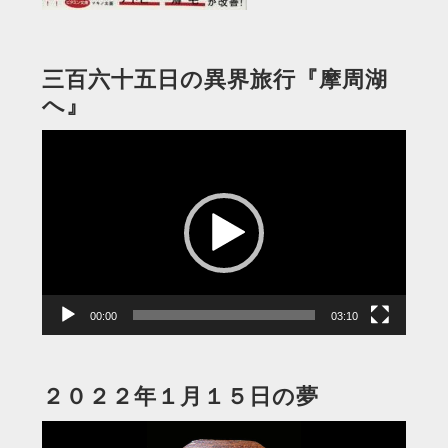
三百六十五日の異界旅行『摩周湖
へ』
動
画
プ
レ
ー
ヤ
ー
00:00
03:10
２０２２年１月１５日の夢
動