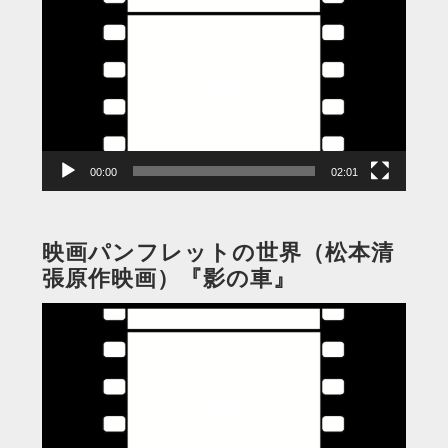
画
プ
レ
ー
ヤ
ー
00:00
02:01
映画パンフレットの世界（松本清
張原作映画）『影の車』
動
画
プ
レ
ー
ヤ