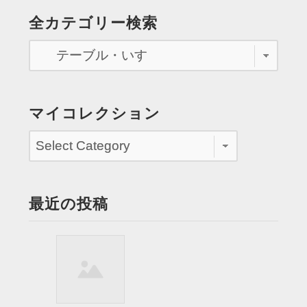
イ
の
全カテゴリー検索
ズ
ペ
の
放
ー
送
ジ
を
見
送
マイコレクション
逃
り
す”
最近の投稿