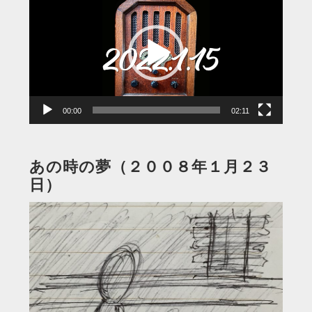
画
プ
レ
ー
ヤ
ー
00:00
02:11
あの時の夢（２００８年１月２３
日）