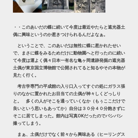
・・このあいだの蝶に続いて今度は最近やたらと遮光器土
偶に興味というのか惹きつけられるんだよなぁ。
ということで、このあいだは無性に蝶に惹かれたせい
で、まさに蝶をみるためだけに動物園へと行ったのに続い
て今度は運よく偶々日本一有名な亀ヶ岡遺跡発掘の遮光器
土偶が東京国立博物館で公開されてると知るやその本物が
見たく行く。
考古学専門の平成館の入り口入ってすぐの処にガラス張
りのなかに置かれたお目当ての土偶が神々しくどっしり
と。 多くの人がそこを通っていくなか（もぅここだけで
良いという思いもあってか）自分は３０分４０分飽きずに
そこに居てしまった。館内は写真OKだったのでバシバシ
撮ってしまう。
まぁ、土偶だけでなく前々から興味ある（ヒーリングス