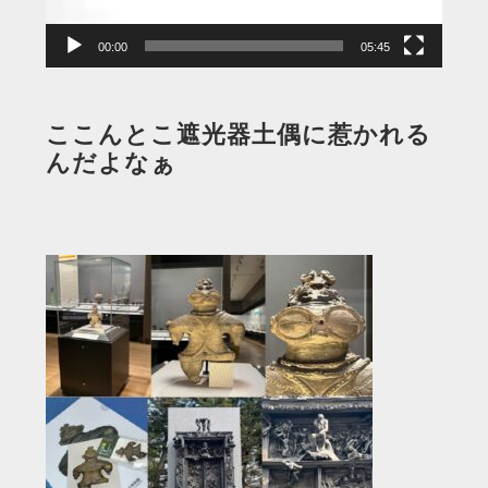
ー
00:00
05:45
ここんとこ遮光器土偶に惹かれる
んだよなぁ