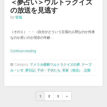
＜夢占い＞ウルトラクイズ
仲
の放送を見逃す
良
く
by
哲哉
会
食
（その１） ・・（自分がどういう立場の人間なのか何者
す
なのか若いのか現在の年齢 …
る ”
“＜
Continue reading
夢
占
Category:
アメリカ横断ウルトラクイズの夢
,
テーブ
い
ル・いす
,
夢日記
,
子供・子供たち
,
実家（地元）
,
父親
＞
ウ
ル
ト
投
Next
1
2
3
»
ラ
ク
稿
Page