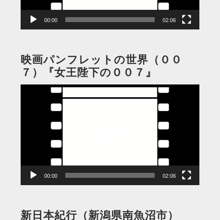
ー
00:00
02:06
映画パンフレットの世界（００
７）『女王陛下の００７』
動
画
プ
レ
ー
ヤ
ー
00:00
02:06
新日本紀行（新潟県南魚沼市）