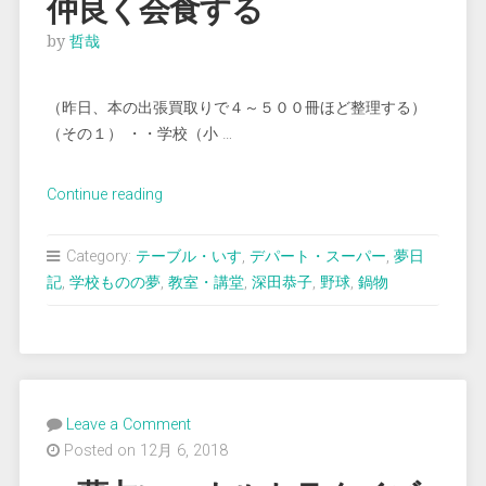
仲良く会食する
by
哲哉
（昨日、本の出張買取りで４～５００冊ほど整理する）
（その１） ・・学校（小 …
“＜
Continue reading
夢
占
Category:
テーブル・いす
,
デパート・スーパー
,
夢日
い
記
,
学校ものの夢
,
教室・講堂
,
深田恭子
,
野球
,
鍋物
＞
深
田
恭
子
Leave a Comment
さ
Posted on 12月 6, 2018
ん
と