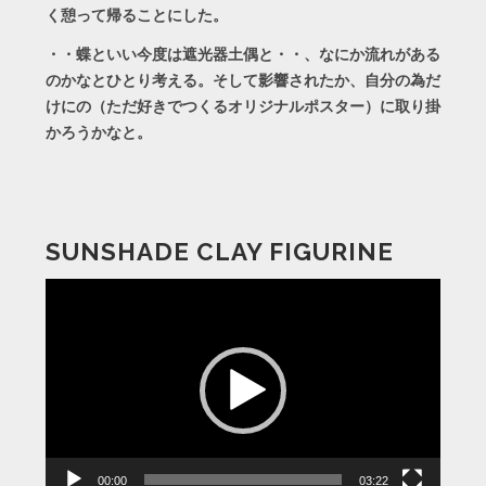
く憩って帰ることにした。
・・蝶といい今度は遮光器土偶と・・、なにか流れがある
のかなとひとり考える。そして影響されたか、自分の為だ
けにの（ただ好きでつくるオリジナルポスター）に取り掛
かろうかなと。
SUNSHADE CLAY FIGURINE
動
画
プ
レ
ー
ヤ
ー
00:00
03:22