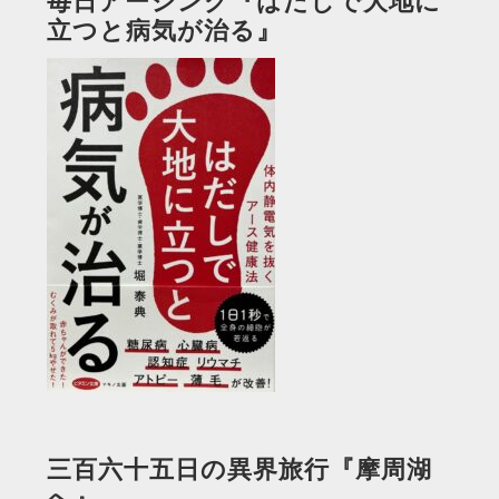
毎日アーシング『はだしで大地に
立つと病気が治る』
三百六十五日の異界旅行『摩周湖
へ』