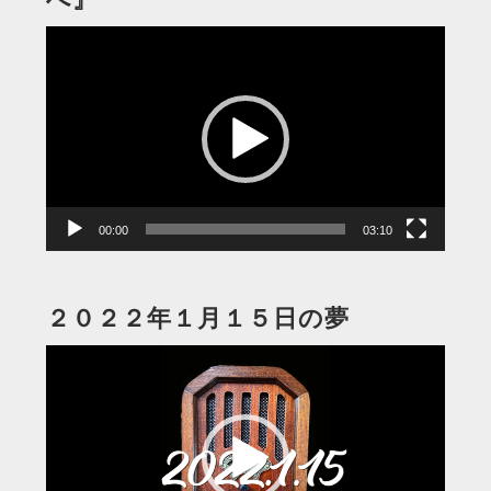
動
画
プ
レ
ー
ヤ
ー
00:00
03:10
２０２２年１月１５日の夢
動
画
プ
レ
ー
ヤ