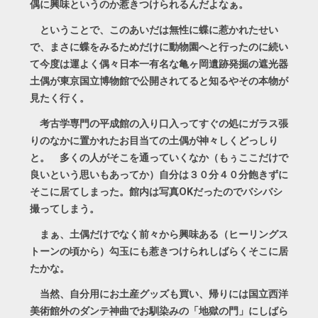
偶に興味というのか惹きつけられるんだよなぁ。
ということで、このあいだは無性に蝶に惹かれたせい
で、まさに蝶をみるためだけに動物園へと行ったのに続い
て今度は運よく偶々日本一有名な亀ヶ岡遺跡発掘の遮光器
土偶が東京国立博物館で公開されてると知るやその本物が
見たく行く。
考古学専門の平成館の入り口入ってすぐの処にガラス張
りのなかに置かれたお目当ての土偶が神々しくどっしり
と。 多くの人がそこを通っていくなか（もぅここだけで
良いという思いもあってか）自分は３０分４０分飽きずに
そこに居てしまった。館内は写真OKだったのでバシバシ
撮ってしまう。
まぁ、土偶だけでなく前々から興味ある（ヒーリングス
トーンの頃から）勾玉にも惹きつけられしばらくそこに居
たかな。
当然、自分用にお土産グッズも買い、帰りには国立西洋
美術館外のダンテ神曲でお馴染みの「地獄の門」にしばら