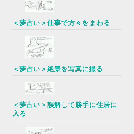
＜夢占い＞仕事で方々をまわる
＜夢占い＞絶景を写真に撮る
＜夢占い＞誤解して勝手に住居に
入る