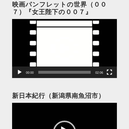
映画パンフレットの世界（００
７）『女王陛下の００７』
動
画
プ
レ
ー
ヤ
ー
00:00
02:06
新日本紀行（新潟県南魚沼市）
動
画
プ
レ