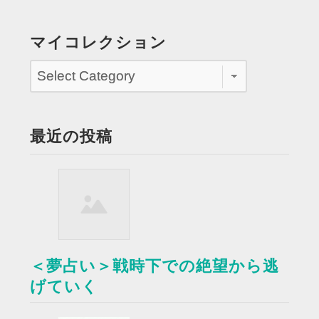
な
身
マイコレクション
と
な
り
同
級
最近の投稿
生
を
叱
る”
＜夢占い＞戦時下での絶望から逃
げていく