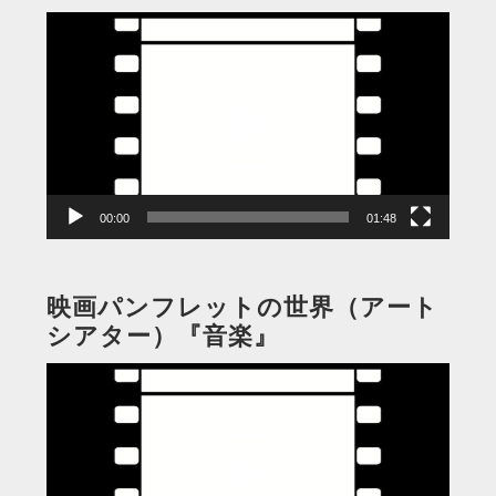
動
画
プ
レ
ー
ヤ
ー
00:00
01:48
映画パンフレットの世界（アート
シアター）『音楽』
動
画
プ
レ
ー