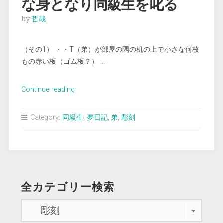
な身となり同級生を叱る
by
哲哉
（その1） ・・T（弟）が部屋の隅の机の上で小さな何枚
もの赤い板（ゴム板？） …
“＜
Continue reading
夢
占
Category:
同級生
,
夢日記
,
弟
,
彫刻
い
＞
神
の
よ
全カテゴリー検索
う
な
神
聖