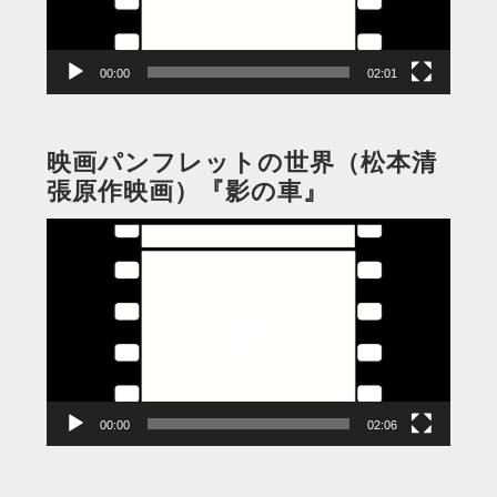
ヤ
ー
00:00
02:01
映画パンフレットの世界（松本清
張原作映画）『影の車』
動
画
プ
レ
ー
ヤ
ー
00:00
02:06