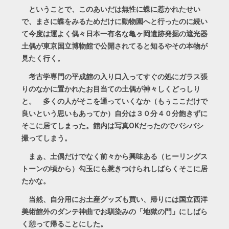
ということで、このあいだは無性に蝶に惹かれたせい
で、まさに蝶をみるためだけに動物園へと行ったのに続い
て今度は運よく偶々日本一有名な亀ヶ岡遺跡発掘の遮光器
土偶が東京国立博物館で公開されてると知るやその本物が
見たく行く。
考古学専門の平成館の入り口入ってすぐの処にガラス張
りのなかに置かれたお目当ての土偶が神々しくどっしり
と。 多くの人がそこを通っていくなか（もぅここだけで
良いという思いもあってか）自分は３０分４０分飽きずに
そこに居てしまった。館内は写真OKだったのでバシバシ
撮ってしまう。
まぁ、土偶だけでなく前々から興味ある（ヒーリングス
トーンの頃から）勾玉にも惹きつけられしばらくそこに居
たかな。
当然、自分用にお土産グッズも買い、帰りには国立西洋
美術館外のダンテ神曲でお馴染みの「地獄の門」にしばら
く憩って帰ることにした。