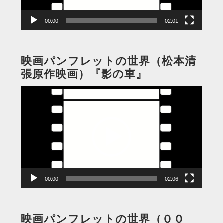
ー
00:00
02:01
映画パンフレットの世界（松本清
張原作映画）『影の車』
動
画
プ
レ
ー
ヤ
ー
00:00
02:06
映画パンフレットの世界（００