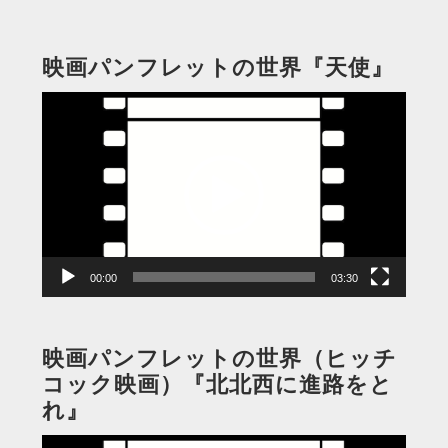
映画パンフレットの世界『天使』
動
画
プ
レ
ー
ヤ
ー
00:00
03:30
映画パンフレットの世界（ヒッチ
コック映画）『北北西に進路をと
れ』
動