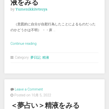
液をみる
by
Yumenikkitetsuya
（意図的に自分が自慰行為したことによるものだった
のかどうかは不明） ・・床 …
“＜
Continue reading
夢
占
Category:
夢日記
,
精液
い
＞
飛
び
散
Leave a Comment
っ
Posted on 10月 5, 2022
て
る
＜夢占い＞精液をみる
精