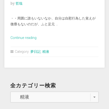
by
哲哉
液
を
み
・・周囲に誰もいないなか、自分は自慰行為した覚えが
る”
微塵もないのだが、ふと足元 …
“＜
Continue reading
夢
占
Category:
夢日記
,
精液
い
＞
精
液
を
全カテゴリー検索
み
る”