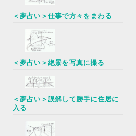
＜夢占い＞仕事で方々をまわる
＜夢占い＞絶景を写真に撮る
＜夢占い＞誤解して勝手に住居に
入る