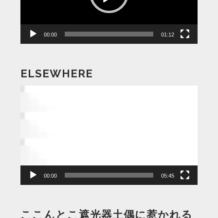
ヤ
ー
00:00
01:12
ELSEWHERE
動
画
プ
レ
ー
ヤ
ー
00:00
05:45
ここんとこ遮光器土偶に惹かれる