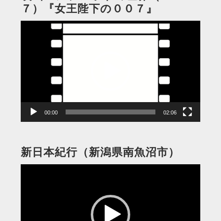
７）『女王陛下の００７』
動
画
プ
レ
ー
ヤ
ー
00:00
02:06
新日本紀行（新潟県南魚沼市）
動
画
プ
レ
ー