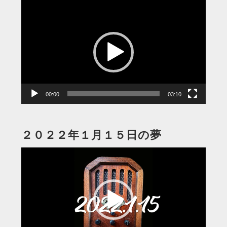
動
画
プ
レ
ー
ヤ
ー
00:00
03:10
２０２２年１月１５日の夢
動
画
プ
レ
ー
ヤ
ー