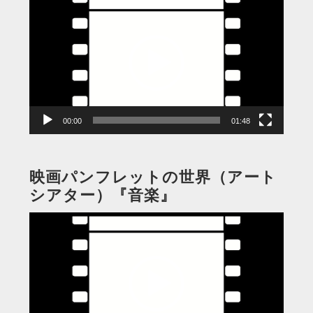
画
プ
レ
ー
ヤ
ー
00:00
01:48
映画パンフレットの世界（アート
シアター）『音楽』
動
画
プ
レ
ー
ヤ