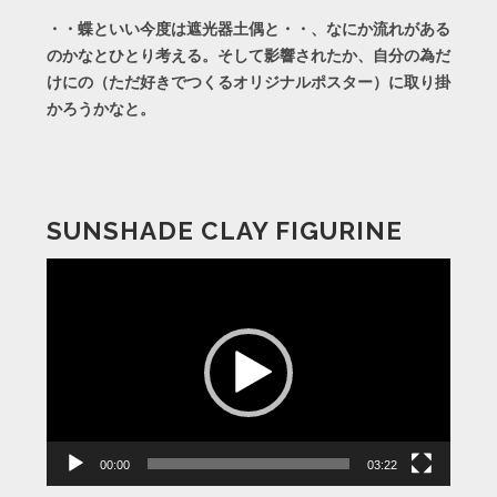
・・蝶といい今度は遮光器土偶と・・、なにか流れがある
のかなとひとり考える。そして影響されたか、自分の為だ
けにの（ただ好きでつくるオリジナルポスター）に取り掛
かろうかなと。
SUNSHADE CLAY FIGURINE
動
画
プ
レ
ー
ヤ
ー
00:00
03:22