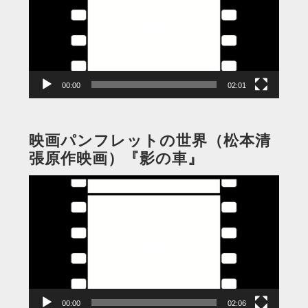
レ
ー
ヤ
ー
00:00
02:01
映画パンフレットの世界（松本清
張原作映画）『影の車』
動
画
プ
レ
ー
ヤ
ー
00:00
02:06