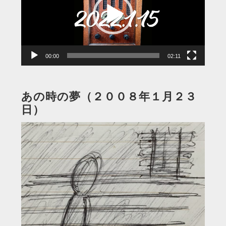
レ
ー
ヤ
ー
00:00
02:11
あの時の夢（２００８年１月２３
日）