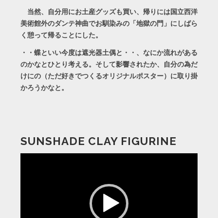
当然、自分用にお土産グッズも買い、帰りには国立西洋
美術館外のダンテ神曲でお馴染みの「地獄の門」にしばら
く憩って帰ることにした。
・・蝶といい今度は遮光器土偶と・・、なにか流れがある
のかなとひとり考える。そして影響されたか、自分の為だ
けにの（ただ好きでつくるオリジナルポスター）に取り掛
かろうかなと。
SUNSHADE CLAY FIGURINE
動
画
プ
レ
ー
ヤ