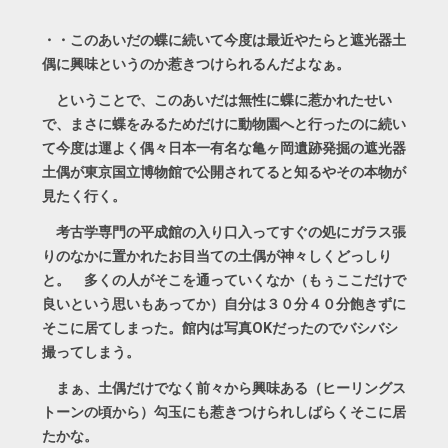
・・このあいだの蝶に続いて今度は最近やたらと遮光器土
偶に興味というのか惹きつけられるんだよなぁ。
ということで、このあいだは無性に蝶に惹かれたせい
で、まさに蝶をみるためだけに動物園へと行ったのに続い
て今度は運よく偶々日本一有名な亀ヶ岡遺跡発掘の遮光器
土偶が東京国立博物館で公開されてると知るやその本物が
見たく行く。
考古学専門の平成館の入り口入ってすぐの処にガラス張
りのなかに置かれたお目当ての土偶が神々しくどっしり
と。 多くの人がそこを通っていくなか（もぅここだけで
良いという思いもあってか）自分は３０分４０分飽きずに
そこに居てしまった。館内は写真OKだったのでバシバシ
撮ってしまう。
まぁ、土偶だけでなく前々から興味ある（ヒーリングス
トーンの頃から）勾玉にも惹きつけられしばらくそこに居
たかな。