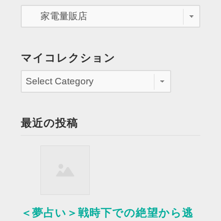
抱
っ
こ
し
た
マイコレクション
人
が
訪
ね
て
最近の投稿
く
る”
＜夢占い＞戦時下での絶望から逃