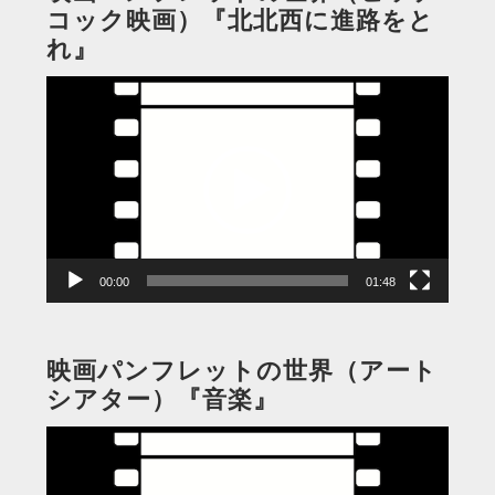
コック映画）『北北西に進路をと
れ』
動
画
プ
レ
ー
ヤ
ー
00:00
01:48
映画パンフレットの世界（アート
シアター）『音楽』
動
画
プ