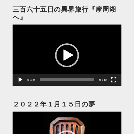
三百六十五日の異界旅行『摩周湖
へ』
動
画
プ
レ
ー
ヤ
ー
00:00
03:10
２０２２年１月１５日の夢
動
画
プ