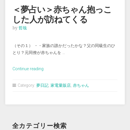
索
＜夢占い＞赤ちゃん抱っこ
す
した人が訪ねてくる
る”
by
哲哉
（その１） ・・家族の誰かだったかな？父の同級生のひ
とり？元同僚が赤ちゃんを …
“＜
Continue reading
夢
占
Category:
夢日記
,
家電量販店
,
赤ちゃん
い
＞
赤
ち
ゃ
全カテゴリー検索
ん