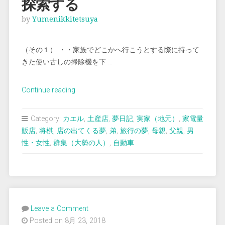
探索する
by
Yumenikkitetsuya
（その１） ・・家族でどこかへ行こうとする際に持って
きた使い古しの掃除機を下 …
“＜
Continue reading
夢
占
Category:
カエル
,
土産店
,
夢日記
,
実家（地元）
,
家電量
い
販店
,
将棋
,
店の出てくる夢
,
弟
,
旅行の夢
,
母親
,
父親
,
男
＞
性・女性
,
群集（大勢の人）
,
自動車
旅
行
先
で
方々
Leave a Comment
を
Posted on 8月 23, 2018
探