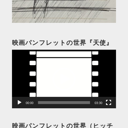
映画パンフレットの世界『天使』
動
画
プ
レ
ー
ヤ
ー
00:00
03:30
映画パンフレットの世界（ヒッチ