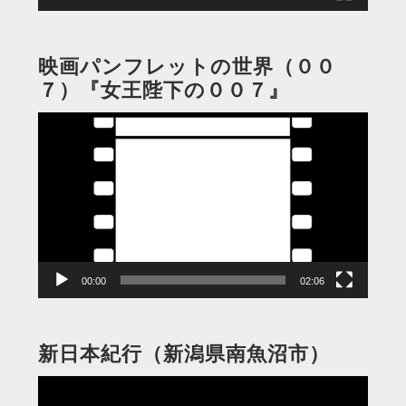
映画パンフレットの世界（００
７）『女王陛下の００７』
動
画
プ
レ
ー
ヤ
ー
00:00
02:06
新日本紀行（新潟県南魚沼市）
動