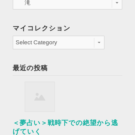
同
じ
イ
ラ
マイコレクション
ス
ト
を
描
く”
最近の投稿
＜夢占い＞戦時下での絶望から逃
げていく