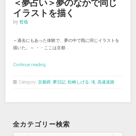
＜夢占い＞夢のなかで同じ
で
イラストを描く
火
傷
by
哲哉
す
る ”
～過去にもあった体験で、夢の中で既に同じイラストを
描いた。～ ・・ここは京都 …
“＜
Continue reading
夢
占
Category:
京都府
,
夢日記
,
松崎しげる
,
滝
,
高速道路
い
＞
夢
の
な
全カテゴリー検索
か
で