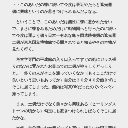
・・このあいだの蝶に続いて今度は最近やたらと遮光器土
偶に興味というのか惹きつけられるんだよなぁ。
ということで、このあいだは無性に蝶に惹かれたせい
で、まさに蝶をみるためだけに動物園へと行ったのに続い
て今度は運よく偶々日本一有名な亀ヶ岡遺跡発掘の遮光器
土偶が東京国立博物館で公開されてると知るやその本物が
見たく行く。
考古学専門の平成館の入り口入ってすぐの処にガラス張
りのなかに置かれたお目当ての土偶が神々しくどっしり
と。 多くの人がそこを通っていくなか（もぅここだけで
良いという思いもあってか）自分は３０分４０分飽きずに
そこに居てしまった。館内は写真OKだったのでバシバシ
撮ってしまう。
まぁ、土偶だけでなく前々から興味ある（ヒーリングス
トーンの頃から）勾玉にも惹きつけられしばらくそこに居
たかな。