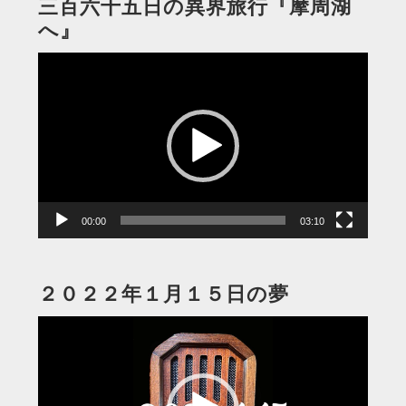
三百六十五日の異界旅行『摩周湖
へ』
動
画
プ
レ
ー
ヤ
ー
00:00
03:10
２０２２年１月１５日の夢
動
画
プ
レ