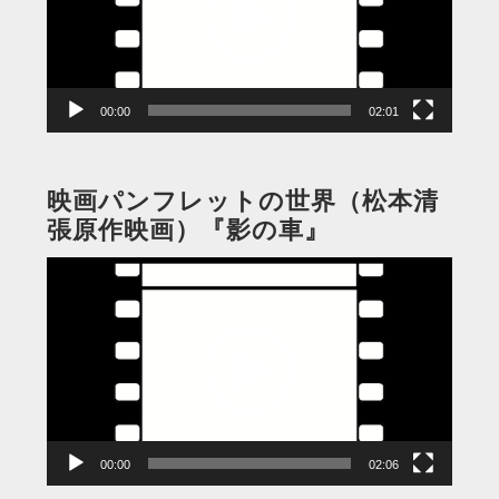
ー
ヤ
ー
00:00
02:01
映画パンフレットの世界（松本清
張原作映画）『影の車』
動
画
プ
レ
ー
ヤ
ー
00:00
02:06