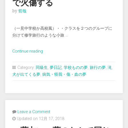
で火傷する
by
哲哉
（一見中学校か高校風）・・クラスを２つのグループに
分けて修学旅行のような小旅 …
“＜
Continue reading
夢
占
Category:
同級生
,
夢日記
,
学校ものの夢
,
旅行の夢
,
滝
,
い
犬が出てくる夢
,
病気・怪我・傷・血の夢
＞
華
厳
の
滝
Leave a Comment
の
Updated on 12月 17, 2018
熱
湯