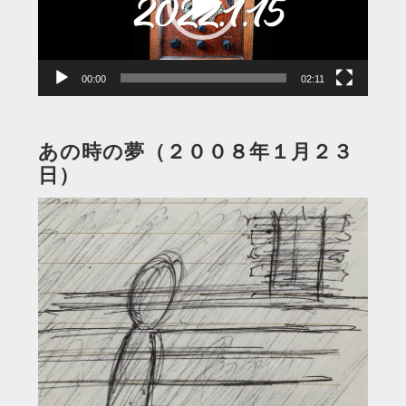
ー
ヤ
ー
00:00
02:11
あの時の夢（２００８年１月２３
日）