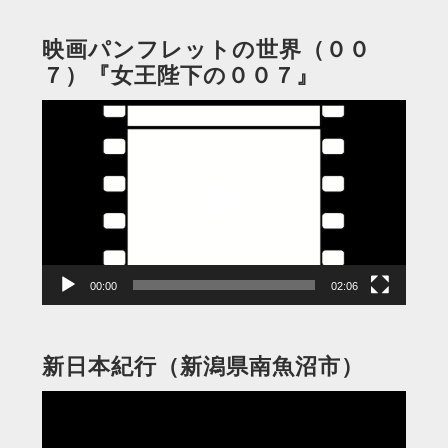
映画パンフレットの世界（００
７）『女王陛下の００７』
動
画
プ
レ
ー
ヤ
ー
00:00
02:06
新日本紀行（新潟県南魚沼市）
動
画