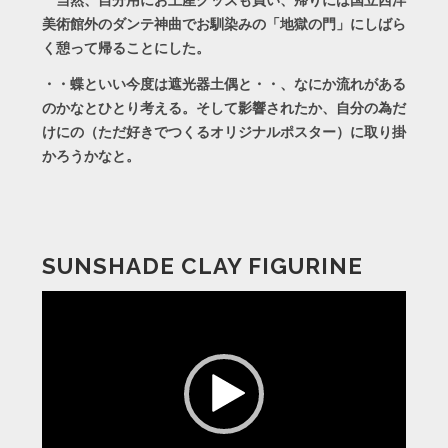
当然、自分用にお土産グッズも買い、帰りには国立西洋
美術館外のダンテ神曲でお馴染みの「地獄の門」にしばら
く憩って帰ることにした。
・・蝶といい今度は遮光器土偶と・・、なにか流れがある
のかなとひとり考える。そして影響されたか、自分の為だ
けにの（ただ好きでつくるオリジナルポスター）に取り掛
かろうかなと。
SUNSHADE CLAY FIGURINE
動
画
プ
レ
ー
ヤ
ー