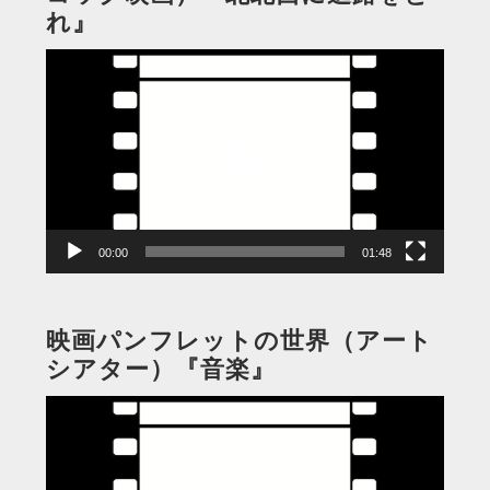
れ』
動
画
プ
レ
ー
ヤ
ー
00:00
01:48
映画パンフレットの世界（アート
シアター）『音楽』
動
画
プ
レ