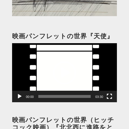
映画パンフレットの世界『天使』
動
画
プ
レ
ー
ヤ
ー
00:00
03:30
映画パンフレットの世界（ヒッチ
コック映画）『北北西に進路をと