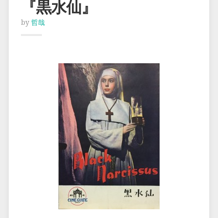
『黒水仙』
by
哲哉