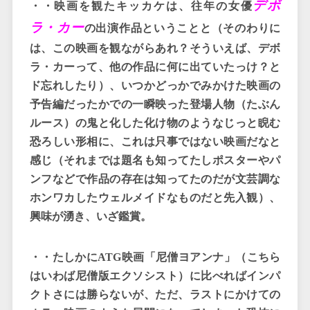
デボ
・・映画を観たキッカケは、往年の女優
ラ・カー
の出演作品ということと（そのわりに
は、この映画を観ながらあれ？そういえば、デボ
ラ・カーって、他の作品に何に出ていたっけ？と
ド忘れしたり）、いつかどっかでみかけた映画の
予告編だったかでの一瞬映った登場人物（たぶん
ルース）の鬼と化した化け物のようなじっと睨む
恐ろしい形相に、これは只事ではない映画だなと
感じ（それまでは題名も知ってたしポスターやパ
ンフなどで作品の存在は知ってたのだが文芸調な
ホンワカしたウェルメイドなものだと先入観）、
興味が湧き、いざ鑑賞。
・・たしかに
ATG
映画「尼僧ヨアンナ」（こちら
はいわば尼僧版エクソシスト）に比べればインパ
クトさには勝らないが、ただ、ラストにかけての