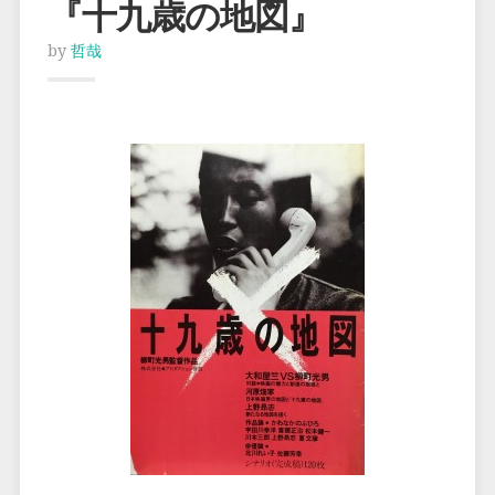
『十九歳の地図』
by
哲哉