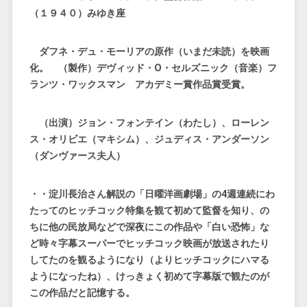
（１９４０）みゆき座
ダフネ・デュ・モーリアの原作（いまだ未読）を映画
化。 （製作）デヴィッド・O・セルズニック（音楽）フ
ランツ・ワックスマン アカデミー賞作品賞受賞。
（出演）ジョン・フォンテイン（わたし）、ローレン
ス・オリビエ（マキシム）、ジュディス・アンダーソン
（ダンヴァース夫人）
・・淀川長治さん解説の「日曜洋画劇場」の4週連続にわ
たってのヒッチコック特集を観て初めて監督を知り、の
ちに他の民放局などで深夜にこの作品や「白い恐怖」な
ど時々字幕スーパーでヒッチコック映画が放送されたり
してたのを観るようになり（よりヒッチコックにハマる
ようになったね）、けっきょく初めて字幕版で観たのが
この作品だと記憶する。