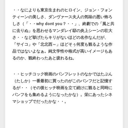
・・なによりも東京生まれのヒロイン、ジョン・フォン
ティーンの美しさ、ダンヴァース夫人の気味の悪い怖ろ
しさ（「・・why dont you？・・」、終劇での「風と共
に去りぬ」を思わせるマンダレイ邸の炎上シーンの壮大
さ・・など挙げたらキリがないほどの名作なんだが、
「サイコ」や「北北西～」ほどそぅ何度も観るような作
品ではないよなぁ。純文学性や格式が高いイメージもあ
るのか、観終わったあと疲れるね。
・・ヒッチコック映画のパンフレットのなかではたぶん
（たしか）一番最初に買ったのがこのパンフだと記憶す
るが・・（その後ヒッチ映画を立て続けに観ると同時に
パンフをも集めるようになったかな）。栄にあったシネ
マショップでだったかな・・。