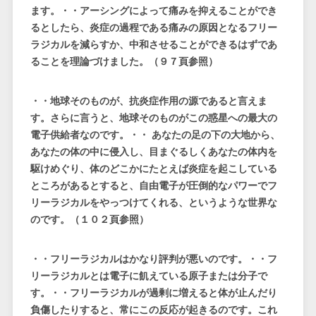
ます。・・アーシングによって痛みを抑えることができ
るとしたら、炎症の過程である痛みの原因となるフリー
ラジカルを減らすか、中和させることができるはずであ
ることを理論づけました。（９７頁参照）
・・地球そのものが、抗炎症作用の源であると言えま
す。さらに言うと、地球そのものがこの惑星への最大の
電子供給者なのです。・・ あなたの足の下の大地から、
あなたの体の中に侵入し、目まぐるしくあなたの体内を
駆けめぐり、体のどこかにたとえば炎症を起こしている
ところがあるとすると、自由電子が圧倒的なパワーでフ
リーラジカルをやっつけてくれる、というような世界な
のです。（１０２頁参照）
・・フリーラジカルはかなり評判が悪いのです。・・フ
リーラジカルとは電子に飢えている原子または分子で
す。・・フリーラジカルが過剰に増えると体が止んだり
負傷したりすると、常にこの反応が起きるのです。これ