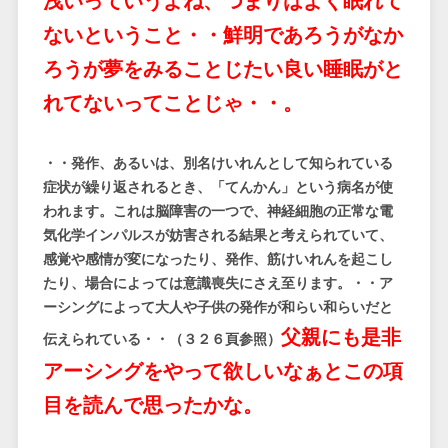
浅いっていうよね、つまりはよく眠れて
ないということ・・鮮明であろうがなか
ろうが夢をみることじたい良い睡眠がと
れてないってことじゃ・・。
・・発作、あるいは、別名けいれんとして知られている
症状が繰り返されるとき、「てんかん」という病名が使
われます。これは脳障害の一つで、神経細胞の正常な電
気化学インパルスが妨害される結果と考えられていて、
感覚や感情が変になったり、発作、筋けいれんを起こし
たり、場合によっては意識喪失にさえ至ります。・・ア
ーシングによって大人や子供の発作が和らい和らいだと
父親にも是非
伝えられている・・（３２６頁参照）
アーシングをやって欲しいなぁとこの項
目を読んで思ったかな。