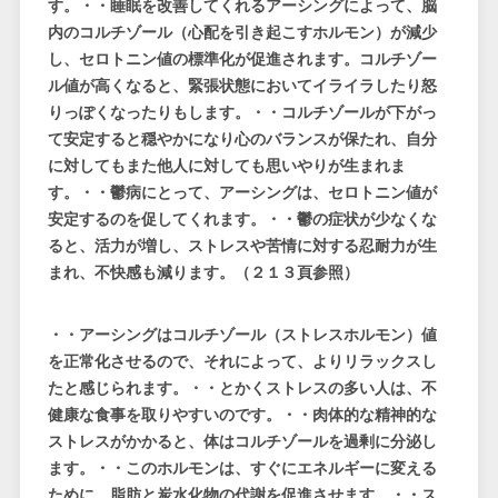
す。・・睡眠を改善してくれるアーシングによって、脳
内のコルチゾール（心配を引き起こすホルモン）が減少
し、セロトニン値の標準化が促進されます。コルチゾー
ル値が高くなると、緊張状態においてイライラしたり怒
りっぽくなったりもします。・・コルチゾールが下がっ
て安定すると穏やかになり心のバランスが保たれ、自分
に対してもまた他人に対しても思いやりが生まれま
す。・・鬱病にとって、アーシングは、セロトニン値が
安定するのを促してくれます。・・鬱の症状が少なくな
ると、活力が増し、ストレスや苦情に対する忍耐力が生
まれ、不快感も減ります。（２１３頁参照）
・・アーシングはコルチゾール（ストレスホルモン）値
を正常化させるので、それによって、よりリラックスし
たと感じられます。・・とかくストレスの多い人は、不
健康な食事を取りやすいのです。・・肉体的な精神的な
ストレスがかかると、体はコルチゾールを過剰に分泌し
ます。・・このホルモンは、すぐにエネルギーに変える
ために、脂肪と炭水化物の代謝を促進させます。・・ス