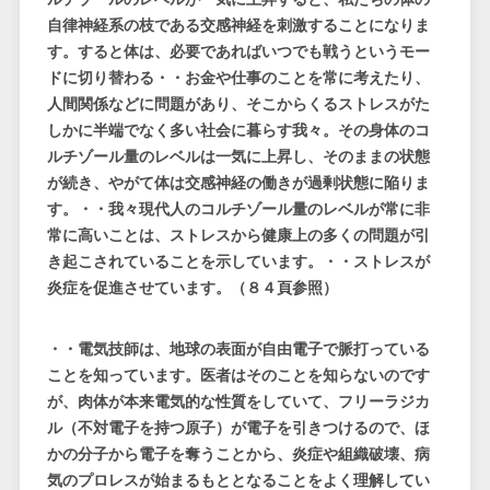
自律神経系の枝である交感神経を刺激することになりま
す。すると体は、必要であればいつでも戦うというモー
ドに切り替わる・・お金や仕事のことを常に考えたり、
人間関係などに問題があり、そこからくるストレスがた
しかに半端でなく多い社会に暮らす我々。その身体のコ
ルチゾール量のレベルは一気に上昇し、そのままの状態
が続き、やがて体は交感神経の働きが過剰状態に陥りま
す。・・我々現代人のコルチゾール量のレベルが常に非
常に高いことは、ストレスから健康上の多くの問題が引
き起こされていることを示しています。・・ストレスが
炎症を促進させています。（８４頁参照）
・・電気技師は、地球の表面が自由電子で脈打っている
ことを知っています。医者はそのことを知らないのです
が、肉体が本来電気的な性質をしていて、フリーラジカ
ル（不対電子を持つ原子）が電子を引きつけるので、ほ
かの分子から電子を奪うことから、炎症や組織破壊、病
気のプロレスが始まるもととなることをよく理解してい