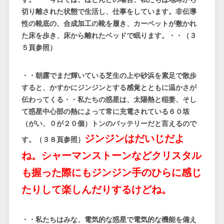
切り離された状態で生活し、仕事をしています。非伝導
性の靴底の、合成加工の靴を履き、カーペットが敷かれ
た床を歩き、床から離れたベッドで眠ります。・・（３
５頁参照）
・・朝露でまだ輝いている芝生の上や砂浜を素足で散歩
すると、かすかにジンジンとする感覚とともに温かさが
伝わってくる・・私たちの惑星は、太陽熱と稲妻、そし
て惑星中心部の熱によって常に充電されている６０垓
（がい、０が２０個）トンのバッテリーだと言えるので
ジンジンはだいじだよ
す。（３８頁参照）
ね。シャーマンストーンなどクリスタル
も握った際にもジンジン手のひらに感じ
たりして楽しんだりするけどね。
・・私たちはみな、電気的な惑星で電気的な機能を備え