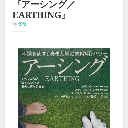
『アーシング／
EARTHING』
by
哲哉