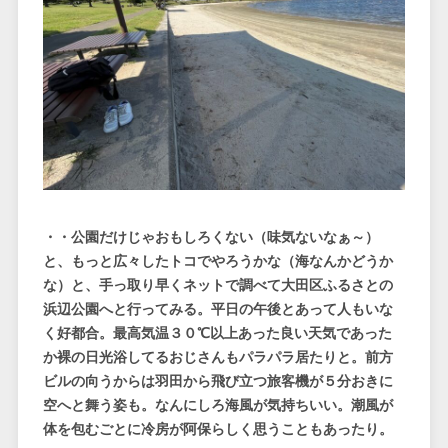
・・公園だけじゃおもしろくない（味気ないなぁ～）
と、もっと広々したトコでやろうかな（海なんかどうか
な）と、手っ取り早くネットで調べて大田区ふるさとの
浜辺公園へと行ってみる。平日の午後とあって人もいな
く好都合。最高気温３０℃以上あった良い天気であった
か裸の日光浴してるおじさんもパラパラ居たりと。前方
ビルの向うからは羽田から飛び立つ旅客機が５分おきに
空へと舞う姿も。なんにしろ海風が気持ちいい。潮風が
体を包むごとに冷房が阿保らしく思うこともあったり。