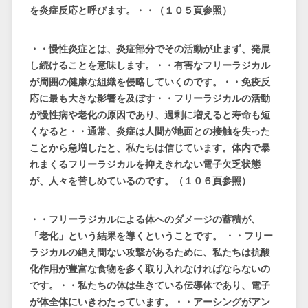
を炎症反応と呼びます。・・（１０５頁参照）
・・慢性炎症とは、炎症部分でその活動が止まず、発展
し続けることを意味します。・・有害なフリーラジカル
が周囲の健康な組織を侵略していくのです。・・免疫反
応に最も大きな影響を及ぼす・・フリーラジカルの活動
が慢性病や老化の原因であり、過剰に増えると寿命も短
くなると・・通常、炎症は人間が地面との接触を失った
ことから急増したと、私たちは信じています。体内で暴
れまくるフリーラジカルを抑えきれない電子欠乏状態
が、人々を苦しめているのです。（１０６頁参照）
・・フリーラジカルによる体へのダメージの蓄積が、
「老化」という結果を導くということです。 ・・フリー
ラジカルの絶え間ない攻撃があるために、私たちは抗酸
化作用が豊富な食物を多く取り入れなければならないの
です。・・私たちの体は生きている伝導体であり、電子
が体全体にいきわたっています。・・アーシングがアン