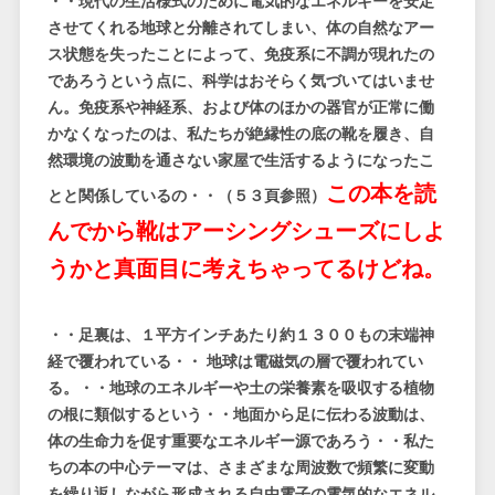
・・現代の生活様式のために電気的なエネルギーを安定
させてくれる地球と分離されてしまい、体の自然なアー
ス状態を失ったことによって、免疫系に不調が現れたの
であろうという点に、科学はおそらく気づいてはいませ
ん。免疫系や神経系、および体のほかの器官が正常に働
かなくなったのは、私たちが絶縁性の底の靴を履き、自
然環境の波動を通さない家屋で生活するようになったこ
この本を読
とと関係しているの・・（５３頁参照）
んでから靴はアーシングシューズにしよ
うかと真面目に考えちゃってるけどね。
・・足裏は、１平方インチあたり約１３００もの末端神
経で覆われている・・ 地球は電磁気の層で覆われてい
る。・・地球のエネルギーや土の栄養素を吸収する植物
の根に類似するという・・地面から足に伝わる波動は、
体の生命力を促す重要なエネルギー源であろう・・私た
ちの本の中心テーマは、さまざまな周波数で頻繁に変動
を繰り返しながら形成される自由電子の電気的なエネル