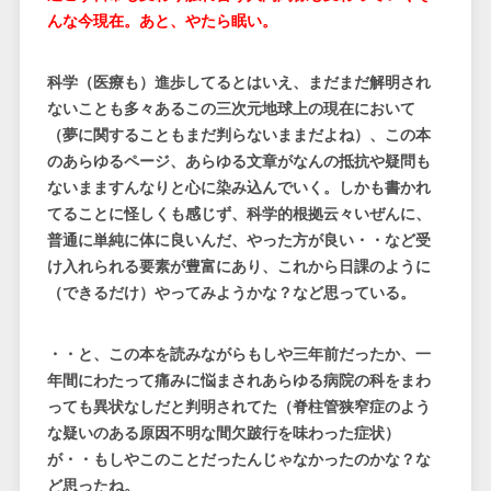
んな今現在。あと、やたら眠い。
科学（医療も）進歩してるとはいえ、まだまだ解明され
ないことも多々あるこの三次元地球上の現在において
（夢に関することもまだ判らないままだよね）、この本
のあらゆるページ、あらゆる文章がなんの抵抗や疑問も
ないまますんなりと心に染み込んでいく。しかも書かれ
てることに怪しくも感じず、科学的根拠云々いぜんに、
普通に単純に体に良いんだ、やった方が良い・・など受
け入れられる要素が豊富にあり、これから日課のように
（できるだけ）やってみようかな？など思っている。
・・と、この本を読みながらもしや三年前だったか、一
年間にわたって痛みに悩まされあらゆる病院の科をまわ
っても異状なしだと判明されてた（脊柱管狭窄症のよう
な疑いのある原因不明な間欠跛行を味わった症状）
が・・もしやこのことだったんじゃなかったのかな？な
ど思ったね。