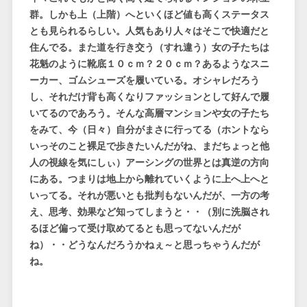
群。しかも上（上階）へといくほど値も高くステータス
とも見られるらしい。人気もあり人々はそこで快適だと
住んでる。また道を行き交う（すれ違う）女の子たちは
花魁のように靴底１０ｃｍ？２０ｃｍ？あるようなスニ
ーカー、ゴムシューズを履いている。オシャレだろう
し、それだけ背も高くなりファッションとして好んで履
いてるのであろう。そんな高層マンションや女の子たち
をみて、今（日々）自分がまさに行ってる（ホントなら
いっそのこと裸足で歩きたいんだがね、まだちょっと他
人の視線を気にしぃ）アーシングの世界とは真逆の方向
にある。つまりは地上から離れていくように上へ上へと
いってる。それが悪いとも批判もないんだが、一方の考
え、思考、効果など知ってしまうと・・（別に洗脳され
るほど偏って受け取めてるとも思ってないんだが
ね）・・どうなんだろうかねぇ～と思っちゃうんだが
ね。