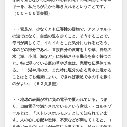
ギーを、私たちが足から導き入れるということです。
（５５～５６頁参照）
・・素足か、少なくとも伝導性の履物で、アスファルト
の道ではなく、自然の道を歩くこと。そうすることで、
毎日が楽しくて、イキイキとした気分になれるだろう。
体のどの部分であれ、直接自分の皮膚を土や草、自然の
水（湖、小川、海など）に接触させる機会を多く持つこ
と。特に湿っている庭の草や芝生は、完璧な伝導体であ
る。・・湖や川の水、また特に塩分のある海水に浸かる
ことはとても健康によい。できれば素足で水の中を歩く
のがよい。（６２頁参照）
・・地球の表面が常に負の電子で覆われている。つま
り、自由電子で満たされているという意味・・コルチゾ
ールとは、「ストレスホルモン」として知られていま
す。人の心に心配や恐怖、不安などが満ちてくると、コ
ルチゾールのレベルが一気に上昇すると、私たちの体の