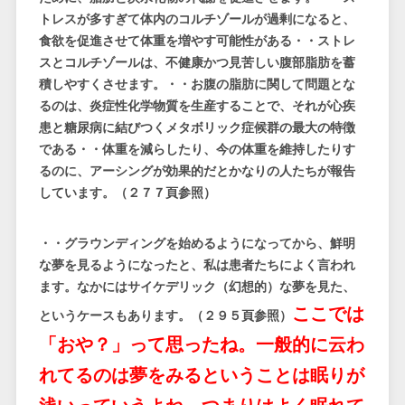
トレスが多すぎて体内のコルチゾールが過剰になると、
食欲を促進させて体重を増やす可能性がある・・ストレ
スとコルチゾールは、不健康かつ見苦しい腹部脂肪を蓄
積しやすくさせます。・・お腹の脂肪に関して問題とな
るのは、炎症性化学物質を生産することで、それが心疾
患と糖尿病に結びつくメタボリック症候群の最大の特徴
である・・体重を減らしたり、今の体重を維持したりす
るのに、アーシングが効果的だとかなりの人たちが報告
しています。（２７７頁参照）
・・グラウンディングを始めるようになってから、鮮明
な夢を見るようになったと、私は患者たちによく言われ
ます。なかにはサイケデリック（幻想的）な夢を見た、
ここでは
というケースもあります。（２９５頁参照）
「おや？」って思ったね。一般的に云わ
れてるのは夢をみるということは眠りが