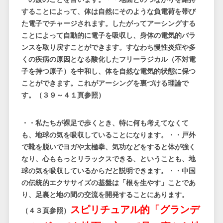
することによって、体は自然にそのような負電荷を帯び
た電子でチャージされます。したがってアーシングする
ことによって自動的に電子を吸収し、身体の電気的バラ
ンスを取り戻すことができます。すなわち慢性炎症や多
くの疾病の原因となる酸化したフリーラジカル（不対電
子を持つ原子）を中和し、体を自然な電気的状態に保つ
ことができます。これがアーシングを裏づける理論で
す。（３９～４１頁参照）
・・私たちが裸足で歩くとき、特に何も考えてなくて
も、地球の気を吸収していることになります。・・戸外
で靴を脱いでヨガや太極拳、気功などをすると体が強く
なり、心ももっとリラックスできる、ということも、地
球の気を吸収しているからだと説明できます。・・中国
の伝統的エクササイズの基盤は「根を生やす」ことであ
り、足裏と地の間の交流を開発することにあります。
スピリチュアル的「グランデ
（４３頁参照）