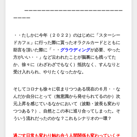
ーーーーーーーーーーーーーーーーーーーーーーー
ーーーー
・・たしかに今年（２０２２）のはじめに「スターシー
ドカフェ」に行った際に貰ったオラクルカードとともに
助言を頂いた際に「・・
グラウディング
が必要、やった
方がいい・・」など云われたことが脳裏にも残ってた
か、徐々に（わざわざでもなく）抵抗なく、すんなりと
受け入れられ、やりたくなったかな。
そしてコロナも徐々に収まりつつある現在の６月・・な
んだか自分にとって（無意識から発せられてるのか）次
元上昇を感じているなかにおいて（波動・波長も変わり
つつある？）、自然とこの本に巡り合ってしまった。そ
ういう流れだったのかな？これもシナリオの一環？
過ごす日常も変わり触れ合う人間関係も変わっていくそ