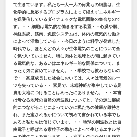
て生きています。私たち一人一人の何兆もの細胞は、生
化学的に反応するプログラムによって絶えずエネルギー
を送受信しているダイナミックな電気回路の集合なので
す。・・ 細胞は電気的な働きをする装置・・心臓や脳、
神経系統、筋肉、免疫システムは、体内の電気的な働き
によって活動している・・今日のように科学が発達した
時代でも、ほとんどの人々が生体電気のことについて全
く気づいていません。特に肉体と地球との間に起きてい
る電気的な、あるいはエネルギー的な関係について、ま
ったく気に留めていません。・・学校でも教わらないの
で・・高度成長した社会においては、人々は電気的ルー
ツを失っている・・ 素足で、末端神経が集中している足
裏を大地につけることはめったにありません。 ・・本書
は母なる地球の自然の周波数についてと、その源に継続
的につながることによっていかに私たちの健康が維持さ
れ、また癒されるかについて初めて書かれている本でも
あると私たちは信じています。・・ 地球の周波数とは自
由電子と呼ばれる素粒子の動きによって生じるエネルギ
ーの波のことを言います。・・地面とのつながりを維持