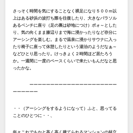
さっそく時間を気にすることなく裸足になり５００ｍ以
上はある砂浜の波打ち際を往復したり、大きなパラソル
あるベンチに座り（足の裏は砂地につけ）ポォ～とした
り、気の向くまま膝辺りまで海に浸かったりなど存分に
アーシングを楽しむ。まるで温泉に浸かりサウナに入っ
たり椅子に座って休憩したりという湯治のようだなぁ～
などひとり思ったり。けっきょく２時間ほど居たろう
か。一週間に一度のペースくらいで来たいもんだなと思
ったかな。
ーーーーーーーーーーーーーーーーーーーーー
ーーーーーー
・・（アーシングをするようになって）ふと、思ってる
ことのひとつに・・、
年々これでもかと高く高く建てられるマンションの林立