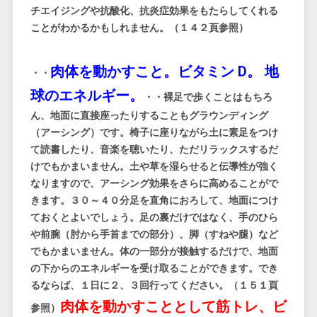
チエイジングや抗酸化、抗炎症効果をもたらしてくれる
ことがわかるかもしれません。（１４２頁参照）
肉体を動かすこと。ビタミン D。 地
・・
球のエネルギー。
・・裸足で歩くことはもちろ
ん、地面に直接座ったりすることもグラウンディング
（アーシング）です。椅子に座りながら土に素足をつけ
て読書したり、音楽を聴いたり、ただリラックスするだ
けでもかまいません。土や草を湿らせると伝導性が強く
なりますので、アーシング効果をさらに高めることがで
きます。３０～４０分足を直角におろして、地面につけ
ておくとよいでしょう。足の裏だけではなく、手のひら
や前腕（肘から手首までの部分）、脚（すねや腿）など
でもかまいません。体の一部分が接触するだけで、地面
の下からのエネルギーを受け取ることができます。でき
るならば、１日に２、３回行ってください。（１５１頁
肉体を動かすこととして筋トレ、ビ
参照）