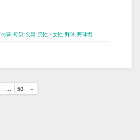
行の夢
,
母親
,
父親
,
男性・女性
,
野球
,
野球場
Next
…
50
»
Page