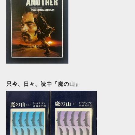
只今、日々、読中『魔の山』