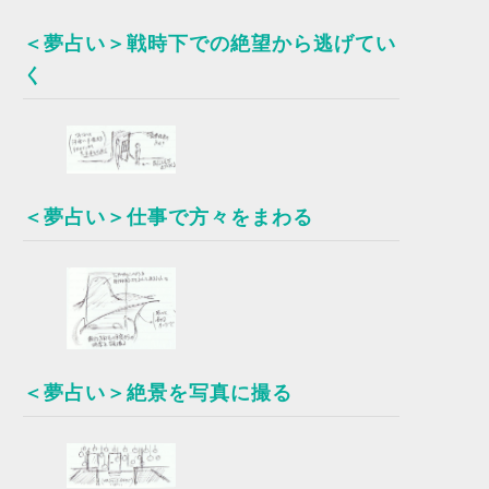
＜夢占い＞戦時下での絶望から逃げてい
く
＜夢占い＞仕事で方々をまわる
＜夢占い＞絶景を写真に撮る