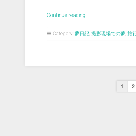
“＜
Continue reading
夢
占
Category:
夢日記
,
撮影現場での夢
,
旅
い
＞
両
親
と
投
旅
1
2
行
稿
中、
店
の
に
立