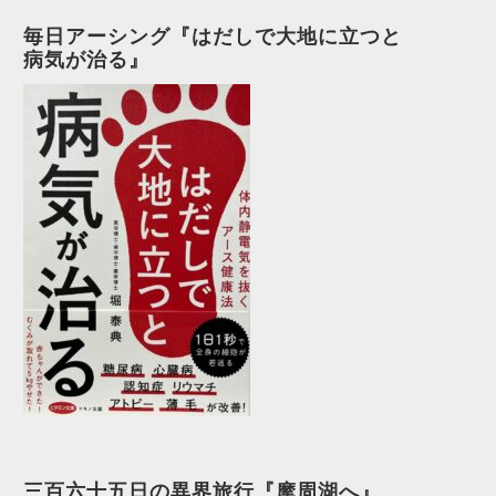
毎日アーシング『はだしで大地に立つと
病気が治る』
三百六十五日の異界旅行『摩周湖へ』