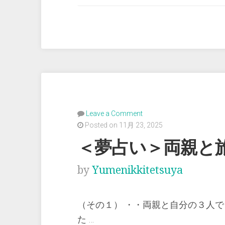
い
＞
つ
め
た
く
無
愛
Leave a Comment
想
Posted on 11月 23, 2025
に
＜夢占い＞両親と
断
る”
by
Yumenikkitetsuya
（その１） ・・両親と自分の３人で
た …