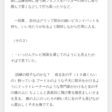
際には練習時に使う網フェンスをバッターの周りに取り
囲んで置くなどして打ち取ったりなど。
一回裏 。自分はグリップ部分の細いビヨンドバットを
持ち、いい当たりが出るよう期待しながら打席に入る。
（その２）
・・いっけんテレビ画面を通じてのようにも見えたが、
そばで見ていた。
訓練の様子なのかな？ 或る女の子（１０歳くらい
の）飼っている プードルのような子犬に暗示をかけるよ
うにドックトレーナーのような専門家がかけると女の子
の膝の上に ちょこんと真面目に飛び乗る微笑ましいさま
を見る。 膝の上にのったその飼い犬に女の子も喜びなが
ら愛おしく子犬を撫でてる。