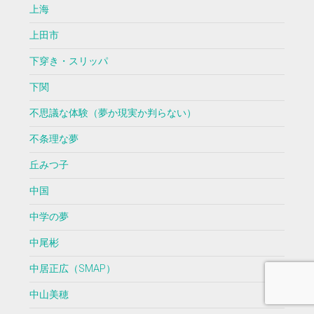
上海
上田市
下穿き・スリッパ
下関
不思議な体験（夢か現実か判らない）
不条理な夢
丘みつ子
中国
中学の夢
中尾彬
中居正広（SMAP）
中山美穂