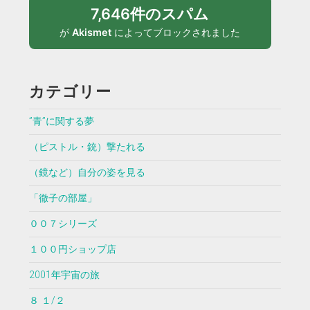
7,646件のスパム
が
Akismet
によってブロックされました
カテゴリー
”青”に関する夢
（ピストル・銃）撃たれる
（鏡など）自分の姿を見る
「徹子の部屋」
００７シリーズ
１００円ショップ店
2001年宇宙の旅
８ １/２