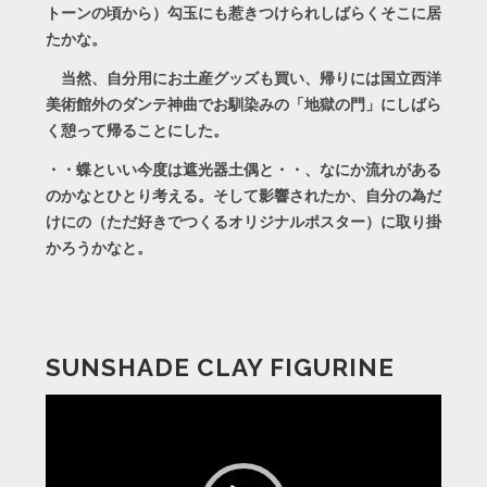
トーンの頃から）勾玉にも惹きつけられしばらくそこに居
たかな。
当然、自分用にお土産グッズも買い、帰りには国立西洋
美術館外のダンテ神曲でお馴染みの「地獄の門」にしばら
く憩って帰ることにした。
・・蝶といい今度は遮光器土偶と・・、なにか流れがある
のかなとひとり考える。そして影響されたか、自分の為だ
けにの（ただ好きでつくるオリジナルポスター）に取り掛
かろうかなと。
SUNSHADE CLAY FIGURINE
動
画
プ
レ