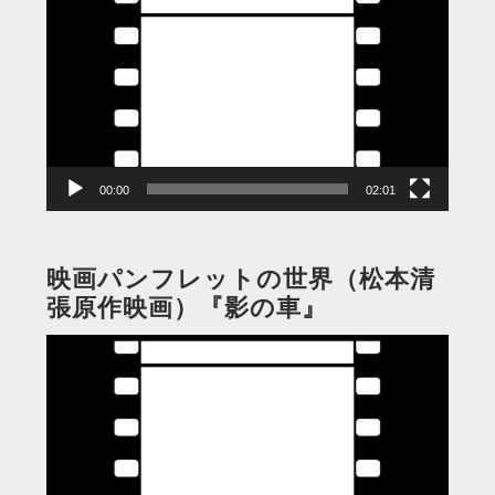
画
プ
レ
ー
ヤ
ー
00:00
02:01
映画パンフレットの世界（松本清
張原作映画）『影の車』
動
画
プ
レ
ー
ヤ