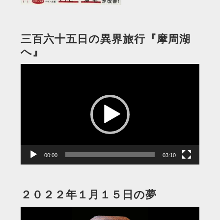
三百六十五日の異界旅行『摩周湖
へ』
動
画
プ
レ
ー
ヤ
ー
00:00
03:10
２０２２年１月１５日の夢
動