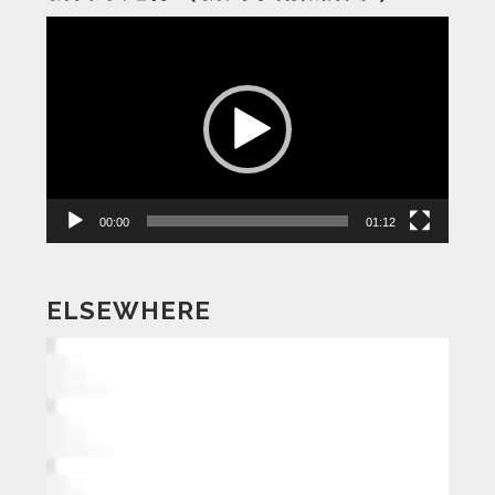
動
画
プ
レ
ー
ヤ
ー
00:00
01:12
ELSEWHERE
動
画
プ
レ
ー
ヤ