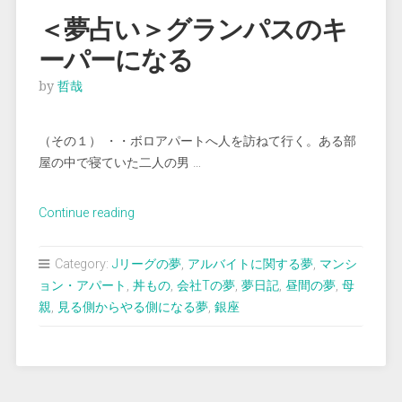
で
＜夢占い＞グランパスのキ
プ
ーパーになる
レ
ー
by
哲哉
し
て
（その１） ・・ボロアパートへ人を訪ねて行く。ある部
得
屋の中で寝ていた二人の男 …
点
す
る ”
“＜
Continue reading
夢
占
Category:
Jリーグの夢
,
アルバイトに関する夢
,
マンシ
い
ョン・アパート
,
丼もの
,
会社Tの夢
,
夢日記
,
昼間の夢
,
母
＞
親
,
見る側からやる側になる夢
,
銀座
グ
ラ
ン
パ