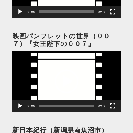
ー
00:00
02:06
映画パンフレットの世界（００
７）『女王陛下の００７』
動
画
プ
レ
ー
ヤ
ー
00:00
02:06
新日本紀行（新潟県南魚沼市）