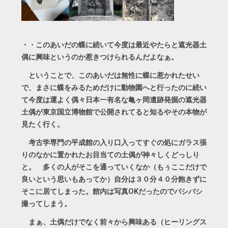
・・このあいだの蝶に続いて今度は最近やたらと遮光器土
偶に興味というのか惹きつけられるんだよなぁ。
ということで、このあいだは無性に蝶に惹かれたせい
で、まさに蝶をみるためだけに動物園へと行ったのに続い
て今度は運よく偶々日本一有名な亀ヶ岡遺跡発掘の遮光器
土偶が東京国立博物館で公開されてると知るやその本物が
見たく行く。
考古学専門の平成館の入り口入ってすぐの処にガラス張
りのなかに置かれたお目当ての土偶が神々しくどっしり
と。 多くの人がそこを通っていくなか（もぅここだけで
良いという思いもあってか）自分は３０分４０分飽きずに
そこに居てしまった。館内は写真OKだったのでバシバシ
撮ってしまう。
まぁ、土偶だけでなく前々から興味ある（ヒーリングス