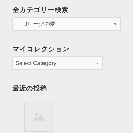
ス
全カテゴリー検索
の
キ
ー
パ
ー
に
マイコレクション
な
る”
最近の投稿