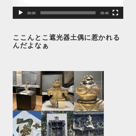
ー
00:00
05:45
ここんとこ遮光器土偶に惹かれる
んだよなぁ