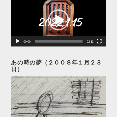
画
プ
レ
ー
ヤ
ー
00:00
02:11
あの時の夢（２００８年１月２３
日）