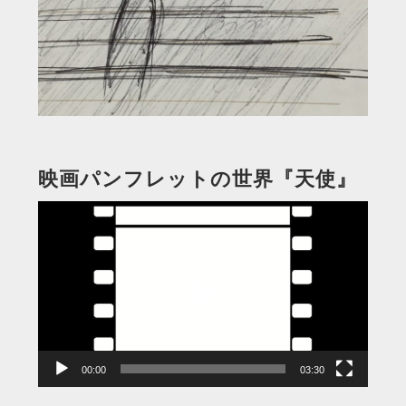
映画パンフレットの世界『天使』
動
画
プ
レ
ー
ヤ
ー
00:00
03:30