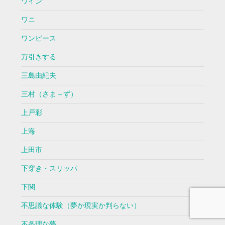
ワイン
ワニ
ワンピース
万引きする
三島由紀夫
三村（さま～ず）
上戸彩
上海
上田市
下穿き・スリッパ
下関
不思議な体験（夢か現実か判らない）
不条理な夢