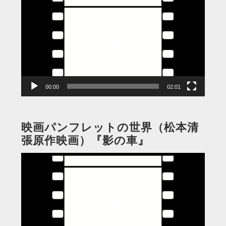
画
プ
レ
ー
ヤ
ー
00:00
02:01
映画パンフレットの世界（松本清
張原作映画）『影の車』
動
画
プ
レ
ー
ヤ