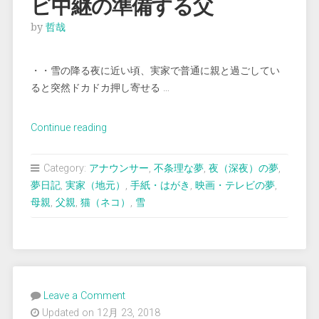
ビ中継の準備する父
by
哲哉
・・雪の降る夜に近い頃、実家で普通に親と過ごしてい
ると突然ドカドカ押し寄せる …
“＜
Continue reading
夢
占
Category:
アナウンサー
,
不条理な夢
,
夜（深夜）の夢
,
い
夢日記
,
実家（地元）
,
手紙・はがき
,
映画・テレビの夢
,
＞
母親
,
父親
,
猫（ネコ）
,
雪
実
家
の
庭
で
Leave a Comment
テ
Updated on 12月 23, 2018
レ