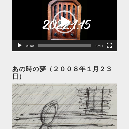
画
プ
レ
ー
ヤ
ー
00:00
02:11
あの時の夢（２００８年１月２３
日）