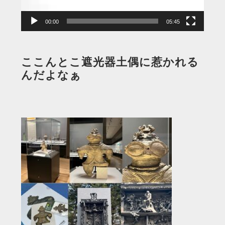
ー
00:00
05:45
ここんとこ遮光器土偶に惹かれる
んだよなぁ