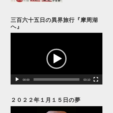
三百六十五日の異界旅行『摩周湖
へ』
動
画
プ
レ
ー
ヤ
ー
00:00
03:10
２０２２年１月１５日の夢
動