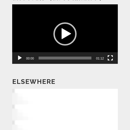
動
画
プ
レ
ー
ヤ
ー
00:00
01:12
ELSEWHERE
動
画
プ
レ
ー
ヤ