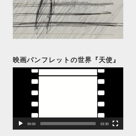
映画パンフレットの世界『天使』
動
画
プ
レ
ー
ヤ
ー
00:00
03:30