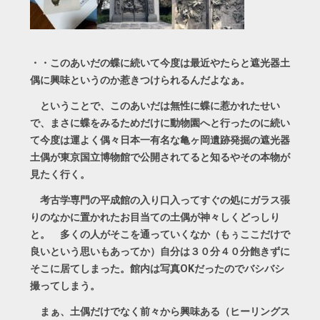
・・このあいだの蝶に続いて今度は最近やたらと遮光器土
偶に興味というのか惹きつけられるんだよなぁ。
ということで、このあいだは無性に蝶に惹かれたせい
で、まさに蝶をみるためだけに動物園へと行ったのに続い
て今度は運よく偶々日本一有名な亀ヶ岡遺跡発掘の遮光器
土偶が東京国立博物館で公開されてると知るやその本物が
見たく行く。
考古学専門の平成館の入り口入ってすぐの処にガラス張
りのなかに置かれたお目当ての土偶が神々しくどっしり
と。 多くの人がそこを通っていくなか（もぅここだけで
良いという思いもあってか）自分は３０分４０分飽きずに
そこに居てしまった。館内は写真OKだったのでバシバシ
撮ってしまう。
まぁ、土偶だけでなく前々から興味ある（ヒーリングス