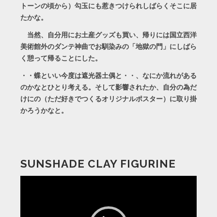
トーンの頃から）勾玉にも惹きつけられしばらくそこに居
たかな。
当然、自分用にお土産グッズも買い、帰りには国立西洋
美術館外のダンテ神曲でお馴染みの「地獄の門」にしばら
く憩って帰ることにした。
・・蝶といい今度は遮光器土偶と・・、なにか流れがある
のかなとひとり考える。そして影響されたか、自分の為だ
けにの（ただ好きでつくるオリジナルポスター）に取り掛
かろうかなと。
SUNSHADE CLAY FIGURINE
動
画
プ
レ