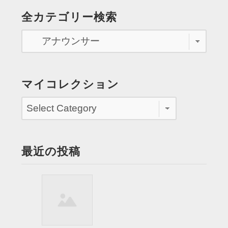
ョ
の
全カテゴリー検索
ー
ペ
で
の
ー
イ
ジ
ン
タ
送
マイコレクション
ビ
り
ュ
ー
を
観
最近の投稿
る”