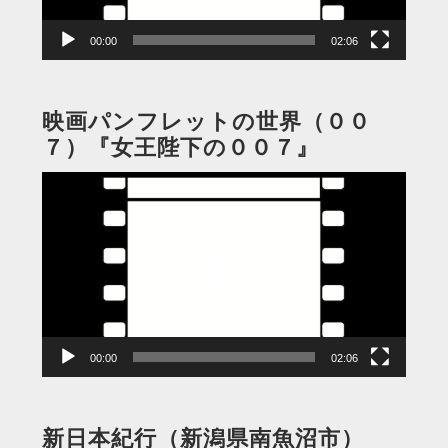
ー
00:00
02:06
映画パンフレットの世界（００
７）『女王陛下の００７』
動
画
プ
レ
ー
ヤ
ー
00:00
02:06
新日本紀行（新潟県南魚沼市）