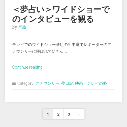
ビ
＜夢占い＞ワイドショーで
中
のインタビューを観る
継
の
by
哲哉
準
備
テレビでのワイドショー番組の生中継でレポーターのア
す
ナウンサーに呼ばれてMさん …
る
父”
“＜
Continue reading
夢
占
Category:
アナウンサー
,
夢日記
,
映画・テレビの夢
い
＞
ワ
イ
投
Next
1
2
3
»
ド
シ
稿
Page