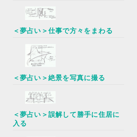
＜夢占い＞仕事で方々をまわる
＜夢占い＞絶景を写真に撮る
＜夢占い＞誤解して勝手に住居に
入る