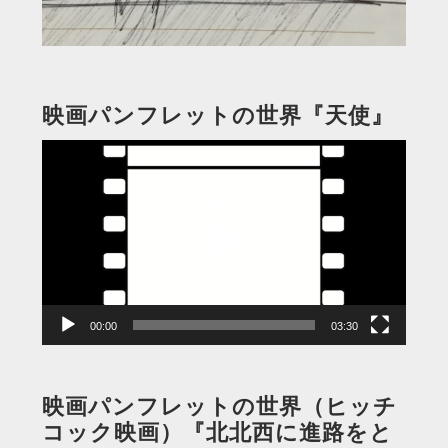
映画パンフレットの世界『天使』
動
画
プ
レ
ー
ヤ
ー
00:00
03:30
映画パンフレットの世界（ヒッチ
コック映画）『北北西に進路をと