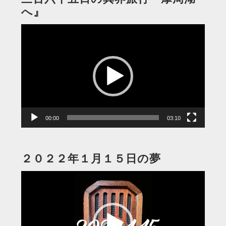
へ』
動
画
プ
レ
ー
ヤ
ー
00:00
03:10
２０２２年１月１５日の夢
動
画
プ
レ
ー