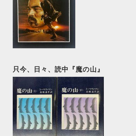
只今、日々、読中『魔の山』