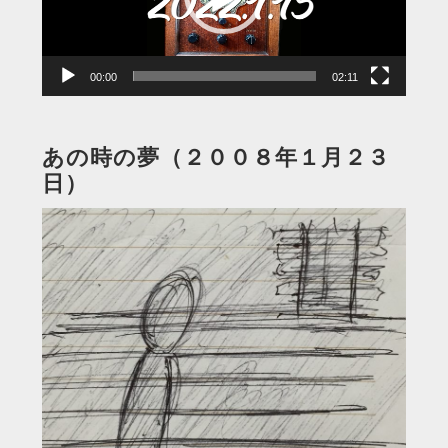
ヤ
ー
00:00
02:11
あの時の夢（２００８年１月２３
日）