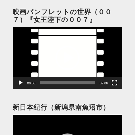
映画パンフレットの世界（００
７）『女王陛下の００７』
動
画
プ
レ
ー
ヤ
ー
00:00
02:06
新日本紀行（新潟県南魚沼市）
動
画
プ