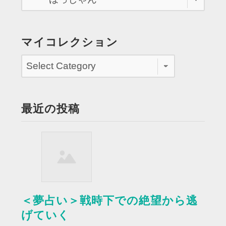
途
中
タ
マイコレクション
ク
シ
ー
と
ぶ
最近の投稿
つ
か
る”
＜夢占い＞戦時下での絶望から逃
げていく