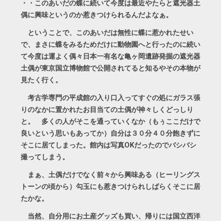
・・このあいだの蝶に続いて今度は最近やたらと遮光器土
偶に興味というのか惹きつけられるんだよなぁ。
ということで、このあいだは無性に蝶に惹かれたせい
で、まさに蝶をみるためだけに動物園へと行ったのに続い
て今度は運よく偶々日本一有名な亀ヶ岡遺跡発掘の遮光器
土偶が東京国立博物館で公開されてると知るやその本物が
見たく行く。
考古学専門の平成館の入り口入ってすぐの処にガラス張
りのなかに置かれたお目当ての土偶が神々しくどっしり
と。 多くの人がそこを通っていくなか（もぅここだけで
良いという思いもあってか）自分は３０分４０分飽きずに
そこに居てしまった。館内は写真OKだったのでバシバシ
撮ってしまう。
まぁ、土偶だけでなく前々から興味ある（ヒーリングス
トーンの頃から）勾玉にも惹きつけられしばらくそこに居
たかな。
当然、自分用にお土産グッズも買い、帰りには国立西洋