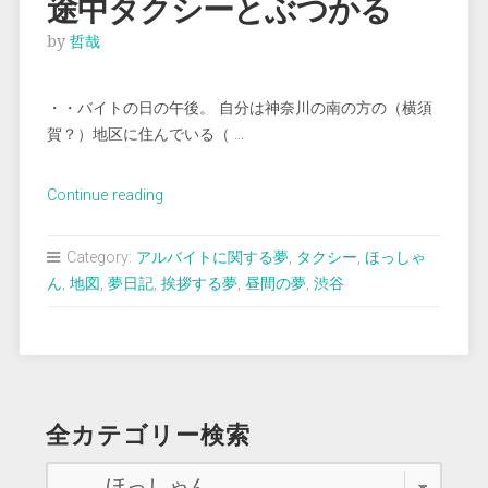
途中タクシーとぶつかる
by
哲哉
・・バイトの日の午後。 自分は神奈川の南の方の（横須
賀？）地区に住んでいる（ …
“＜
Continue reading
夢
占
Category:
アルバイトに関する夢
,
タクシー
,
ほっしゃ
い
ん
,
地図
,
夢日記
,
挨拶する夢
,
昼間の夢
,
渋谷
＞
仕
事
で
車
全カテゴリー検索
で
行
く