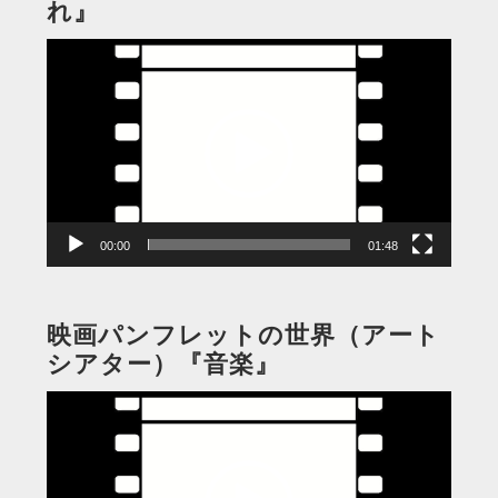
れ』
動
画
プ
レ
ー
ヤ
ー
00:00
01:48
映画パンフレットの世界（アート
シアター）『音楽』
動
画
プ
レ