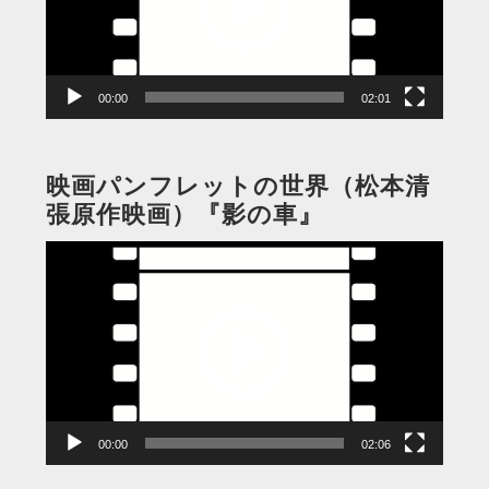
ー
ヤ
ー
00:00
02:01
映画パンフレットの世界（松本清
張原作映画）『影の車』
動
画
プ
レ
ー
ヤ
ー
00:00
02:06