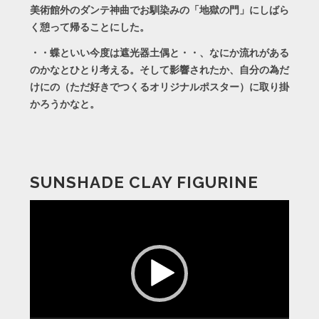
美術館外のダンテ神曲でお馴染みの「地獄の門」にしばら
く憩って帰ることにした。
・・蝶といい今度は遮光器土偶と・・、なにか流れがある
のかなとひとり考える。そして影響されたか、自分の為だ
けにの（ただ好きでつくるオリジナルポスター）に取り掛
かろうかなと。
SUNSHADE CLAY FIGURINE
動
画
プ
レ
ー
ヤ
ー