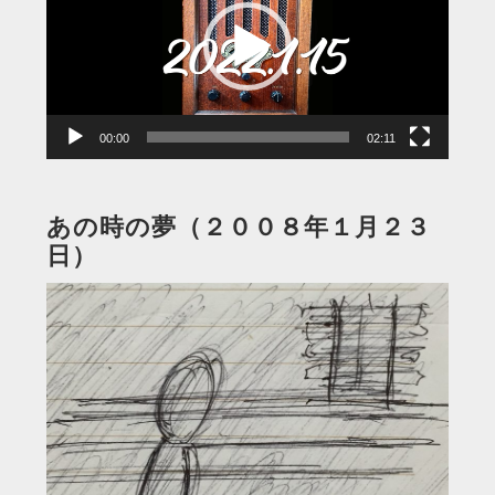
レ
ー
ヤ
ー
00:00
02:11
あの時の夢（２００８年１月２３
日）