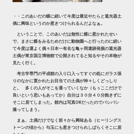
・・このあいだの蝶に続いて今度は最近やたらと遮光器土
偶に興味というのか惹きつけられるんだよなぁ。
ということで、このあいだは無性に蝶に惹かれたせい
で、まさに蝶をみるためだけに動物園へと行ったのに続い
て今度は運よく偶々日本一有名な亀ヶ岡遺跡発掘の遮光器
土偶が東京国立博物館で公開されてると知るやその本物が
見たく行く。
考古学専門の平成館の入り口入ってすぐの処にガラス張
りのなかに置かれたお目当ての土偶が神々しくどっしり
と。 多くの人がそこを通っていくなか（もぅここだけで
良いという思いもあってか）自分は３０分４０分飽きずに
そこに居てしまった。館内は写真OKだったのでバシバシ
撮ってしまう。
まぁ、土偶だけでなく前々から興味ある（ヒーリングス
トーンの頃から）勾玉にも惹きつけられしばらくそこに居