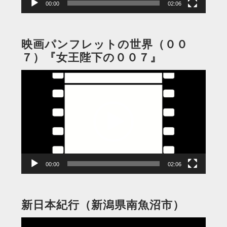
00:00
02:06
映画パンフレットの世界（００
７）『女王陛下の００７』
動
画
プ
レ
ー
ヤ
ー
00:00
02:06
新日本紀行（新潟県南魚沼市）
動