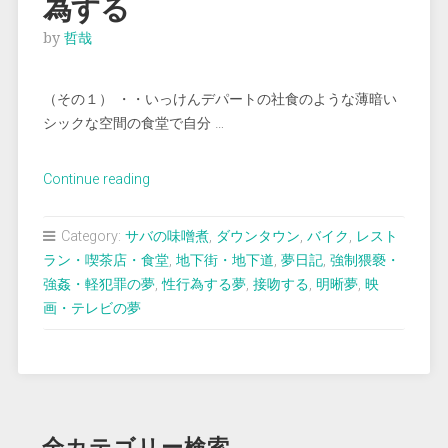
為する
by
哲哉
（その１） ・・いっけんデパートの社食のような薄暗い
シックな空間の食堂で自分 …
“＜
Continue reading
夢
占
Category:
サバの味噌煮
,
ダウンタウン
,
バイク
,
レスト
い
ラン・喫茶店・食堂
,
地下街・地下道
,
夢日記
,
強制猥褻・
＞
強姦・軽犯罪の夢
,
性行為する夢
,
接吻する
,
明晰夢
,
映
明
画・テレビの夢
晰
夢
で
猥
褻
全カテゴリー検索
行