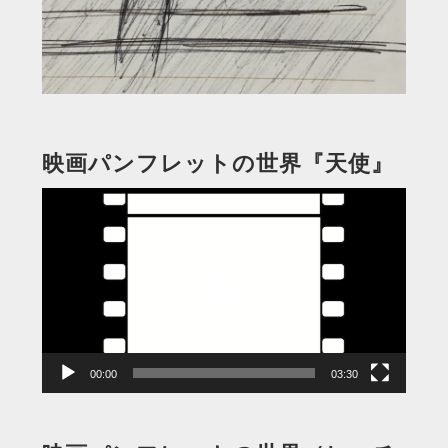
映画パンフレットの世界『天使』
動
画
プ
レ
ー
ヤ
ー
00:00
03:30