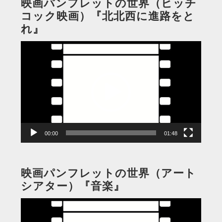
映画パンフレットの世界（ヒッチ
コック映画）『北北西に進路をと
れ』
動
画
プ
レ
ー
ヤ
ー
00:00
01:48
映画パンフレットの世界（アート
シアター）『音楽』
動
画