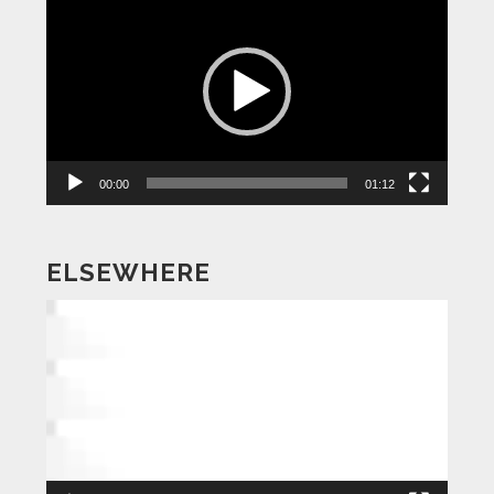
画
プ
レ
ー
ヤ
ー
00:00
01:12
ELSEWHERE
動
画
プ
レ
ー
ヤ
ー