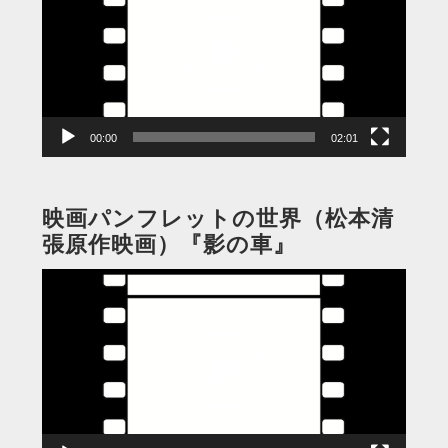
プ
レ
ー
ヤ
ー
00:00
02:01
映画パンフレットの世界（松本清
張原作映画）『影の車』
動
画
プ
レ
ー
ヤ
ー