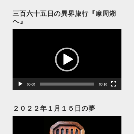
三百六十五日の異界旅行『摩周湖
へ』
動
画
プ
レ
ー
ヤ
ー
00:00
03:10
２０２２年１月１５日の夢
動
画
プ