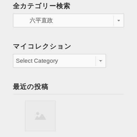
全カテゴリー検索
さ
ん
仲
間
由
紀
マイコレクション
恵
さ
ん
ら
と
最近の投稿
朝
の
挨
拶
す
る ”