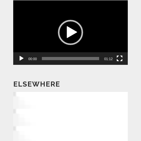
動
画
プ
レ
ー
ヤ
ー
00:00
01:12
ELSEWHERE
動
画
プ
レ
ー
ヤ
ー