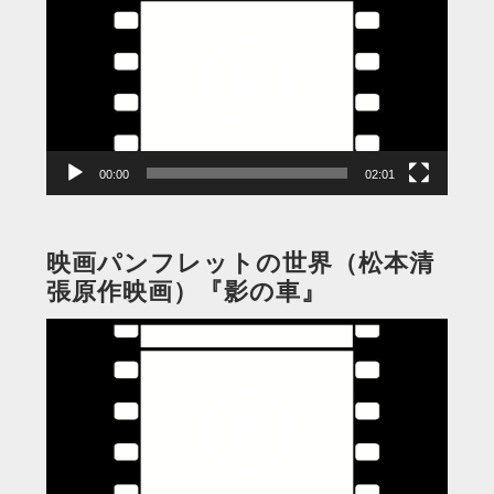
画
プ
レ
ー
ヤ
ー
00:00
02:01
映画パンフレットの世界（松本清
張原作映画）『影の車』
動
画
プ
レ
ー
ヤ
ー