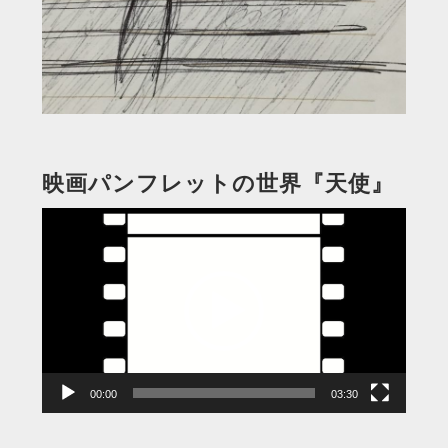
映画パンフレットの世界『天使』
動
画
プ
レ
ー
ヤ
ー
00:00
03:30