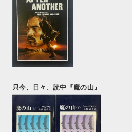
只今、日々、読中『魔の山』