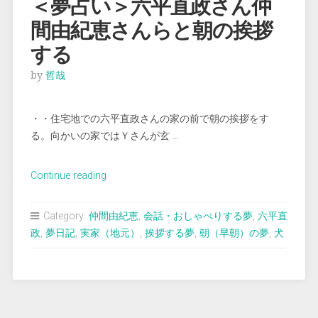
＜夢占い＞六平直政さん仲
に
間由紀恵さんらと朝の挨拶
散
歩
する
す
by
哲哉
る”
・・住宅地での六平直政さんの家の前で朝の挨拶をす
る。向かいの家ではＹさんが玄 …
“＜
Continue reading
夢
占
Category:
仲間由紀恵
,
会話・おしゃべりする夢
,
六平直
い
政
,
夢日記
,
実家（地元）
,
挨拶する夢
,
朝（早朝）の夢
,
犬
＞
六
平
直
政