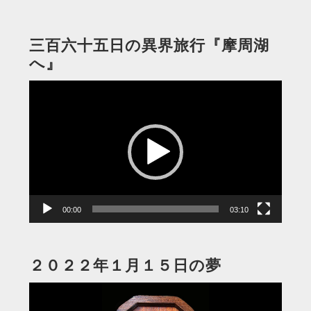
三百六十五日の異界旅行『摩周湖
へ』
動
画
プ
レ
ー
ヤ
ー
00:00
03:10
２０２２年１月１５日の夢
動
画