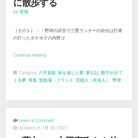
に散歩する
by
哲哉
（その１） ・・野球の試合で三塁ランナーの自分は打者
の打ったボテボテの内野ゴ …
“＜
Continue reading
夢
占
Category:
六平直政
,
味を感じた夢
,
夢日記
,
数字が出て
い
くる夢
,
母親
,
競技場・グランド
,
芸能人（有名人）
,
野球
＞
芸
能
人
ら
Leave a Comment
と
Updated on 1月 30, 2023
一
緒