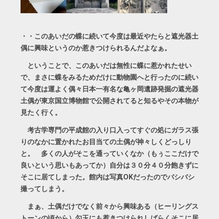
・・このあいだの蝶に続いて今度は最近やたらと遮光器土
偶に興味というのか惹きつけられるんだよなぁ。
ということで、このあいだは無性に蝶に惹かれたせい
で、まさに蝶をみるためだけに動物園へと行ったのに続い
て今度は運よく偶々日本一有名な亀ヶ岡遺跡発掘の遮光器
土偶が東京国立博物館で公開されてると知るやその本物が
見たく行く。
考古学専門の平成館の入り口入ってすぐの処にガラス張
りのなかに置かれたお目当ての土偶が神々しくどっしり
と。 多くの人がそこを通っていくなか（もぅここだけで
良いという思いもあってか）自分は３０分４０分飽きずに
そこに居てしまった。館内は写真OKだったのでバシバシ
撮ってしまう。
まぁ、土偶だけでなく前々から興味ある（ヒーリングス
トーンの頃から）勾玉にも惹きつけられしばらくそこに居