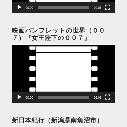
00:00
02:06
映画パンフレットの世界（００
７）『女王陛下の００７』
動
画
プ
レ
ー
ヤ
ー
00:00
02:06
新日本紀行（新潟県南魚沼市）