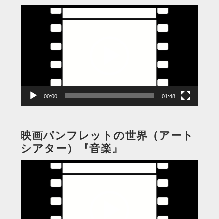
動
画
プ
レ
ー
ヤ
ー
00:00
01:48
映画パンフレットの世界（アート
シアター）『音楽』
動
画
プ
レ
ー