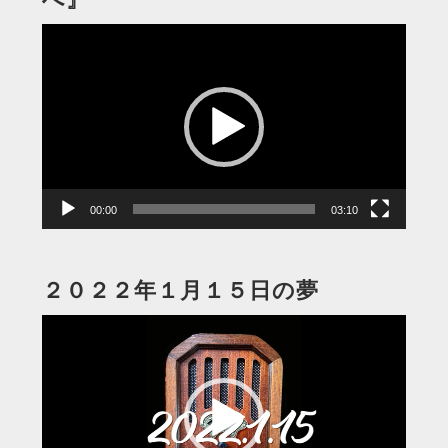
動
画
プ
レ
ー
ヤ
ー
00:00
03:10
２０２２年１月１５日の夢
動
画
プ
レ
ー
ヤ