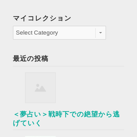
の
星
マイコレクション
野
監
督
と
親
最近の投稿
し
く
話
す”
＜夢占い＞戦時下での絶望から逃
げていく