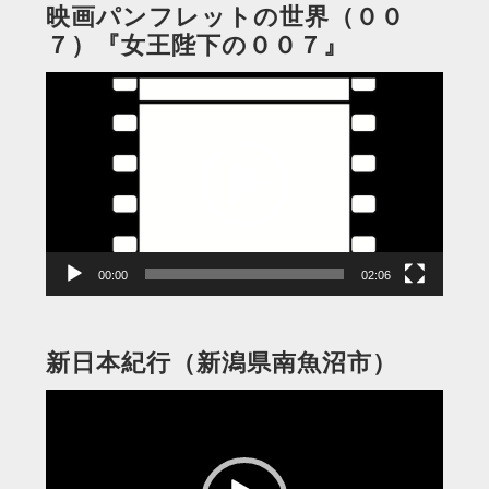
映画パンフレットの世界（００
７）『女王陛下の００７』
動
画
プ
レ
ー
ヤ
ー
00:00
02:06
新日本紀行（新潟県南魚沼市）
動
画
プ
レ