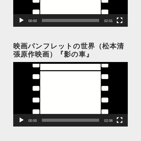
ヤ
ー
00:00
02:01
映画パンフレットの世界（松本清
張原作映画）『影の車』
動
画
プ
レ
ー
ヤ
ー
00:00
02:06