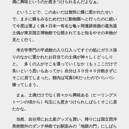
偶に興味というのか惹きつけられるんだよなぁ。
ということで、このあいだは無性に蝶に惹かれたせい
で、まさに蝶をみるためだけに動物園へと行ったのに続い
て今度は運よく偶々日本一有名な亀ヶ岡遺跡発掘の遮光器
土偶が東京国立博物館で公開されてると知るやその本物が
見たく行く。
考古学専門の平成館の入り口入ってすぐの処にガラス張
りのなかに置かれたお目当ての土偶が神々しくどっしり
と。 多くの人がそこを通っていくなか（もぅここだけで
良いという思いもあってか）自分は３０分４０分飽きずに
そこに居てしまった。館内は写真OKだったのでバシバシ
撮ってしまう。
まぁ、土偶だけでなく前々から興味ある（ヒーリングス
トーンの頃から）勾玉にも惹きつけられしばらくそこに居
たかな。
当然、自分用にお土産グッズも買い、帰りには国立西洋
美術館外のダンテ神曲でお馴染みの「地獄の門」にしばら