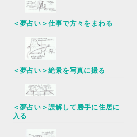
＜夢占い＞仕事で方々をまわる
＜夢占い＞絶景を写真に撮る
＜夢占い＞誤解して勝手に住居に
入る