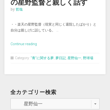
の星野監督と親しく話す
by
哲哉
・・楽天の星野監督（現実と同じく退院したばかり）と
自分は親しげに話している。 …
“＜
Continue reading
夢
占
Category:
”青”に関する夢
,
夢日記
,
星野仙一
,
野球場
い
＞
退
院
し
全カテゴリー検索
た
ば
か
り