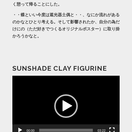
く憩って帰ることにした。
・・蝶といい今度は遮光器土偶と・・、なにか流れがある
のかなとひとり考える。そして影響されたか、自分の為だ
けにの（ただ好きでつくるオリジナルポスター）に取り掛
かろうかなと。
SUNSHADE CLAY FIGURINE
動
画
プ
レ
ー
ヤ
ー
00:00
03:22