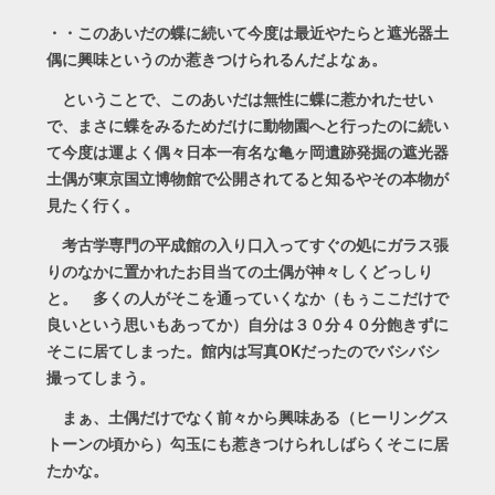
・・このあいだの蝶に続いて今度は最近やたらと遮光器土
偶に興味というのか惹きつけられるんだよなぁ。
ということで、このあいだは無性に蝶に惹かれたせい
で、まさに蝶をみるためだけに動物園へと行ったのに続い
て今度は運よく偶々日本一有名な亀ヶ岡遺跡発掘の遮光器
土偶が東京国立博物館で公開されてると知るやその本物が
見たく行く。
考古学専門の平成館の入り口入ってすぐの処にガラス張
りのなかに置かれたお目当ての土偶が神々しくどっしり
と。 多くの人がそこを通っていくなか（もぅここだけで
良いという思いもあってか）自分は３０分４０分飽きずに
そこに居てしまった。館内は写真OKだったのでバシバシ
撮ってしまう。
まぁ、土偶だけでなく前々から興味ある（ヒーリングス
トーンの頃から）勾玉にも惹きつけられしばらくそこに居
たかな。