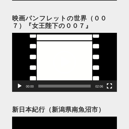
映画パンフレットの世界（００
７）『女王陛下の００７』
動
画
プ
レ
ー
ヤ
ー
00:00
02:06
新日本紀行（新潟県南魚沼市）
動
画