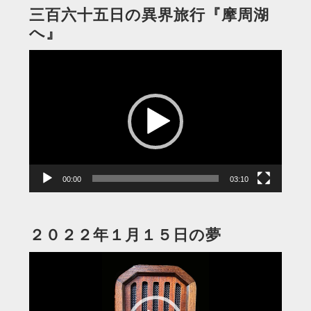
三百六十五日の異界旅行『摩周湖
へ』
動
画
プ
レ
ー
ヤ
ー
00:00
03:10
２０２２年１月１５日の夢
動
画
プ
レ