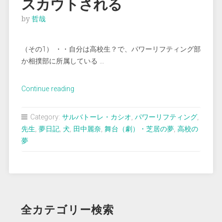
スカウトされる
by
哲哉
（その1） ・・自分は高校生？で、パワーリフティング部
か相撲部に所属している …
“＜
Continue reading
夢
占
Category:
サルバトーレ・カシオ
,
パワーリフティング
,
い
先生
,
夢日記
,
犬
,
田中麗奈
,
舞台（劇）・芝居の夢
,
高校の
＞
夢
相
撲
の
親
方
全カテゴリー検索
か
ら