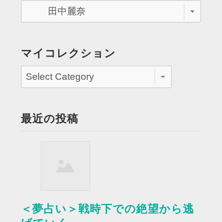
ス
カ
ウ
ト
マイコレクション
さ
れ
る”
最近の投稿
＜夢占い＞戦時下での絶望から逃