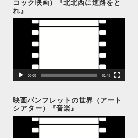
コック映画）『北北西に進路をと
れ』
動
画
プ
レ
ー
ヤ
ー
00:00
01:48
映画パンフレットの世界（アート
シアター）『音楽』
動
画
プ