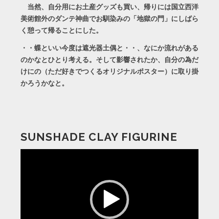
当然、自分用にお土産グッズも買い、帰りには国立西洋
美術館外のダンテ神曲でお馴染みの「地獄の門」にしばら
く憩って帰ることにした。
・・蝶といい今度は遮光器土偶と・・、なにか流れがある
のかなとひとり考える。そして影響されたか、自分の為だ
けにの（ただ好きでつくるオリジナルポスター）に取り掛
かろうかなと。
SUNSHADE CLAY FIGURINE
動
画
プ
レ
ー
ヤ