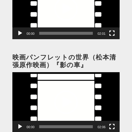
レ
ー
ヤ
ー
00:00
02:01
映画パンフレットの世界（松本清
張原作映画）『影の車』
動
画
プ
レ
ー
ヤ
ー
00:00
02:06