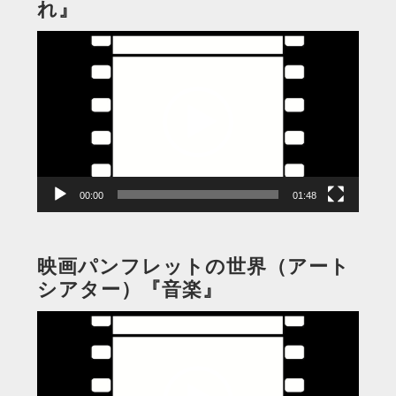
れ』
動
画
プ
レ
ー
ヤ
ー
00:00
01:48
映画パンフレットの世界（アート
シアター）『音楽』
動
画
プ
レ