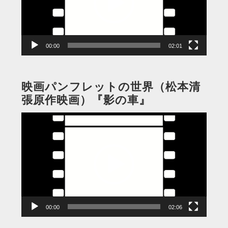
ー
ヤ
ー
00:00
02:01
映画パンフレットの世界（松本清
張原作映画）『影の車』
動
画
プ
レ
ー
ヤ
ー
00:00
02:06