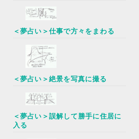
＜夢占い＞仕事で方々をまわる
＜夢占い＞絶景を写真に撮る
＜夢占い＞誤解して勝手に住居に
入る