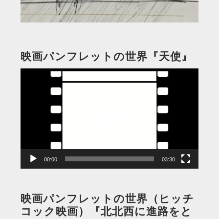
映画パンフレットの世界『天使』
動
画
プ
レ
ー
ヤ
ー
00:00
03:30
映画パンフレットの世界（ヒッチ
コック映画）『北北西に進路をと