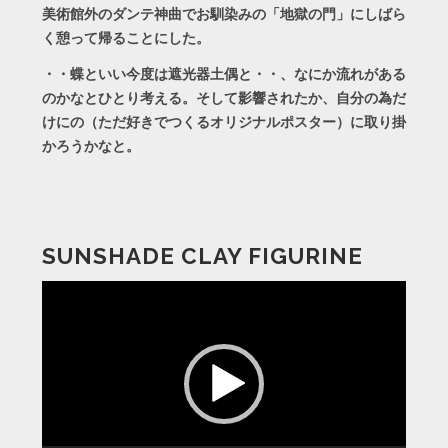
美術館外のダンテ神曲でお馴染みの「地獄の門」にしばら
く憩って帰ることにした。
・・蝶といい今度は遮光器土偶と・・、なにか流れがある
のかなとひとり考える。そして影響されたか、自分の為だ
けにの（ただ好きでつくるオリジナルポスター）に取り掛
かろうかなと。
SUNSHADE CLAY FIGURINE
動
画
プ
レ
ー
ヤ
ー