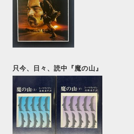
只今、日々、読中『魔の山』