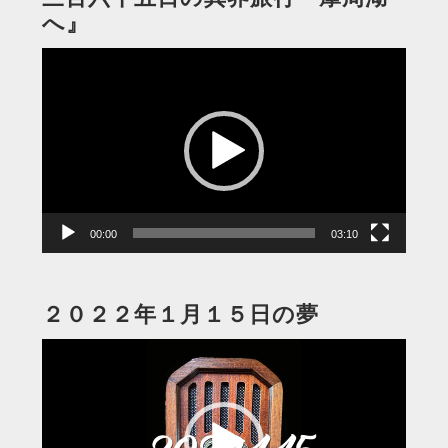
へ』
動
画
プ
レ
ー
ヤ
ー
00:00
03:10
２０２２年１月１５日の夢
動
画
プ
レ
ー