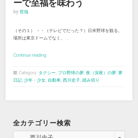
ーで至福を味わう
by
哲哉
（その１） ・・（テレビでだった？）日米野球を観る。
場所は東京ドームでなく、 …
“＜
Continue reading
夢
占
Category:
タクシー
,
プロ野球の夢
,
夜（深夜）の夢
,
夢
い
日記
,
少年・少女
,
自動車
,
西川史子
,
踏み切り
＞
同
乗
し
た
全カテゴリー検索
タ
ク
シ