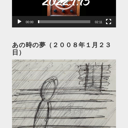
ヤ
ー
00:00
02:11
あの時の夢（２００８年１月２３
日）