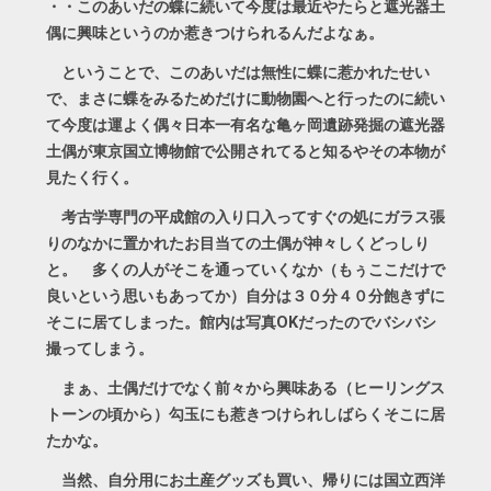
・・このあいだの蝶に続いて今度は最近やたらと遮光器土
偶に興味というのか惹きつけられるんだよなぁ。
ということで、このあいだは無性に蝶に惹かれたせい
で、まさに蝶をみるためだけに動物園へと行ったのに続い
て今度は運よく偶々日本一有名な亀ヶ岡遺跡発掘の遮光器
土偶が東京国立博物館で公開されてると知るやその本物が
見たく行く。
考古学専門の平成館の入り口入ってすぐの処にガラス張
りのなかに置かれたお目当ての土偶が神々しくどっしり
と。 多くの人がそこを通っていくなか（もぅここだけで
良いという思いもあってか）自分は３０分４０分飽きずに
そこに居てしまった。館内は写真OKだったのでバシバシ
撮ってしまう。
まぁ、土偶だけでなく前々から興味ある（ヒーリングス
トーンの頃から）勾玉にも惹きつけられしばらくそこに居
たかな。
当然、自分用にお土産グッズも買い、帰りには国立西洋