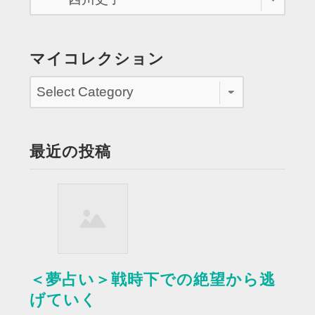
ー
で
至
マイコレクション
福
を
味
わ
う”
最近の投稿
＜夢占い＞戦時下での絶望から逃
げていく