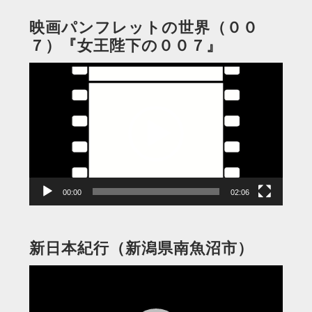
映画パンフレットの世界（００
７）『女王陛下の００７』
動
画
プ
レ
ー
ヤ
ー
00:00
02:06
新日本紀行（新潟県南魚沼市）
動
画
プ