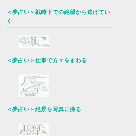
＜夢占い＞戦時下での絶望から逃げてい
く
＜夢占い＞仕事で方々をまわる
＜夢占い＞絶景を写真に撮る