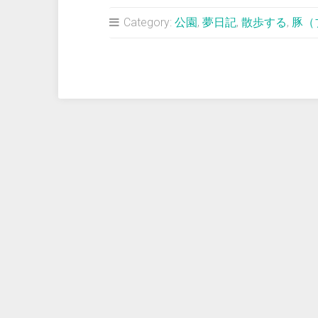
占
Category:
公園
,
夢日記
,
散歩する
,
豚（
い
＞
子
ブ
タ
を
肩
に
か
つ
い
で
散
歩