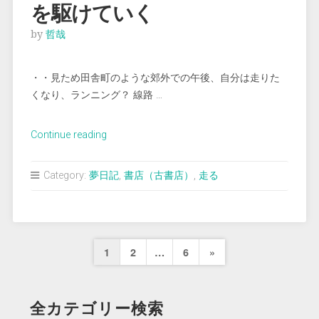
を駆けていく
を
あ
by
哲哉
さ
る”
・・見ため田舎町のような郊外での午後、自分は走りた
くなり、ランニング？ 線路 …
“＜
Continue reading
夢
占
Category:
夢日記
,
書店（古書店）
,
走る
い
＞
人々
と
投
Next
1
2
…
6
»
一
稿
緒
Page
に
の
全カテゴリー検索
道