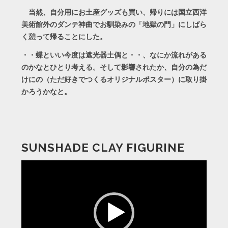
当然、自分用にお土産グッズも買い、帰りには国立西洋
美術館外のダンテ神曲でお馴染みの「地獄の門」にしばら
く憩って帰ることにした。
・・蝶といい今度は遮光器土偶と・・、なにか流れがある
のかなとひとり考える。そして影響されたか、自分の為だ
けにの（ただ好きでつくるオリジナルポスター）に取り掛
かろうかなと。
SUNSHADE CLAY FIGURINE
動
画
プ
レ
ー
ヤ