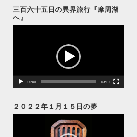
三百六十五日の異界旅行『摩周湖
へ』
動
画
プ
レ
ー
ヤ
ー
00:00
03:10
２０２２年１月１５日の夢
動
画
プ