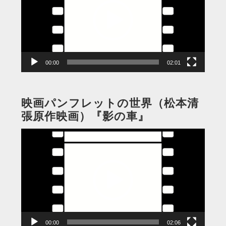
レ
ー
ヤ
ー
00:00
02:01
映画パンフレットの世界（松本清
張原作映画）『影の車』
動
画
プ
レ
ー
ヤ
ー
00:00
02:06