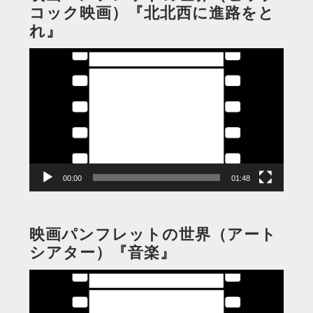
コック映画）『北北西に進路をと
れ』
動
画
プ
レ
ー
ヤ
ー
00:00
01:48
映画パンフレットの世界（アート
シアター）『音楽』
動
画
プ