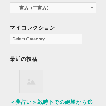
ペ
を
駆
ー
け
ジ
て
い
送
マイコレクション
く”
り
最近の投稿
＜夢占い＞戦時下での絶望から逃