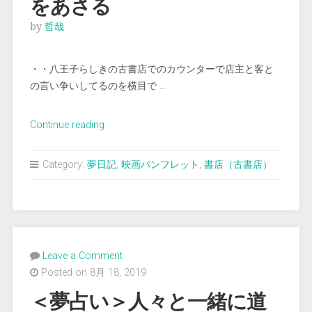
をあさる
by
哲哉
・・八王子らしきの古書店でのカウンターで店主と客と
の言い争いしてるのを横目で …
“＜
Continue reading
夢
占
Category:
夢日記
,
映画パンフレット
,
書店（古書店）
い
＞
古
書
店
Leave a Comment
で
Posted on 8月 18, 2019
パ
ン
＜夢占い＞人々と一緒に道
フ