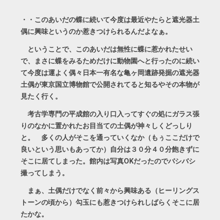
・・このあいだの蝶に続いて今度は最近やたらと遮光器土
偶に興味というのか惹きつけられるんだよなぁ。
ということで、このあいだは無性に蝶に惹かれたせい
で、まさに蝶をみるためだけに動物園へと行ったのに続い
て今度は運よく偶々日本一有名な亀ヶ岡遺跡発掘の遮光器
土偶が東京国立博物館で公開されてると知るやその本物が
見たく行く。
考古学専門の平成館の入り口入ってすぐの処にガラス張
りのなかに置かれたお目当ての土偶が神々しくどっしり
と。 多くの人がそこを通っていくなか（もぅここだけで
良いという思いもあってか）自分は３０分４０分飽きずに
そこに居てしまった。館内は写真OKだったのでバシバシ
撮ってしまう。
まぁ、土偶だけでなく前々から興味ある（ヒーリングス
トーンの頃から）勾玉にも惹きつけられしばらくそこに居
たかな。