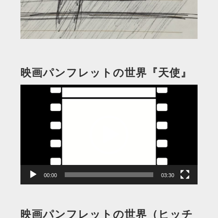
映画パンフレットの世界『天使』
動
画
プ
レ
ー
ヤ
ー
00:00
03:30
映画パンフレットの世界（ヒッチ