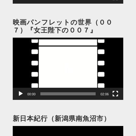
映画パンフレットの世界（００
７）『女王陛下の００７』
動
画
プ
レ
ー
ヤ
ー
00:00
02:06
新日本紀行（新潟県南魚沼市）
動