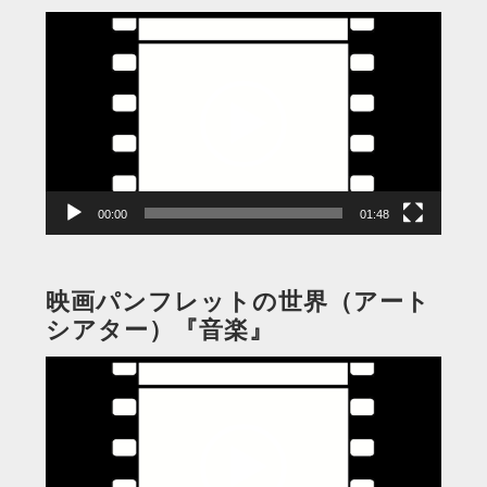
動
画
プ
レ
ー
ヤ
ー
00:00
01:48
映画パンフレットの世界（アート
シアター）『音楽』
動
画
プ
レ
ー