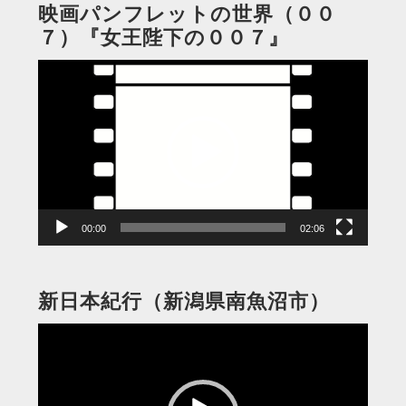
映画パンフレットの世界（００
７）『女王陛下の００７』
動
画
プ
レ
ー
ヤ
ー
00:00
02:06
新日本紀行（新潟県南魚沼市）
動
画
プ
レ