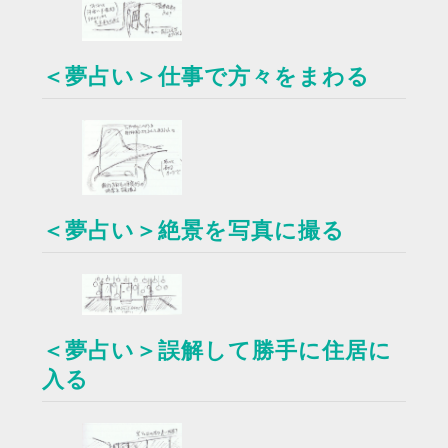
＜夢占い＞仕事で方々をまわる
＜夢占い＞絶景を写真に撮る
＜夢占い＞誤解して勝手に住居に
入る