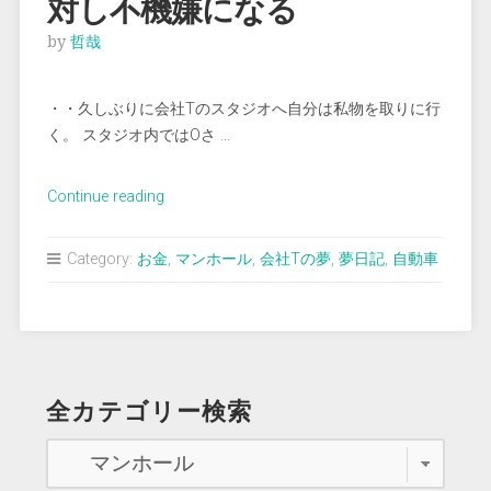
対し不機嫌になる
by
哲哉
・・久しぶりに会社Tのスタジオへ自分は私物を取りに行
く。 スタジオ内ではOさ …
“＜
Continue reading
夢
占
Category:
お金
,
マンホール
,
会社Tの夢
,
夢日記
,
自動車
い
＞
反
発
す
全カテゴリー検索
る
人々
に
対