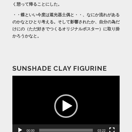
く憩って帰ることにした。
・・蝶といい今度は遮光器土偶と・・、なにか流れがある
のかなとひとり考える。そして影響されたか、自分の為だ
けにの（ただ好きでつくるオリジナルポスター）に取り掛
かろうかなと。
SUNSHADE CLAY FIGURINE
動
画
プ
レ
ー
ヤ
ー
00:00
03:22