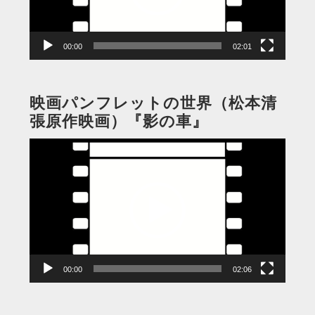
ヤ
ー
00:00
02:01
映画パンフレットの世界（松本清
張原作映画）『影の車』
動
画
プ
レ
ー
ヤ
ー
00:00
02:06