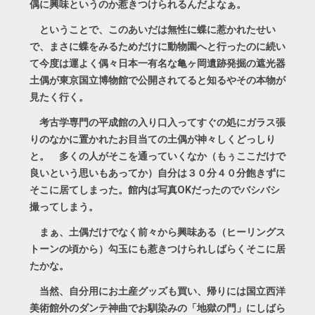
偶に興味というのか惹きつけられるんだよなぁ。
ということで、このあいだは無性に蝶に惹かれたせい
で、まさに蝶をみるためだけに動物園へと行ったのに続い
て今度は運よく偶々日本一有名な亀ヶ岡遺跡発掘の遮光器
土偶が東京国立博物館で公開されてると知るやその本物が
見たく行く。
考古学専門の平成館の入り口入ってすぐの処にガラス張
りのなかに置かれたお目当ての土偶が神々しくどっしり
と。 多くの人がそこを通っていくなか（もぅここだけで
良いという思いもあってか）自分は３０分４０分飽きずに
そこに居てしまった。館内は写真OKだったのでバシバシ
撮ってしまう。
まぁ、土偶だけでなく前々から興味ある（ヒーリングス
トーンの頃から）勾玉にも惹きつけられしばらくそこに居
たかな。
当然、自分用にお土産グッズも買い、帰りには国立西洋
美術館外のダンテ神曲でお馴染みの「地獄の門」にしばら