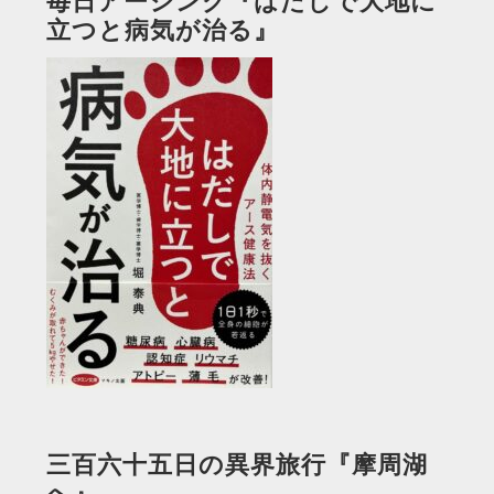
毎日アーシング『はだしで大地に
立つと病気が治る』
三百六十五日の異界旅行『摩周湖
へ』