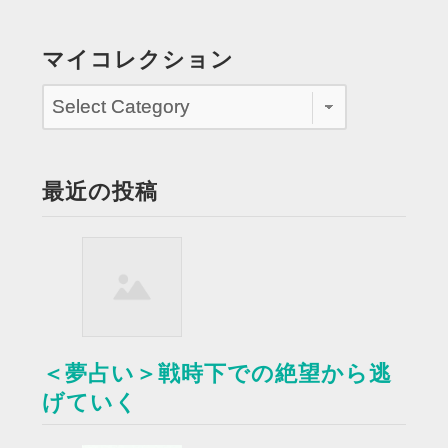
し
不
マイコレクション
機
嫌
に
な
る”
最近の投稿
＜夢占い＞戦時下での絶望から逃
げていく