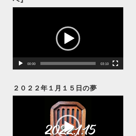
動
画
プ
レ
ー
ヤ
ー
00:00
03:10
２０２２年１月１５日の夢
動
画
プ
レ
ー
ヤ