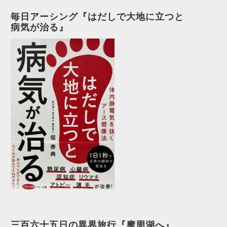
毎日アーシング『はだしで大地に立つと
病気が治る』
三百六十五日の異界旅行『摩周湖へ』