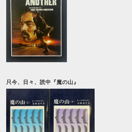
只今、日々、読中『魔の山』