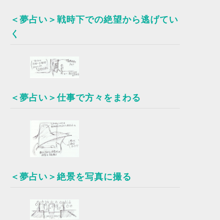
＜夢占い＞戦時下での絶望から逃げてい
く
＜夢占い＞仕事で方々をまわる
＜夢占い＞絶景を写真に撮る