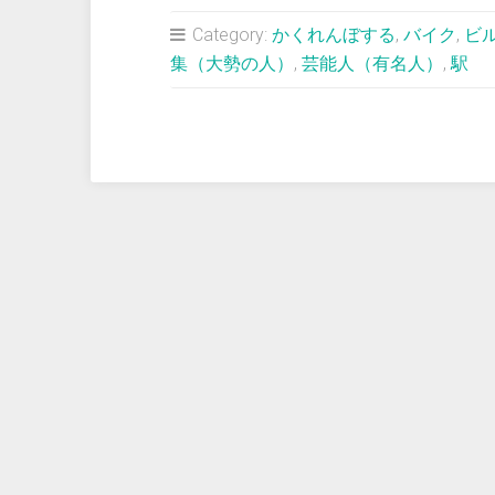
占
Category:
かくれんぼする
,
バイク
,
ビ
い
集（大勢の人）
,
芸能人（有名人）
,
駅
＞
泥
水
か
ら
出
る
地
獄
の
黙
示
録