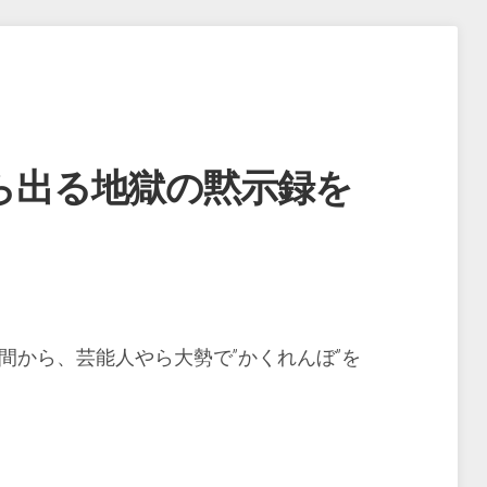
ら出る地獄の黙示録を
間から、芸能人やら大勢で”かくれんぼ”を