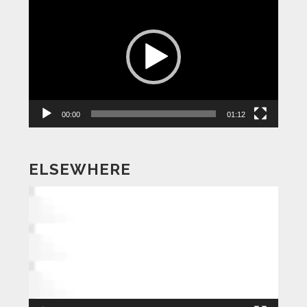
画
プ
レ
ー
ヤ
ー
00:00
01:12
ELSEWHERE
動
画
プ
レ
ー
ヤ
ー