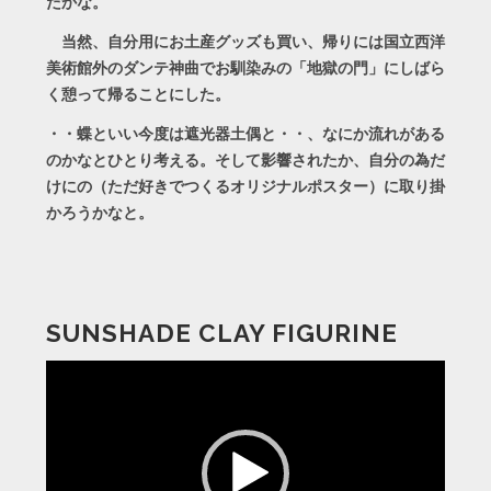
たかな。
当然、自分用にお土産グッズも買い、帰りには国立西洋
美術館外のダンテ神曲でお馴染みの「地獄の門」にしばら
く憩って帰ることにした。
・・蝶といい今度は遮光器土偶と・・、なにか流れがある
のかなとひとり考える。そして影響されたか、自分の為だ
けにの（ただ好きでつくるオリジナルポスター）に取り掛
かろうかなと。
SUNSHADE CLAY FIGURINE
動
画
プ
レ
ー