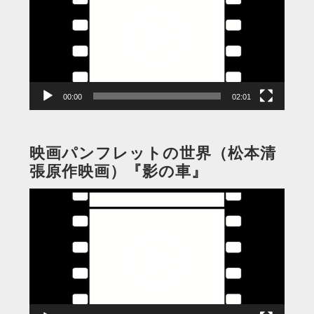
プ
レ
ー
ヤ
ー
00:00
02:01
映画パンフレットの世界（松本清
張原作映画）『影の車』
動
画
プ
レ
ー
ヤ
ー