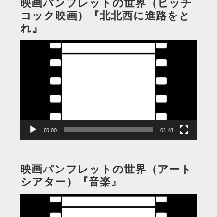
映画パンフレットの世界（ヒッチ
コック映画）『北北西に進路をと
れ』
動
画
プ
レ
ー
ヤ
ー
00:00
01:48
映画パンフレットの世界（アート
シアター）『音楽』
動
画