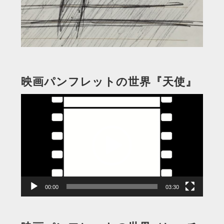
映画パンフレットの世界『天使』
動
画
プ
レ
ー
ヤ
ー
00:00
03:30