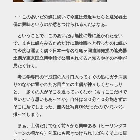
・・このあいだの蝶に続いて今度は最近やたらと遮光器土
偶に興味というのか惹きつけられるんだよなぁ。
ということで、このあいだは無性に蝶に惹かれたせい
で、まさに蝶をみるためだけに動物園へと行ったのに続い
て今度は運よく偶々日本一有名な亀ヶ岡遺跡発掘の遮光器
土偶が東京国立博物館で公開されてると知るやその本物が
見たく行く。
考古学専門の平成館の入り口入ってすぐの処にガラス張
りのなかに置かれたお目当ての土偶が神々しくどっしり
と。 多くの人がそこを通っていくなか（もぅここだけで
良いという思いもあってか）自分は３０分４０分飽きずに
そこに居てしまった。館内は写真OKだったのでバシバシ
撮ってしまう。
まぁ、土偶だけでなく前々から興味ある（ヒーリングス
トーンの頃から）勾玉にも惹きつけられしばらくそこに居