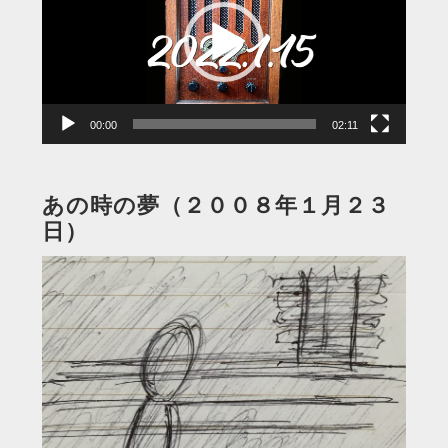
レ
ー
ヤ
ー
00:00
02:11
あの時の夢（２００８年１月２３
日）