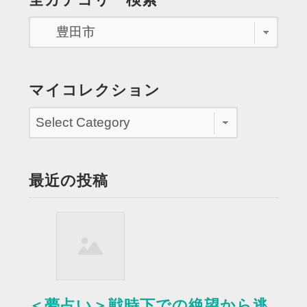
原
朋
美
コ
ン
マイコレクション
サ
ー
ト”
最近の投稿
＜夢占い＞戦時下での絶望から逃