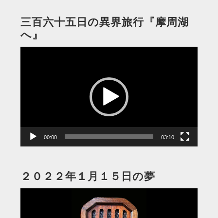
三百六十五日の異界旅行『摩周湖
へ』
動
画
プ
レ
ー
ヤ
ー
00:00
03:10
２０２２年１月１５日の夢
動
画
プ