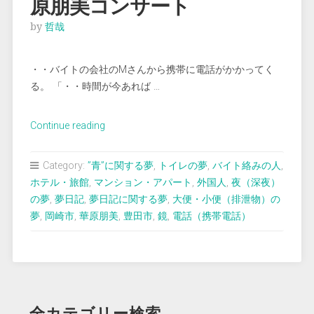
原朋美コンサート
by
哲哉
・・バイトの会社のMさんから携帯に電話がかかってく
る。 「・・時間が今あれば …
“＜
Continue reading
夢
占
Category:
”青”に関する夢
,
トイレの夢
,
バイト絡みの人
,
い
ホテル・旅館
,
マンション・アパート
,
外国人
,
夜（深夜）
＞
の夢
,
夢日記
,
夢日記に関する夢
,
大便・小便（排泄物）の
極
夢
,
岡崎市
,
華原朋美
,
豊田市
,
鏡
,
電話（携帯電話）
太
の
大
便
と
全カテゴリー検索
華