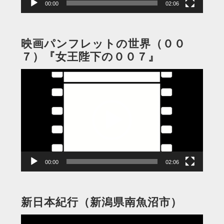
00:00
02:06
映画パンフレットの世界（００
７）『女王陛下の００７』
動
画
プ
レ
ー
ヤ
ー
00:00
02:06
新日本紀行（新潟県南魚沼市）
動