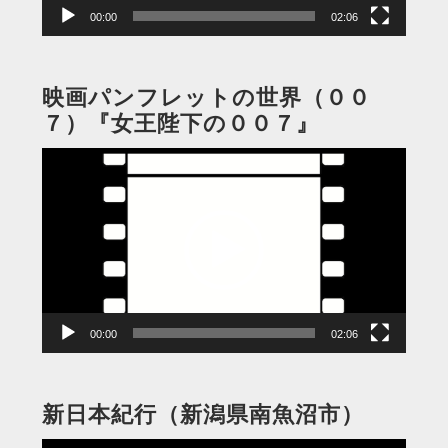
00:00
02:06
映画パンフレットの世界（００
７）『女王陛下の００７』
動
画
プ
レ
ー
ヤ
ー
00:00
02:06
新日本紀行（新潟県南魚沼市）