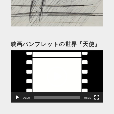
映画パンフレットの世界『天使』
動
画
プ
レ
ー
ヤ
ー
00:00
03:30