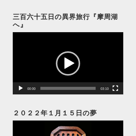
三百六十五日の異界旅行『摩周湖
へ』
動
画
プ
レ
ー
ヤ
ー
00:00
03:10
２０２２年１月１５日の夢
動
画