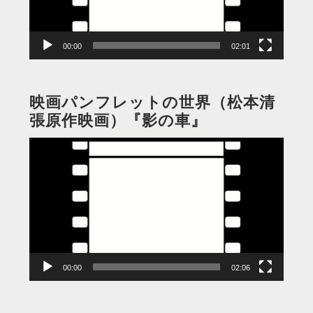
ヤ
ー
00:00
02:01
映画パンフレットの世界（松本清
張原作映画）『影の車』
動
画
プ
レ
ー
ヤ
ー
00:00
02:06