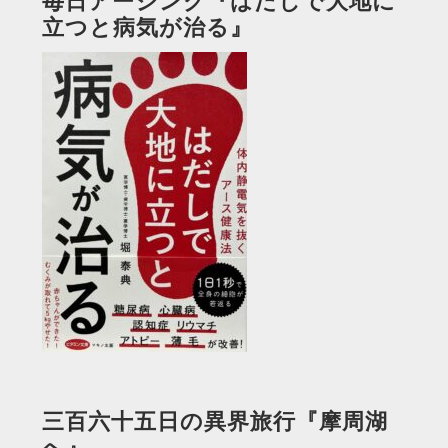
毎日アーシング『はだしで大地に
立つと病気が治る』
三百六十五日の異界旅行『摩周湖
へ』