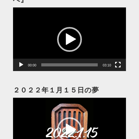
動
画
プ
レ
ー
ヤ
ー
00:00
03:10
２０２２年１月１５日の夢
動
画
プ
レ
ー
ヤ