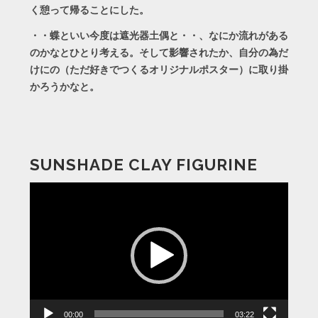
く憩って帰ることにした。
・・蝶といい今度は遮光器土偶と・・、なにか流れがある
のかなとひとり考える。そして影響されたか、自分の為だ
けにの（ただ好きでつくるオリジナルポスター）に取り掛
かろうかなと。
SUNSHADE CLAY FIGURINE
動
画
プ
レ
ー
ヤ
ー
00:00
03:22