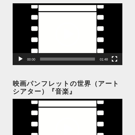
動
画
プ
レ
ー
ヤ
ー
00:00
01:48
映画パンフレットの世界（アート
シアター）『音楽』
動
画
プ
レ
ー