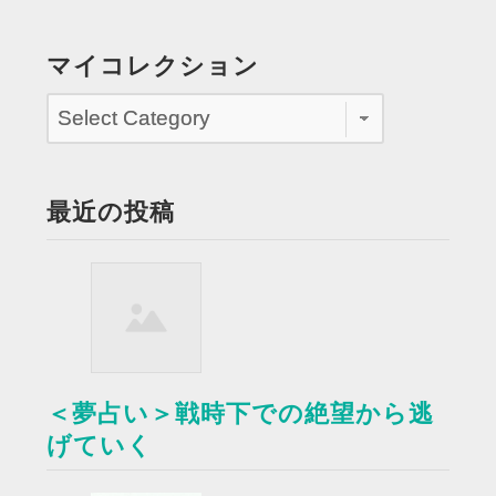
「無
伴
マイコレクション
奏
チ
ェ
ロ
曲」
最近の投稿
を
弾
く”
＜夢占い＞戦時下での絶望から逃
げていく