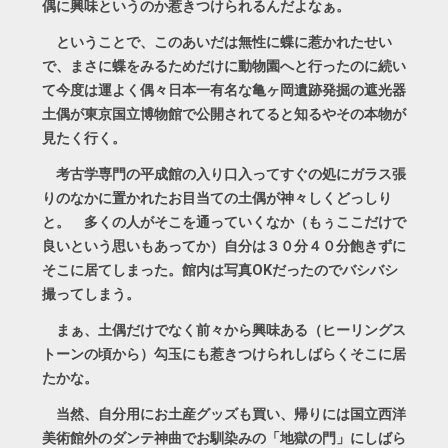
偶に興味というのか惹きつけられるんだよなぁ。
ということで、このあいだは無性に蝶に惹かれたせい
で、まさに蝶をみるためだけに動物園へと行ったのに続い
て今度は運よく偶々日本一有名な亀ヶ岡遺跡発掘の遮光器
土偶が東京国立博物館で公開されてると知るやその本物が
見たく行く。
考古学専門の平成館の入り口入ってすぐの処にガラス張
りのなかに置かれたお目当ての土偶が神々しくどっしり
と。 多くの人がそこを通っていくなか（もぅここだけで
良いという思いもあってか）自分は３０分４０分飽きずに
そこに居てしまった。館内は写真OKだったのでバシバシ
撮ってしまう。
まぁ、土偶だけでなく前々から興味ある（ヒーリングス
トーンの頃から）勾玉にも惹きつけられしばらくそこに居
たかな。
当然、自分用にお土産グッズも買い、帰りには国立西洋
美術館外のダンテ神曲でお馴染みの「地獄の門」にしばら