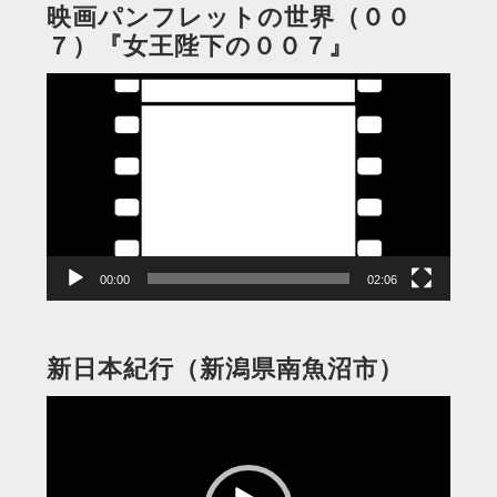
映画パンフレットの世界（００
７）『女王陛下の００７』
動
画
プ
レ
ー
ヤ
ー
00:00
02:06
新日本紀行（新潟県南魚沼市）
動
画
プ
レ