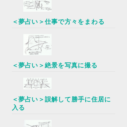
＜夢占い＞仕事で方々をまわる
＜夢占い＞絶景を写真に撮る
＜夢占い＞誤解して勝手に住居に
入る