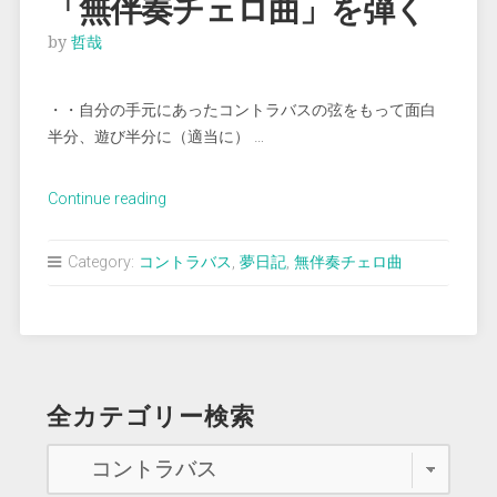
「無伴奏チェロ曲」を弾く
by
哲哉
・・自分の手元にあったコントラバスの弦をもって面白
半分、遊び半分に（適当に） …
“＜
Continue reading
夢
占
Category:
コントラバス
,
夢日記
,
無伴奏チェロ曲
い
＞
コ
ン
ト
全カテゴリー検索
ラ
バ
ス
で