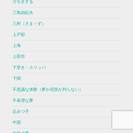
万引きする
三島由紀夫
三村（さま～ず）
上戸彩
上海
上田市
下穿き・スリッパ
下関
不思議な体験（夢か現実か判らない）
不条理な夢
丘みつ子
中国