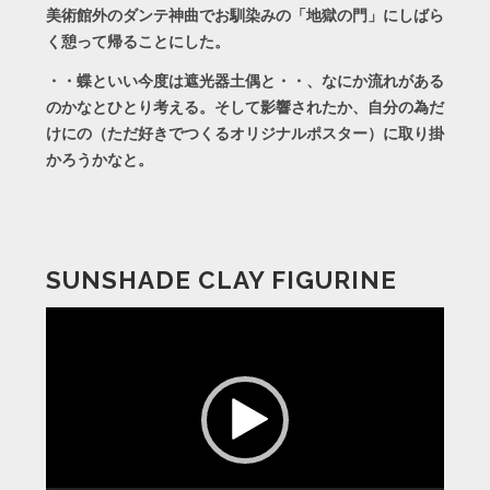
美術館外のダンテ神曲でお馴染みの「地獄の門」にしばら
く憩って帰ることにした。
・・蝶といい今度は遮光器土偶と・・、なにか流れがある
のかなとひとり考える。そして影響されたか、自分の為だ
けにの（ただ好きでつくるオリジナルポスター）に取り掛
かろうかなと。
SUNSHADE CLAY FIGURINE
動
画
プ
レ
ー
ヤ
ー