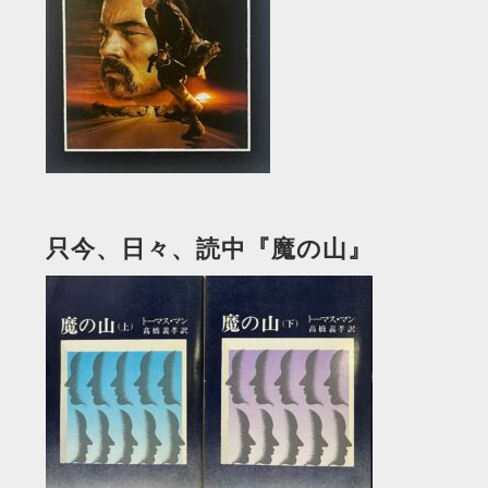
只今、日々、読中『魔の山』