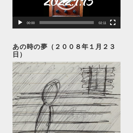
ヤ
ー
00:00
02:11
あの時の夢（２００８年１月２３
日）