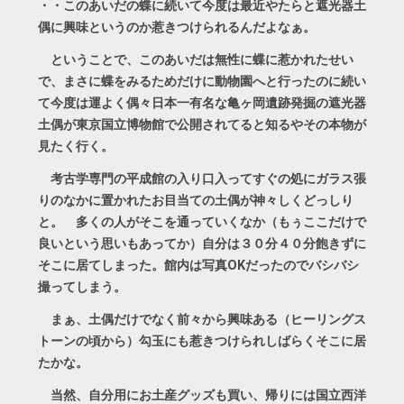
・・このあいだの蝶に続いて今度は最近やたらと遮光器土
偶に興味というのか惹きつけられるんだよなぁ。
ということで、このあいだは無性に蝶に惹かれたせい
で、まさに蝶をみるためだけに動物園へと行ったのに続い
て今度は運よく偶々日本一有名な亀ヶ岡遺跡発掘の遮光器
土偶が東京国立博物館で公開されてると知るやその本物が
見たく行く。
考古学専門の平成館の入り口入ってすぐの処にガラス張
りのなかに置かれたお目当ての土偶が神々しくどっしり
と。 多くの人がそこを通っていくなか（もぅここだけで
良いという思いもあってか）自分は３０分４０分飽きずに
そこに居てしまった。館内は写真OKだったのでバシバシ
撮ってしまう。
まぁ、土偶だけでなく前々から興味ある（ヒーリングス
トーンの頃から）勾玉にも惹きつけられしばらくそこに居
たかな。
当然、自分用にお土産グッズも買い、帰りには国立西洋