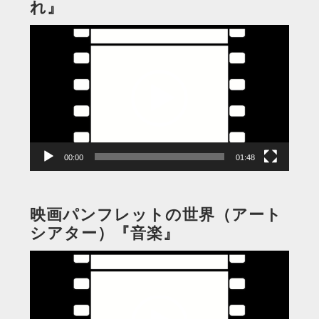
れ』
動
画
プ
レ
ー
ヤ
ー
00:00
01:48
映画パンフレットの世界（アート
シアター）『音楽』
動
画
プ
レ