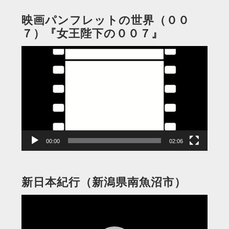
映画パンフレットの世界（００
７）『女王陛下の００７』
動
画
プ
レ
ー
ヤ
ー
00:00
02:06
新日本紀行（新潟県南魚沼市）
動
画
プ