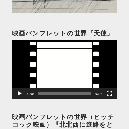
映画パンフレットの世界『天使』
動
画
プ
レ
ー
ヤ
ー
00:00
03:30
映画パンフレットの世界（ヒッチ
コック映画）『北北西に進路をと