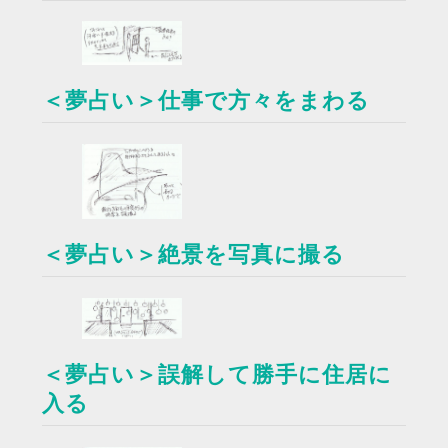
＜夢占い＞仕事で方々をまわる
＜夢占い＞絶景を写真に撮る
＜夢占い＞誤解して勝手に住居に
入る