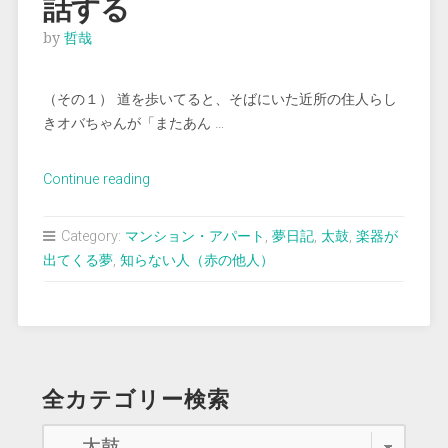
話する
by
哲哉
（その１） 道を歩いてると、そばにいた近所の住人らし
きオバちゃんが「またあん …
“＜
Continue reading
夢
占
Category:
マンション・アパート
,
夢日記
,
太鼓
,
楽器が
い
出てくる夢
,
知らない人（赤の他人）
＞
貧
し
い
母
全カテゴリー検索
子
を
世