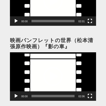
ー
ヤ
ー
00:00
02:01
映画パンフレットの世界（松本清
張原作映画）『影の車』
動
画
プ
レ
ー
ヤ
ー
00:00
02:06