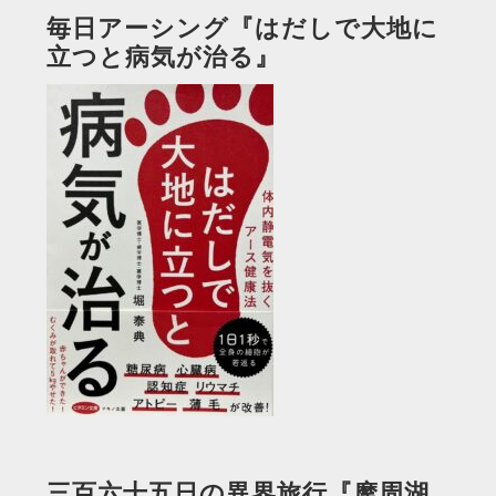
毎日アーシング『はだしで大地に
立つと病気が治る』
三百六十五日の異界旅行『摩周湖