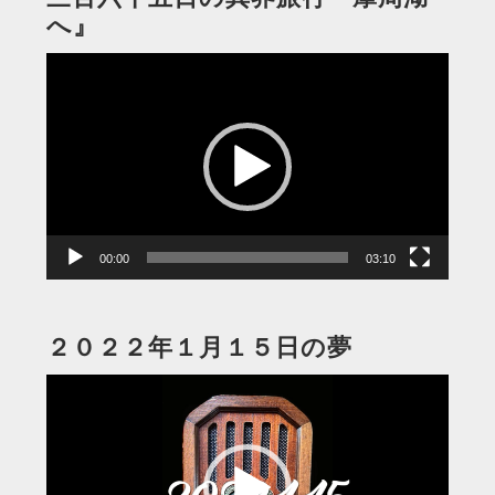
へ』
動
画
プ
レ
ー
ヤ
ー
00:00
03:10
２０２２年１月１５日の夢
動
画
プ
レ
ー