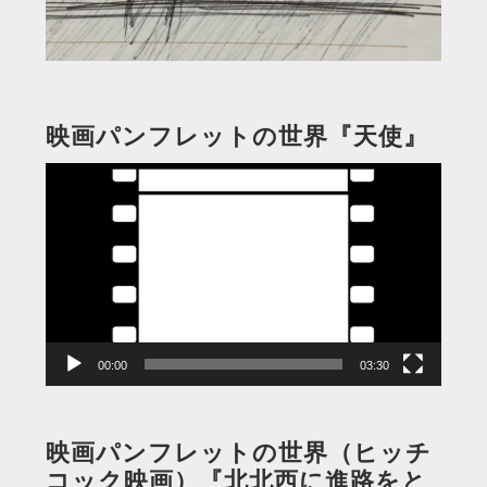
映画パンフレットの世界『天使』
動
画
プ
レ
ー
ヤ
ー
00:00
03:30
映画パンフレットの世界（ヒッチ
コック映画）『北北西に進路をと