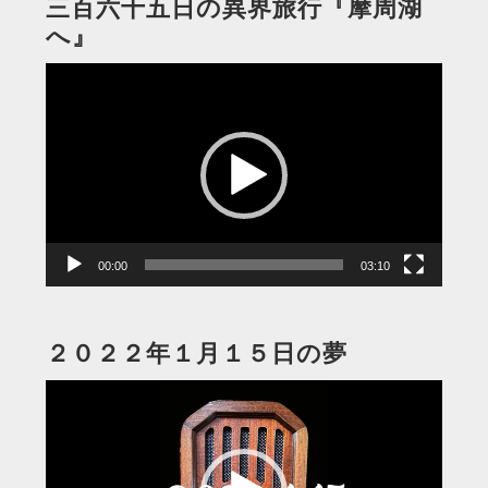
三百六十五日の異界旅行『摩周湖
へ』
動
画
プ
レ
ー
ヤ
ー
00:00
03:10
２０２２年１月１５日の夢
動
画
プ
レ