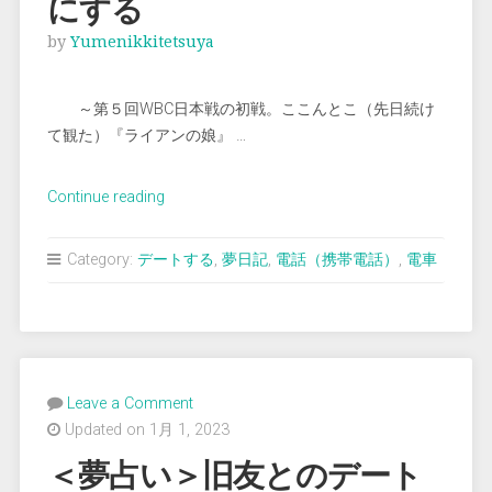
にする
by
Yumenikkitetsuya
～第５回WBC日本戦の初戦。ここんとこ（先日続け
て観た）『ライアンの娘』 …
“＜
Continue reading
夢
占
Category:
デートする
,
夢日記
,
電話（携帯電話）
,
電車
い
＞
デ
ー
ト
Leave a Comment
を
Updated on 1月 1, 2023
台
無
＜夢占い＞旧友とのデート
し