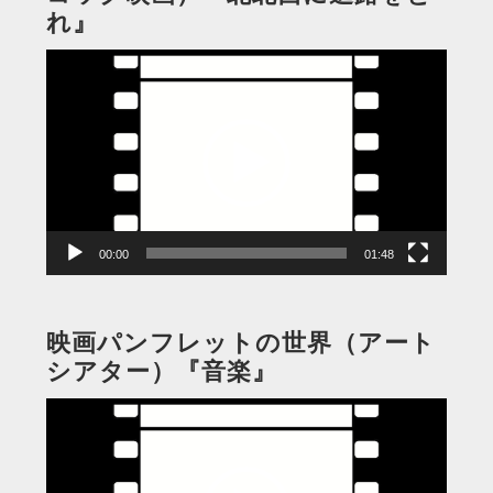
れ』
動
画
プ
レ
ー
ヤ
ー
00:00
01:48
映画パンフレットの世界（アート
シアター）『音楽』
動
画
プ
レ