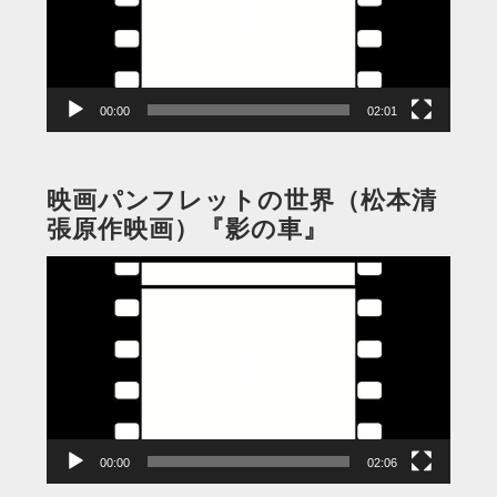
ー
ヤ
ー
00:00
02:01
映画パンフレットの世界（松本清
張原作映画）『影の車』
動
画
プ
レ
ー
ヤ
ー
00:00
02:06