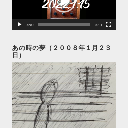
ー
ヤ
ー
00:00
02:11
あの時の夢（２００８年１月２３
日）