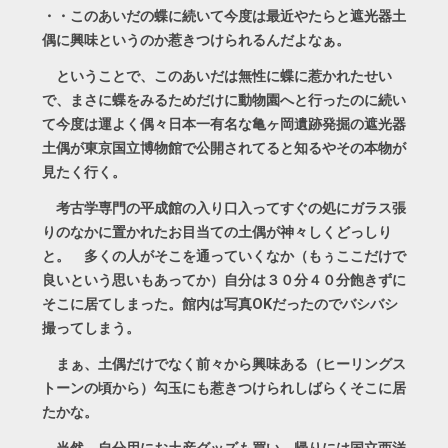
・・このあいだの蝶に続いて今度は最近やたらと遮光器土
偶に興味というのか惹きつけられるんだよなぁ。
ということで、このあいだは無性に蝶に惹かれたせい
で、まさに蝶をみるためだけに動物園へと行ったのに続い
て今度は運よく偶々日本一有名な亀ヶ岡遺跡発掘の遮光器
土偶が東京国立博物館で公開されてると知るやその本物が
見たく行く。
考古学専門の平成館の入り口入ってすぐの処にガラス張
りのなかに置かれたお目当ての土偶が神々しくどっしり
と。 多くの人がそこを通っていくなか（もぅここだけで
良いという思いもあってか）自分は３０分４０分飽きずに
そこに居てしまった。館内は写真OKだったのでバシバシ
撮ってしまう。
まぁ、土偶だけでなく前々から興味ある（ヒーリングス
トーンの頃から）勾玉にも惹きつけられしばらくそこに居
たかな。