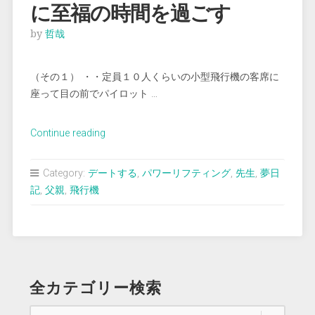
に至福の時間を過ごす
に
す
by
哲哉
る”
（その１） ・・定員１０人くらいの小型飛行機の客席に
座って目の前でパイロット …
“＜
Continue reading
夢
占
Category:
デートする
,
パワーリフティング
,
先生
,
夢日
い
記
,
父親
,
飛行機
＞
旧
友
と
の
全カテゴリー検索
デ
ー