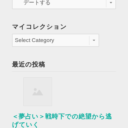
ト
に
至
福
マイコレクション
の
時
間
を
過
最近の投稿
ご
す”
＜夢占い＞戦時下での絶望から逃
げていく