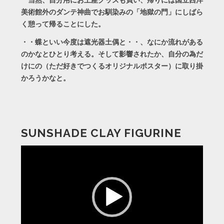
当然、自分用にお土産グッズも買い、帰りには国立西洋
美術館外のダンテ神曲でお馴染みの「地獄の門」にしばら
く憩って帰ることにした。
・・蝶といい今度は遮光器土偶と・・、なにか流れがある
のかなとひとり考える。そして影響されたか、自分の為だ
けにの（ただ好きでつくるオリジナルポスター）に取り掛
かろうかなと。
SUNSHADE CLAY FIGURINE
動
画
プ
レ
ー
ヤ
ー