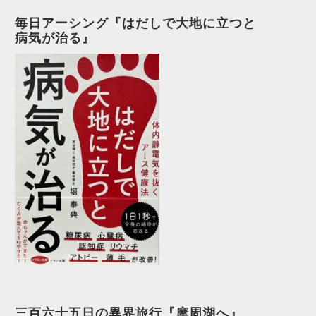
毎日アーシング『はだしで大地に立つと
病気が治る』
三百六十五日の異界旅行『摩周湖へ』