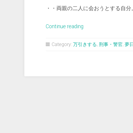
ら
・・両親の二人に会おうとする自分。 途
に
不
“＜
Continue reading
快
夢
感”
占
Category:
万引きする
,
刑事・警官
,
夢
い
＞
書
店
で
万
引
き
扱
い