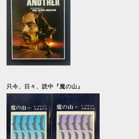
只今、日々、読中『魔の山』