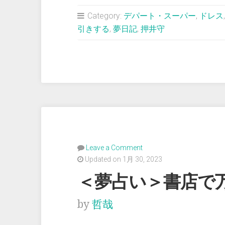
占
Category:
デパート・スーパー
,
ドレス
い
引きする
,
夢日記
,
押井守
＞
ヘ
レ
ン・
ハ
ン
ト
と
Leave a Comment
押
Updated on 1月 30, 2023
井
＜夢占い＞書店で
守
by
哲哉
さ
ん