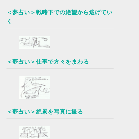
＜夢占い＞戦時下での絶望から逃げてい
く
＜夢占い＞仕事で方々をまわる
＜夢占い＞絶景を写真に撮る