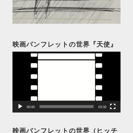
映画パンフレットの世界『天使』
動
画
プ
レ
ー
ヤ
ー
00:00
03:30
映画パンフレットの世界（ヒッチ