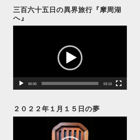
三百六十五日の異界旅行『摩周湖
へ』
動
画
プ
レ
ー
ヤ
ー
00:00
03:10
２０２２年１月１５日の夢
動
画
プ