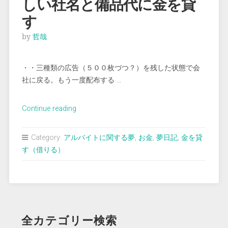
しい社名と備品代に金を貸
す
by
哲哉
・・三種類の広告（５００枚づつ？）を残した状態で会
社に戻る。もう一度配布する …
“＜
Continue reading
夢
占
Category:
アルバイトに関する夢
,
お金
,
夢日記
,
金を貸
い
す（借りる）
＞
ピ
ン
と
こ
全カテゴリー検索
な