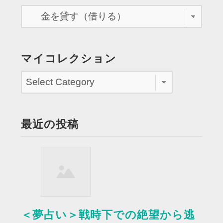
い
新
し
い
社
マイコレクション
名
と
備
品
代
最近の投稿
に
金
を
貸
す”
＜夢占い＞戦時下での絶望から逃