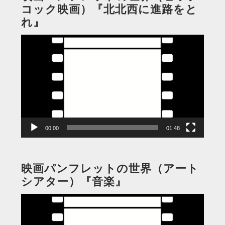
コック映画）『北北西に進路をと
れ』
動
画
プ
レ
ー
ヤ
ー
00:00
01:48
映画パンフレットの世界（アート
シアター）『音楽』
動
画
プ