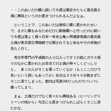
・・このあいだの蝶に続いて今度は最近やたらと遮光器土
偶に興味というのか惹きつけられるんだよなぁ。
ということで、このあいだは無性に蝶に惹かれたせい
で、まさに蝶をみるためだけに動物園へと行ったのに続い
て今度は運よく偶々日本一有名な亀ヶ岡遺跡発掘の遮光器
土偶が東京国立博物館で公開されてると知るやその本物が
見たく行く。
考古学専門の平成館の入り口入ってすぐの処にガラス張
りのなかに置かれたお目当ての土偶が神々しくどっしり
と。 多くの人がそこを通っていくなか（もぅここだけで
良いという思いもあってか）自分は３０分４０分飽きずに
そこに居てしまった。館内は写真OKだったのでバシバシ
撮ってしまう。
まぁ、土偶だけでなく前々から興味ある（ヒーリングス
トーンの頃から）勾玉にも惹きつけられしばらくそこに居
たかな。