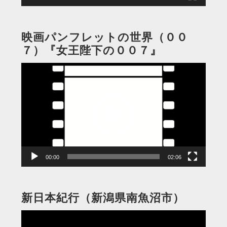
映画パンフレットの世界（００
７）『女王陛下の００７』
動
画
プ
レ
ー
ヤ
ー
00:00
02:06
新日本紀行（新潟県南魚沼市）
動