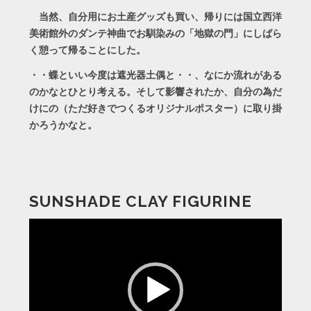
当然、自分用にお土産グッズも買い、帰りには国立西洋
美術館外のダンテ神曲でお馴染みの「地獄の門」にしばら
く憩って帰ることにした。
・・蝶といい今度は遮光器土偶と・・、なにか流れがある
のかなとひとり考える。そして影響されたか、自分の為だ
けにの（ただ好きでつくるオリジナルポスター）に取り掛
かろうかなと。
SUNSHADE CLAY FIGURINE
動
画
プ
レ
ー
ヤ