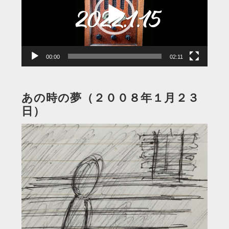
レ
ー
ヤ
ー
00:00
02:11
あの時の夢（２００８年１月２３
日）