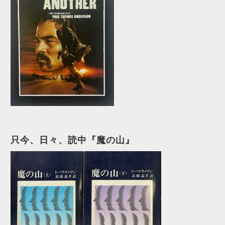
只今、日々、読中『魔の山』