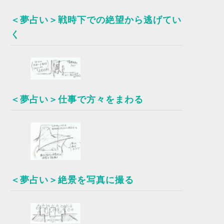
＜夢占い＞戦時下での絶望から逃げてい
く
＜夢占い＞仕事で方々をまわる
＜夢占い＞絶景を写真に撮る