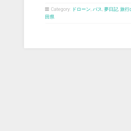
占
Category:
ドローン
,
バス
,
夢日記
,
旅行
い
田県
＞
旅
行
中、
背
中
の
痣
を
周
囲
の
目